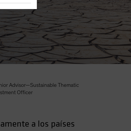
idad
nior Advisor—Sustainable Thematic
estment Officer
camente a los países