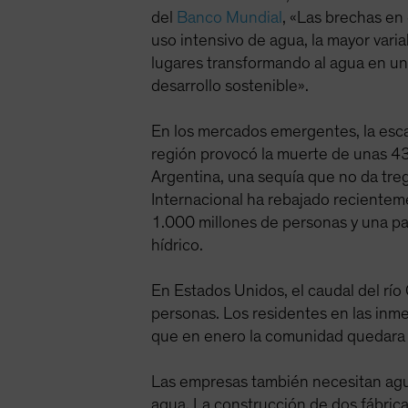
del
Banco Mundial
, «Las brechas en
uso intensivo de agua, la mayor vari
lugares transformando al agua en uno
desarrollo sostenible».
En los mercados emergentes, la esc
región provocó la muerte de unas 43
Argentina, una sequía que no da tre
Internacional ha rebajado recienteme
1.000 millones de personas y una pa
hídrico.
En Estados Unidos, el caudal del rí
personas. Los residentes en las inm
que en enero la comunidad quedara 
Las empresas también necesitan agu
agua. La construcción de dos fábric