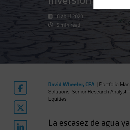
inversión sosteni
18 abril 2023
5 min read
David Wheeler, CFA
|
Portfolio Ma
Solutions; Senior Research Analyst
Equities
La escasez de agua ya