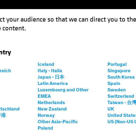
ct your audience so that we can direct you to th
 content.
Fondos
Capacidades
ntry
sez de agua: inversión sostenible para afrontar la adversidad
Iceland
Portugal
rreich
Italy - Italia
Singapore
Japan - 日本
South Kore
Latin America
Spain
Luxembourg and Other
Sweden
EMEA
Switzerland
Netherlands
Taiwan - 台
onsable ESG
Renta variable
Blog
tschland
New Zealand
UK
gua
 香港
Norway
United State
Other Asia-Pacific
US (Non-US 
Poland