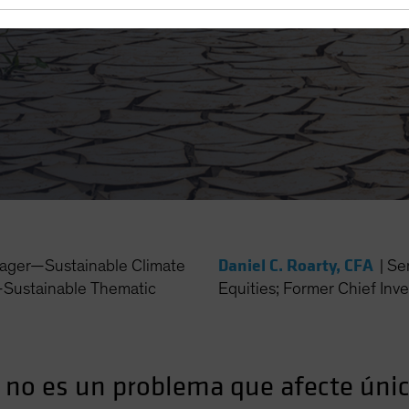
ble para afrontar la advers
Daniel C. Roarty, CFA
nager—Sustainable Climate
|
Se
—Sustainable Thematic
Equities; Former Chief Inv
 no es un problema que afecte úni