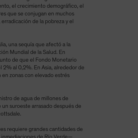
nto, el crecimiento demográfico, el
ctores que se conjugan en muchos
 erradicación de la pobreza y el
a, una sequía que afectó a la
ión Mundial de la Salud. En
 punto de que el Fondo Monetario
el 2% al 0,2%. En Asia, alrededor de
n en zonas con elevado estrés
nistro de agua de millones de
de un suroeste arrasado después de
cottsdale.
res requiere grandes cantidades de
as inmediaciones de Río Verde—