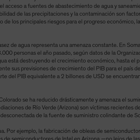
 el acceso a fuentes de abastecimiento de agua y saneamie
abilidad de las precipitaciones y la contaminación son fa
 de los principales riesgos para el progreso económico, la
asez de agua representa una amenaza constante. En Somali
.000 personas el año pasado, según datos de la Organizac
gua está destruyendo el crecimiento económico, hasta el
nte sus previsiones de crecimiento del PIB para el país d
rte del PIB equivalente a 2 billones de USD se encuentra
o Colorado se ha reducido drásticamente y amenaza el sumi
ediaciones de Río Verde (Arizona) son víctimas recientes 
desconectada de la fuente de suministro colindante de S
a. Por ejemplo, la fabricación de obleas de semiconducto
as de semiconductores de Intel en Arizona —no lejos de l