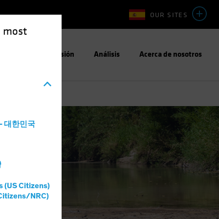
OUR SITES
e most
Enfoque de Inversión
Análisis
Acerca de nosotros
a - 대한민국
灣
s (US Citizens)
Citizens/NRC)