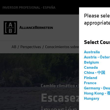
INVERSOR PROFESIONAL - ESPAÑA
Please sele
appropriate
Select
Cou
AB
Perspectivas
Conocimientos sobre inversiones
Esca
Australia
Austria - Öste
Belgium
Canada
China - 中国
Finland
France
Cambio climático
Inversión resp
Germany - Deu
Escasez de a
Hong Kong -
Hungary