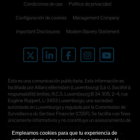
Condiciones de uso
Política de privacidad
Configuración de cookies
Management Company
Important Disclosures
Modern Slavery Statement
Esto es una comunicación publicitaria. Esta información es
facilitada por AllianceBernstein (Luxembourg) S.à r.l. Société à
responsabilité limitée, R.C.S. Luxembourg B 34 305, 2-4, rue
Eugène Ruppert, L-2453 Luxemburgo, una sociedad
autorizada en Luxemburgo y regulada por la Commission de
Surveillance du Secteur Financier (CSSF). Se facilita con fines
únicamente informativos y no constituye un asesoramiento de
inversión o una invitación para adquirir valores u otras
Empleamos cookies para que tu experiencia de
inversiones. Las perspectivas y opiniones manifestadas se
basan en nuestras previsiones internas y no deben tomarse