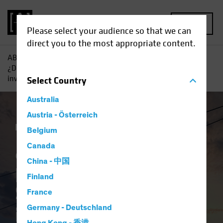
MENU
Please select your audience so that we can
direct you to the most appropriate content.
AB
Perspectivas
Conocimientos sobre inversiones
¿Dónde tocará techo primero la inflación? Signos que los
inversores de renta variable deben vigilar
Select
Country
Australia
Austria - Österreich
Inflación
Renta variable
Blog
Belgium
¿Dónde tocará techo
Canada
China - 中国
primero la inflación?
Finland
Signos que los
France
inversores de renta
Germany - Deutschland