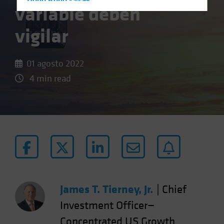
Hong Kong - 香港
variable deben
Hungary
vigilar
Iceland
Italy - Italia
01 agosto 2022
Japan - 日本
4 min read
Latin America
Luxembourg and Other EMEA
Netherlands
New Zealand
Norway
Other Asia-Pacific
Poland
Portugal
James T. Tierney, Jr.
|
Chief
Singapore
Investment Officer—
South Korea - 대한민국
Concentrated US Growth