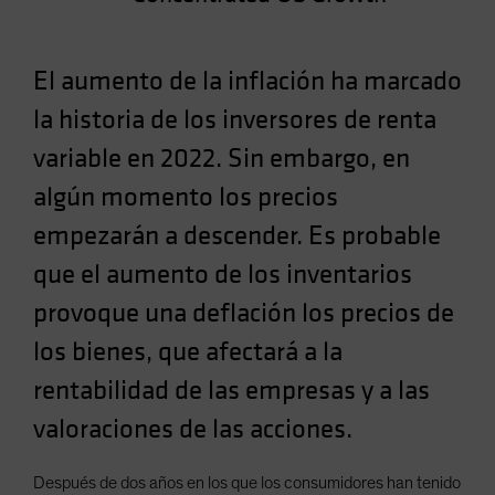
Spain
Sweden
El aumento de la inflación ha marcado
Switzerland
la historia de los inversores de renta
Taiwan - 台灣
variable en 2022. Sin embargo, en
UK
algún momento los precios
United States (US Citizens)
US (Non-US Citizens/NRC)
empezarán a descender. Es probable
que el aumento de los inventarios
provoque una deflación los precios de
los bienes, que afectará a la
rentabilidad de las empresas y a las
valoraciones de las acciones.
Después de dos años en los que los consumidores han tenido