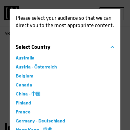
MENU
Please select your audience so that we can
direct you to the most appropriate content.
AB
John Fogarty
Select
Country
Australia
Austria - Österreich
Belgium
Canada
China - 中国
Finland
France
Germany - Deutschland
John H. Fogarty, CFA