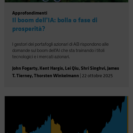
Approfondimenti
Il boom dell’IA: bolla o fase di
prosperità?
I gestori dei portafogli azionari di AB rispondono alle
domande sul boom dell’AI che sta trainando i titoli
tecnologici e i mercati azionari.
John Fogarty
,
Kent Hargis
,
Lei Qiu
,
Shri Singhvi
,
James
T. Tierney
,
Thorsten Winkelmann
|
22 ottobre 2025