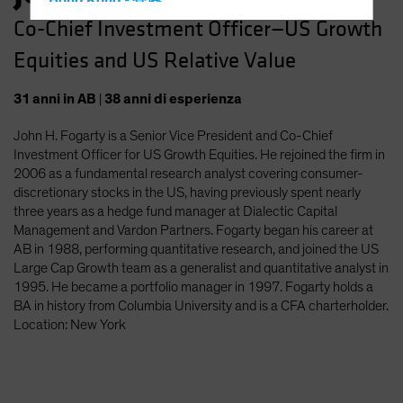
Hong Kong - 香港
Co-Chief Investment Officer—US Growth
Hungary
Equities and US Relative Value
Iceland
Italy - Italia
31
anni
in AB
|
38
anni
di esperienza
Japan - 日本
John H. Fogarty is a Senior Vice President and Co-Chief
Latin America
Investment Officer for US Growth Equities. He rejoined the firm in
Luxembourg and Other EMEA
2006 as a fundamental research analyst covering consumer-
discretionary stocks in the US, having previously spent nearly
Netherlands
three years as a hedge fund manager at Dialectic Capital
New Zealand
Management and Vardon Partners. Fogarty began his career at
AB in 1988, performing quantitative research, and joined the US
Norway
Large Cap Growth team as a generalist and quantitative analyst in
Other Asia-Pacific
1995. He became a portfolio manager in 1997. Fogarty holds a
BA in history from Columbia University and is a CFA charterholder.
Poland
Location: New York
Portugal
Singapore
South Korea - 대한민국