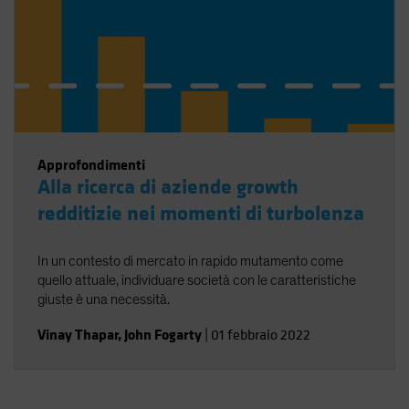
Approfondimenti
Alla ricerca di aziende growth
redditizie nei momenti di turbolenza
In un contesto di mercato in rapido mutamento come
quello attuale, individuare società con le caratteristiche
giuste è una necessità.
Vinay Thapar
,
John Fogarty
|
01 febbraio 2022