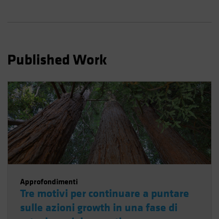
Spain
Sweden
Switzerland
Taiwan - 台灣
Published Work
UK
United States (US Citizens)
US (Non-US Citizens/NRC)
Approfondimenti
Tre motivi per continuare a puntare
sulle azioni growth in una fase di