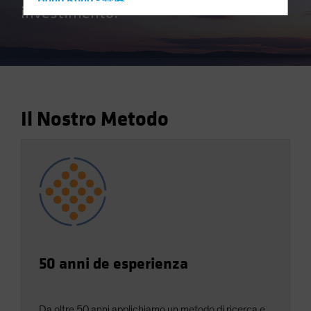
Hong Kong - 香港
investimento.
Hungary
Iceland
Italy - Italia
Japan - 日本
Latin America
Il Nostro Metodo
Luxembourg and Other EMEA
Netherlands
New Zealand
Norway
Other Asia-Pacific
Poland
Portugal
50 anni de esperienza
Singapore
South Korea - 대한민국
Da oltre 50 anni applichiamo un metodo di ricerca e