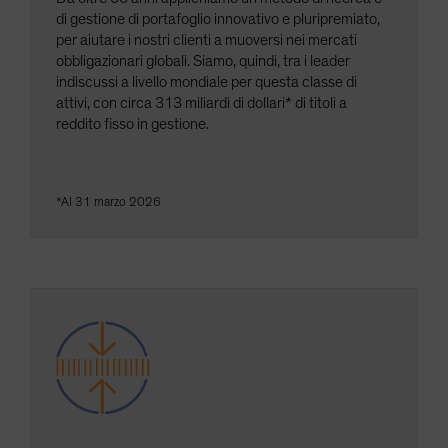
Spain
di gestione di portafoglio innovativo e pluripremiato,
per aiutare i nostri clienti a muoversi nei mercati
Sweden
obbligazionari globali. Siamo, quindi, tra i leader
Switzerland
indiscussi a livello mondiale per questa classe di
attivi, con circa 313 miliardi di dollari* di titoli a
Taiwan - 台灣
reddito fisso in gestione.
UK
United States (US Citizens)
US (Non-US Citizens/NRC)
*Al 31 marzo 2026