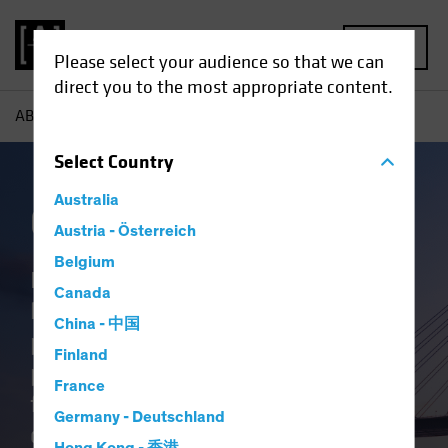
MENU
Please select your audience so that we can
direct you to the most appropriate content.
AB
Competenze | Obbligazionario
Select
Country
Australia
Obbligazionario
Austria - Österreich
Belgium
Ricerca innovativa e visione
Canada
lungimirante: due ingredienti usati
China - 中国
per elaborare una gamma di
Finland
prodotti globali e regionali a reddito
France
fisso, finalizzati al raggiungimento
Germany - Deutschland
dei più diversi obiettivi di