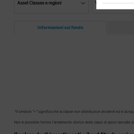
Asset Classes e regioni
Valute
Informazioni sul fondo
*Il simbolo “–” significa che la classe non distribuisce dividenti ed è dun
Non è possibile fornire l’andamento storico delle classi di azioni lanciate