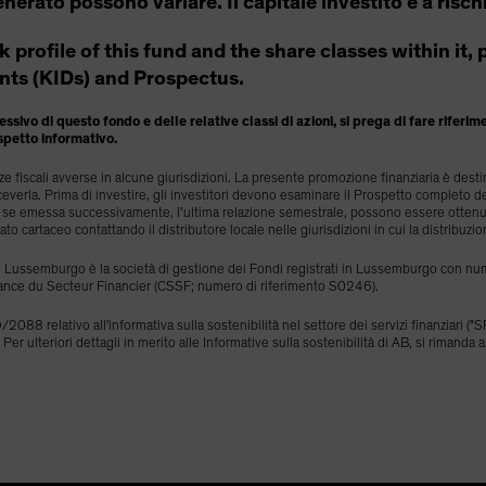
generato possono variare. Il capitale investito è a risch
isk profile of this fund and the share classes within it
ts (KIDs) and Prospectus.
ssivo di questo fondo e delle relative classi di azioni, si prega di fare riferi
spetto informativo.
fiscali avverse in alcune giurisdizioni. La presente promozione finanziaria è destina
everla. Prima di investire, gli investitori devono esaminare il Prospetto completo d
 e, se emessa successivamente, l’ultima relazione semestrale, possono essere ottenu
mato cartaceo contattando il distributore locale nelle giurisdizioni in cui la distribuzio
 Lussemburgo è la società di gestione dei Fondi registrati in Lussemburgo con num
ance du Secteur Financier (CSSF; numero di riferimento S0246).
2088 relativo all'informativa sulla sostenibilità nel settore dei servizi finanziari ("
 Per ulteriori dettagli in merito alle Informative sulla sostenibilità di AB, si rimanda