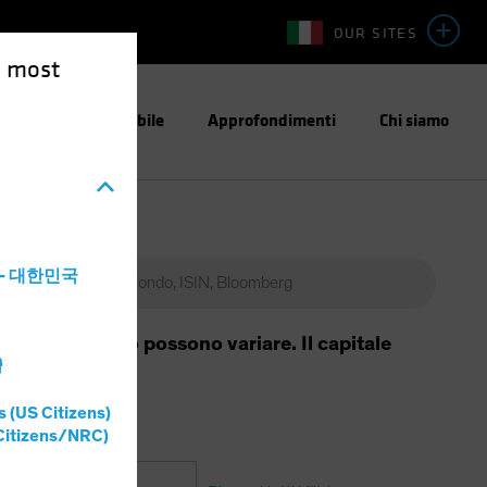
OUR SITES
e most
stimento Responsabile
Approfondimenti
Chi siamo
a - 대한민국
da essi generato possono variare. Il capitale
灣
s (US Citizens)
Citizens/NRC)