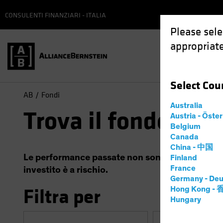
CONSULENTI FINANZIARI - ITALIA
Please sele
appropriate
Select
Cou
AB
Fondi
Australia
Trova il fondo
Austria - Öste
Belgium
Canada
China - 中国
Le performance passate non sono garanzia di risul
Finland
France
investito è a rischio.
Germany - Deu
Filtra per
Hong Kong -
Hungary