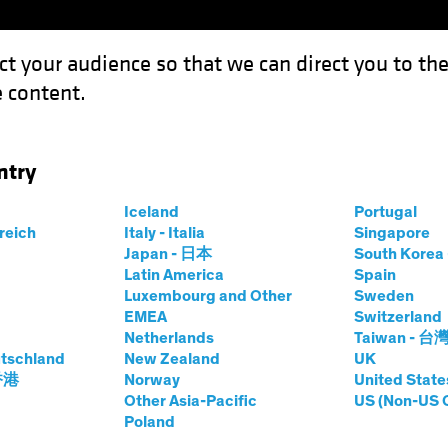
ct your audience so that we can direct you to th
 content.
Fondi
Competenze
Focus Investimenti
Inve
ntry
Iceland
Portugal
rreich
Italy - Italia
Singapore
Japan - 日本
South Kore
Latin America
Spain
Luxembourg and Other
Sweden
tati futuri. Il valore degli investimenti e il reddito 
EMEA
Switzerland
Netherlands
Taiwan - 台
tschland
New Zealand
UK
 香港
Norway
United State
Other Asia-Pacific
US (Non-US 
Poland