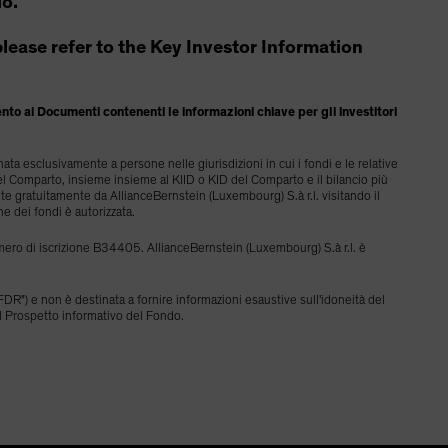
io.
, please refer to the Key Investor Information
mento ai Documenti contenenti le informazioni chiave per gli investitori
ta esclusivamente a persone nelle giurisdizioni in cui i fondi e le relative
el Comparto, insieme insieme al KIID o KID del Comparto e il bilancio più
te gratuitamente da AllianceBernstein (Luxembourg) S.à r.l. visitando il
ne dei fondi è autorizzata.
ero di iscrizione B34405. AllianceBernstein (Luxembourg) S.à r.l. è
SFDR") e non è destinata a fornire informazioni esaustive sull'idoneità del
 al Prospetto informativo del Fondo.