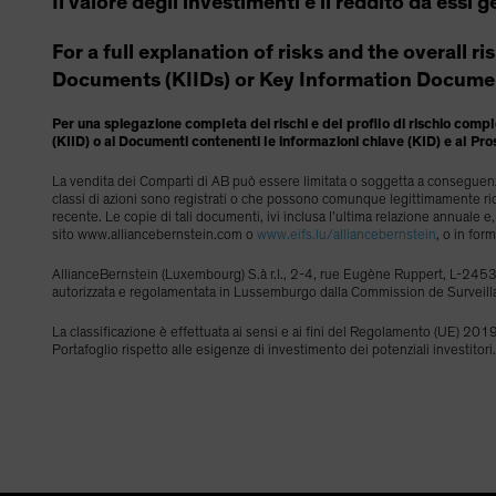
Il valore degli investimenti e il reddito da essi 
For a full explanation of risks and the overall r
Documents (KIIDs) or Key Information Documen
Per una spiegazione completa dei rischi e del profilo di rischio comple
(KIID) o ai Documenti contenenti le informazioni chiave (KID) e al Pro
La vendita dei Comparti di AB può essere limitata o soggetta a conseguenze 
classi di azioni sono registrati o che possono comunque legittimamente ric
recente. Le copie di tali documenti, ivi inclusa l’ultima relazione annuale
sito www.alliancebernstein.com o
www.eifs.lu/alliancebernstein
, o in for
AllianceBernstein (Luxembourg) S.à r.l., 2-4, rue Eugène Ruppert, L-2453
autorizzata e regolamentata in Lussemburgo dalla Commission de Surveill
La classificazione è effettuata ai sensi e ai fini del Regolamento (UE) 2019/
Portafoglio rispetto alle esigenze di investimento dei potenziali investitori.