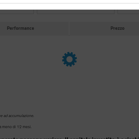
Classi di azioni
SFDR Cla
Performance
Prezzo
que ad accumulazione.
 da meno di 12 mesi.