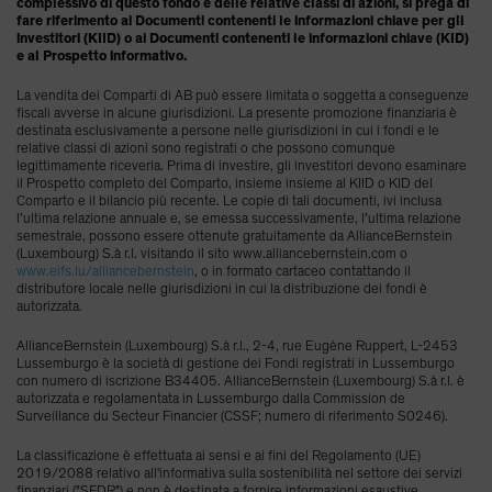
complessivo di questo fondo e delle relative classi di azioni, si prega di
fare riferimento ai Documenti contenenti le informazioni chiave per gli
investitori (KIID) o ai Documenti contenenti le informazioni chiave (KID)
e al Prospetto informativo.
La vendita dei Comparti di AB può essere limitata o soggetta a conseguenze
fiscali avverse in alcune giurisdizioni. La presente promozione finanziaria è
destinata esclusivamente a persone nelle giurisdizioni in cui i fondi e le
relative classi di azioni sono registrati o che possono comunque
legittimamente riceverla. Prima di investire, gli investitori devono esaminare
il Prospetto completo del Comparto, insieme insieme al KIID o KID del
Comparto e il bilancio più recente. Le copie di tali documenti, ivi inclusa
l’ultima relazione annuale e, se emessa successivamente, l’ultima relazione
semestrale, possono essere ottenute gratuitamente da AllianceBernstein
(Luxembourg) S.à r.l. visitando il sito www.alliancebernstein.com o
www.eifs.lu/alliancebernstein
, o in formato cartaceo contattando il
distributore locale nelle giurisdizioni in cui la distribuzione dei fondi è
autorizzata.
AllianceBernstein (Luxembourg) S.à r.l., 2-4, rue Eugène Ruppert, L-2453
Lussemburgo è la società di gestione dei Fondi registrati in Lussemburgo
con numero di iscrizione B34405. AllianceBernstein (Luxembourg) S.à r.l. è
autorizzata e regolamentata in Lussemburgo dalla Commission de
Surveillance du Secteur Financier (CSSF; numero di riferimento S0246).
La classificazione è effettuata ai sensi e ai fini del Regolamento (UE)
2019/2088 relativo all'informativa sulla sostenibilità nel settore dei servizi
finanziari ("SFDR") e non è destinata a fornire informazioni esaustive