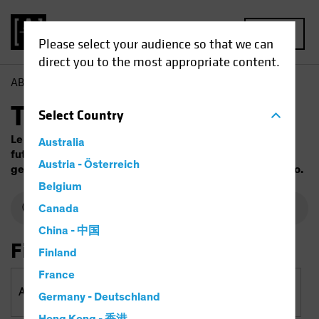
MENU
Please select your audience so that we can
direct you to the most appropriate content.
AB
Fondi
Trova il fondo
Select
Country
Le performance passate non sono garanzia di risultati
Australia
futuri. Il valore degli investimenti e il reddito da essi
Austria - Österreich
generato possono variare. Il capitale investito è a rischio.
Belgium
Canada
China - 中国
Filtra per
Finland
France
Asset Classes e regioni
Germany - Deutschland