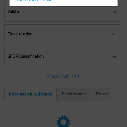
Hong Kong - 香港
Hungary
Valute
Iceland
Italy - Italia
Classi di azioni
Japan - 日本
Latin America
Luxembourg and Other EMEA
SFDR Classification
Netherlands
New Zealand
Rimuovi tutti i filtri
Norway
Other Asia-Pacific
Performance
Prezzo
Doc
Informazioni sul fondo
Poland
Portugal
Singapore
South Korea - 대한민국