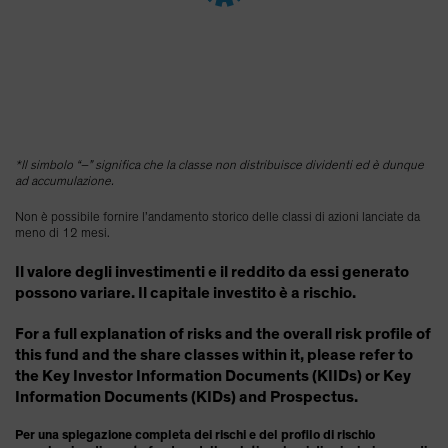
Spain
Sweden
Switzerland
Taiwan - 台灣
UK
*Il simbolo “–” significa che la classe non distribuisce dividenti ed è dunque
United States (US Citizens)
ad accumulazione.
US (Non-US Citizens/NRC)
Non è possibile fornire l’andamento storico delle classi di azioni lanciate da
meno di 12 mesi.
Il valore degli investimenti e il reddito da essi generato
possono variare. Il capitale investito è a rischio.
For a full explanation of risks and the overall risk profile of
this fund and the share classes within it, please refer to
the Key Investor Information Documents (KIIDs) or Key
Information Documents (KIDs) and Prospectus.
Per una spiegazione completa dei rischi e del profilo di rischio