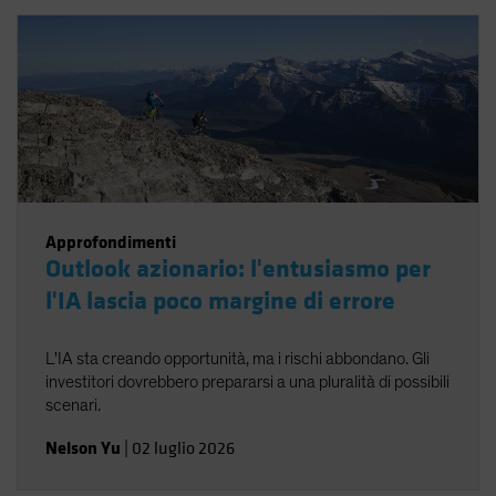
Approfondimenti
Outlook azionario: l'entusiasmo per
l'IA lascia poco margine di errore
L'IA sta creando opportunità, ma i rischi abbondano. Gli
investitori dovrebbero prepararsi a una pluralità di possibili
scenari.
Nelson Yu
|
02 luglio 2026