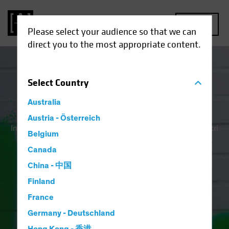
MENU
Please select your audience so that we can
direct you to the most appropriate content.
Select
Country
Investire è un'arte. Non più
Australia
riservata a pochi.
Austria - Österreich
Investire dovrebbe essere a portata di tutti. Per questo i nostri
Belgium
ETF Attivi offrono competenza e know-how in un prodotto
accessibile.
Canada
Questa è l'arte di investire.
China - 中国
Finland
France
ETF ATTIVI UCITS DI AB
Germany - Deutschland