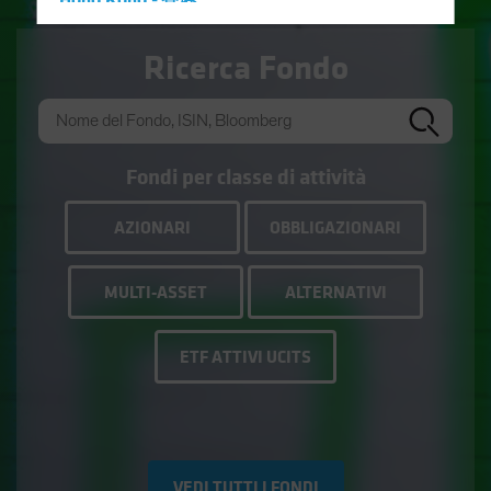
Hong Kong - 香港
Hungary
Ricerca Fondo
Iceland
Italy - Italia
Japan - 日本
Latin America
Fondi per classe di attività
Luxembourg and Other EMEA
AZIONARI
OBBLIGAZIONARI
Netherlands
New Zealand
MULTI-ASSET
ALTERNATIVI
Norway
Other Asia-Pacific
ETF ATTIVI UCITS
Poland
Portugal
Singapore
South Korea - 대한민국
VEDI TUTTI I FONDI