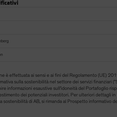
ficativi
ori
mberg
en
one è effettuata ai sensi e ai fini del Regolamento (UE) 
ormativa sulla sostenibilità nel settore dei servizi finanziari
nire informazioni esaustive sull'idoneità del Portafoglio risp
stimento dei potenziali investitori. Per ulteriori dettagli in
la sostenibilità di AB, si rimanda al Prospetto informativo d