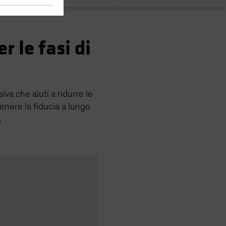
r le fasi di
iva che aiuti a ridurre le
enere la fiducia a lungo
.