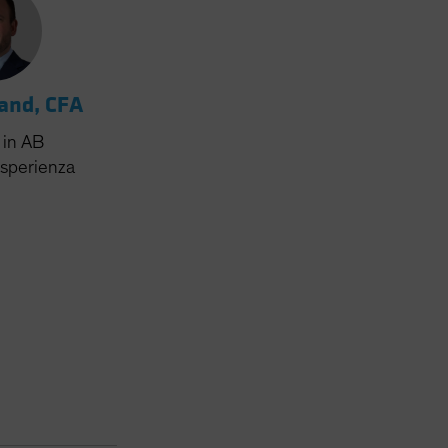
land, CFA
in AB
esperienza