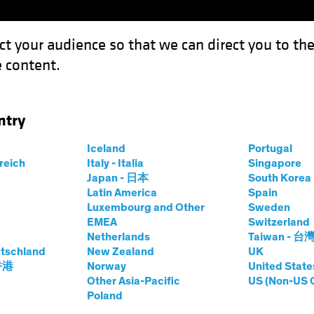
ct your audience so that we can direct you to th
 content.
Fondi
Competenze
Focus Investimenti
Inve
ntry
Iceland
Portugal
rreich
Italy - Italia
Singapore
Japan - 日本
South Kore
Classe di azioni
Latin America
Spain
Luxembourg and Other
Sweden
EMEA
Switzerland
Netherlands
Taiwan - 台
tschland
New Zealand
UK
prices.change
prices.change
/08/2026
)
 香港
Norway
United State
0,00
0,0
Other Asia-Pacific
US (Non-US 
Poland
o
Quotazione & performance
Partecipazioni