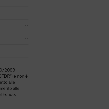
--
--
--
--
2019/2088
 ("SFDR") e non è
etto alle
 merito alle
el Fondo.