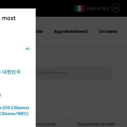
OUR SITES
e most
stimento Responsabile
Approfondimenti
Chi siamo
a - 대한민국
灣
Percent
(%)
s (US Citizens)
0%
Citizens/NRC)
Informazioni sui rischi
Documenti correlati