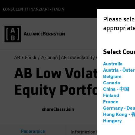
CONSULENTI FINANZIARI - ITALIA
Please sele
appropriate
Select
Cou
AB
Fondi
Azionari | AB Low Volatility Equity Portfolio
Australia
AB Low Volatility
Austria - Öste
Belgium
Canada
Equity Portfolio
China - 中国
Finland
France
Germany - Deu
shareClasss.isin
(
Al
07
Hong Kong -
Hungary
Panoramica
Informazioni principali sul fond