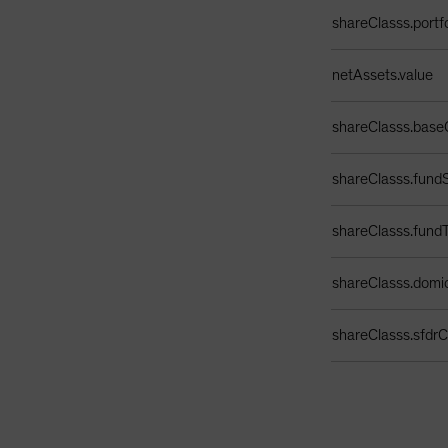
Tabella dati portaf
shareClasss.portf
netAssets.value
shareClasss.base
shareClasss.fundS
shareClasss.fund
shareClasss.domic
shareClasss.sfdrCl