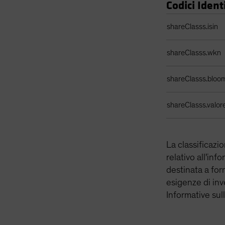
Codici Identi
Tabella identificat
shareClasss.isin
shareClasss.wkn
shareClasss.bloo
shareClasss.valor
La classificazi
relativo all'inf
destinata a for
esigenze di inve
Informative sul