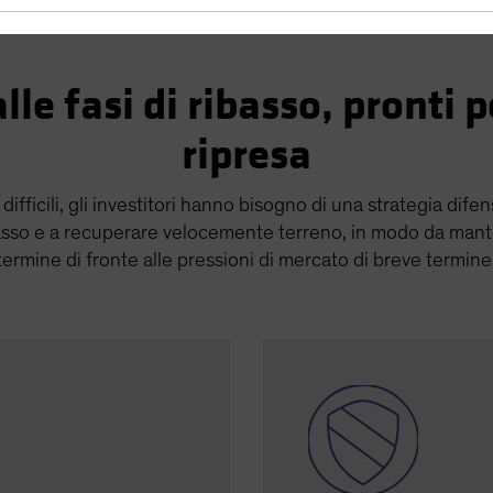
lle fasi di ribasso, pronti pe
ripresa
difficili, gli investitori hanno bisogno di una strategia difens
ibasso e a recuperare velocemente terreno, in modo da mant
termine di fronte alle pressioni di mercato di breve termine