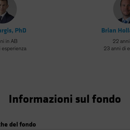
rgis, PhD
Brian Hol
ni
in AB
22
anni
i esperienza
23
anni
di 
Informazioni sul fondo
che del fondo