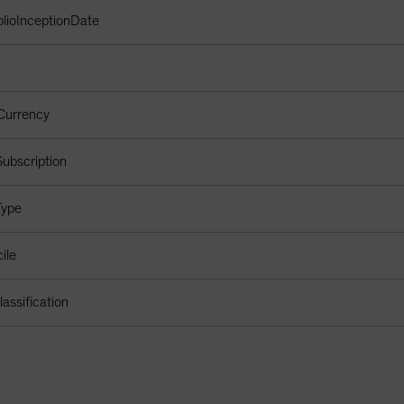
oglio
olioInceptionDate
Currency
ubscription
Type
ile
assification