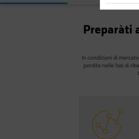
Preparàti a
In condizioni di mercato 
perdite nelle fasi di r