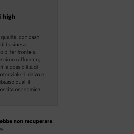
i high
i qualità, con cash
 di business
o di far fronte a
scirne rafforzate,
i la possibilità di
tenziale di rialzo e
ibasso quali il
rescita economica.
trebbe non recuperare
o.