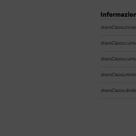
Informazioni
Tabella dati classe
shareClasss.ince
shareClasss.curr
shareClasss.curr
shareClasss.min
shareClasss.divi