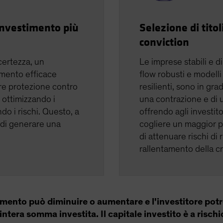
investimento più
Selezione di titol
conviction
certezza, un
Le imprese stabili e d
imento efficace
flow robusti e modelli
ire protezione contro
resilienti, sono in grad
, ottimizzando i
una contrazione e di u
o i rischi. Questo, a
offrendo agli investitor
 di generare una
cogliere un maggior po
di attenuare rischi di r
rallentamento della c
stimento può diminuire o aumentare e l'investitore po
'intera somma investita. Il capitale investito è a rischi