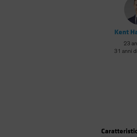
Kent Ha
23
an
31
anni
d
Caratteristi