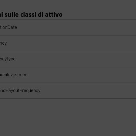
 sulle classi di attivo
 di azioni
ptionDate
ency
encyType
imumInvestment
dendPayoutFrequency