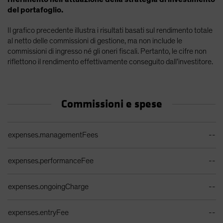
del portafoglio.
Il grafico precedente illustra i risultati basati sul rendimento totale
al netto delle commissioni di gestione, ma non include le
commissioni di ingresso né gli oneri fiscali. Pertanto, le cifre non
riflettono il rendimento effettivamente conseguito dall’investitore.
Commissioni e spese
Tabella costi di vendita attuali
expenses.managementFees
--
expenses.performanceFee
--
expenses.ongoingCharge
--
expenses.entryFee
--