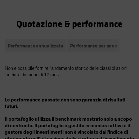
Quotazione & performance
Performance annualizzata
Performance per anno
Rendim
Non è possibile fornire l’andamento storico delle classi di azioni
lanciate da meno di 12 mesi.
Le performance passate non sono garanzia di risultati
futuri.
Il portafoglio utilizza il benchmark mostrato solo a scopo
di confronto. Il portafoglio è gestito in maniera attiva e il
gestore degli investimenti non è vincolato dall'indice di
riferimento nell’attuazione della strategia di investimento