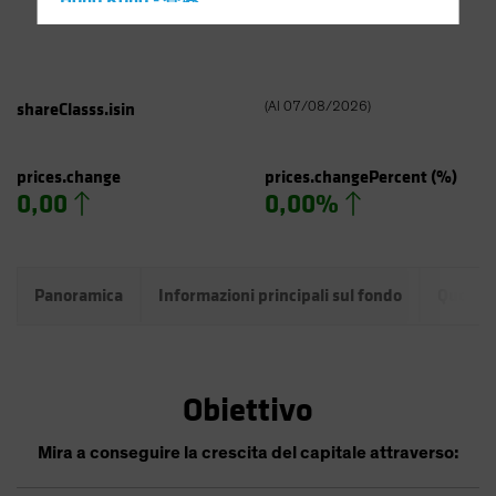
Hong Kong - 香港
Hungary
Iceland
Italy - Italia
shareClasss.isin
(
Al
07/08/2026
)
Japan - 日本
Latin America
prices.change
prices.changePercent
(%)
0,00
0,00%
Luxembourg and Other EMEA
Netherlands
New Zealand
Panoramica
Informazioni principali sul fondo
Quotazi
Norway
Other Asia-Pacific
Poland
Obiettivo
Portugal
Singapore
Mira a conseguire la crescita del capitale attraverso:
South Korea - 대한민국