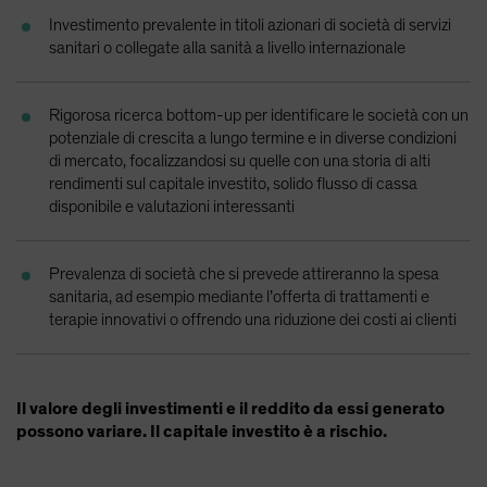
Spain
Investimento prevalente in titoli azionari di società di servizi
sanitari o collegate alla sanità a livello internazionale
Sweden
Switzerland
Rigorosa ricerca bottom-up per identificare le società con un
Taiwan - 台灣
potenziale di crescita a lungo termine e in diverse condizioni
UK
di mercato, focalizzandosi su quelle con una storia di alti
rendimenti sul capitale investito, solido flusso di cassa
United States (US Citizens)
disponibile e valutazioni interessanti
US (Non-US Citizens/NRC)
Prevalenza di società che si prevede attireranno la spesa
sanitaria, ad esempio mediante l’offerta di trattamenti e
terapie innovativi o offrendo una riduzione dei costi ai clienti
Il valore degli investimenti e il reddito da essi generato
possono variare. Il capitale investito è a rischio.