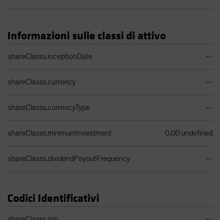
Informazioni sulle classi di attivo
Tabella dati classe di azioni
shareClasss.inceptionDate
--
shareClasss.currency
--
shareClasss.currencyType
--
shareClasss.minimumInvestment
0,00 undefined
shareClasss.dividendPayoutFrequency
--
Codici Identificativi
Tabella identificatori
shareClasss.isin
--