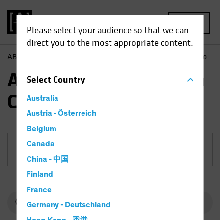
MENU
Please select your audience so that we can
direct you to the most appropriate content.
AB
Fondi
Azionari | AB International Health Care Portfolio
AB International Health
Select
Country
Care Portfolio
Australia
Austria - Österreich
Belgium
Canada
Classe di azioni
China - 中国
Finland
France
Germany - Deutschland