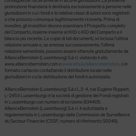
conseguenze fiscali avverse in alcune giurisdizioni. La presente
promozione finanziaria è destinata esclusivamente a persone nelle
giurisdizioni in cui i fondi e le relative classi di azioni sono registrati
o che possono comunque legittimamente riceverla. Prima di
investire, gli investitori devono esaminare il Prospetto completo
del Comparto, insieme insieme al KIID o KID del Comparto e il
bilancio più recente. Le copie di tali documenti, ivi inclusa l’ultima
relazione annuale e, se emessa successivamente, l’ultima
relazione semestrale, possono essere ottenute gratuitamente da
AllianceBernstein (Luxembourg) S.à r.l. visitando il sito
www.alliancebernstein.com o
www.eifs.lu/alliancebernstein
, o in
formato cartaceo contattando il distributore locale nelle
giurisdizioni in cui la distribuzione dei fondi è autorizzata.
AllianceBernstein (Luxembourg) S.à r.l., 2-4, rue Eugène Ruppert,
L-2453 Lussemburgo è la società di gestione dei Fondi registrati
in Lussemburgo con numero di iscrizione B34405.
AllianceBernstein (Luxembourg) S.à r.l. è autorizzata e
regolamentata in Lussemburgo dalla Commission de Surveillance
du Secteur Financier (CSSF; numero di riferimento S0246).