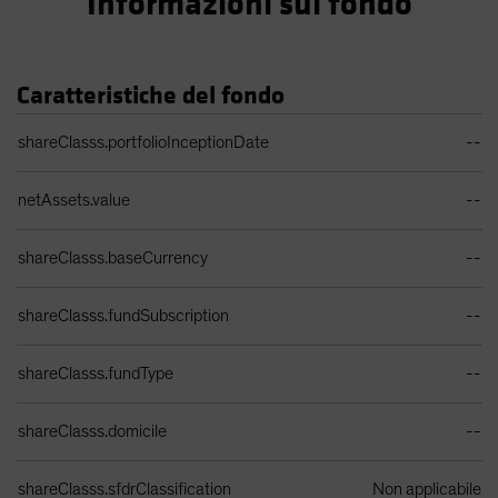
Informazioni sul fondo
Caratteristiche del fondo
Tabella dati portafoglio
shareClasss.portfolioInceptionDate
--
netAssets.value
--
shareClasss.baseCurrency
--
shareClasss.fundSubscription
--
shareClasss.fundType
--
shareClasss.domicile
--
shareClasss.sfdrClassification
Non applicabile