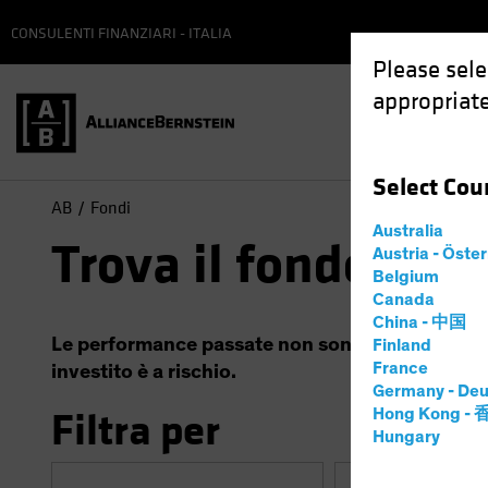
CONSULENTI FINANZIARI - ITALIA
Please sele
appropriate
Select
Cou
AB
Fondi
Australia
Trova il fondo
Austria - Öste
Belgium
Canada
China - 中国
Le performance passate non sono garanzia di risul
Finland
France
investito è a rischio.
Germany - Deu
Filtra per
Hong Kong -
Hungary