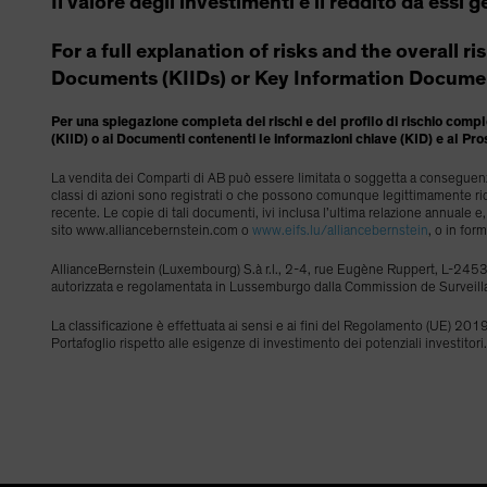
Il valore degli investimenti e il reddito da essi 
For a full explanation of risks and the overall r
Documents (KIIDs) or Key Information Documen
Per una spiegazione completa dei rischi e del profilo di rischio comple
(KIID) o ai Documenti contenenti le informazioni chiave (KID) e al Pro
La vendita dei Comparti di AB può essere limitata o soggetta a conseguenze 
classi di azioni sono registrati o che possono comunque legittimamente ric
recente. Le copie di tali documenti, ivi inclusa l’ultima relazione annuale
sito www.alliancebernstein.com o
www.eifs.lu/alliancebernstein
, o in for
AllianceBernstein (Luxembourg) S.à r.l., 2-4, rue Eugène Ruppert, L-2453
autorizzata e regolamentata in Lussemburgo dalla Commission de Surveill
La classificazione è effettuata ai sensi e ai fini del Regolamento (UE) 2019/
Portafoglio rispetto alle esigenze di investimento dei potenziali investitori.