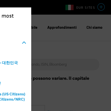
OUR SITES
e most
stimento Responsabile
Approfondimenti
Chi siamo
a - 대한민국
da essi generato possono variare. Il capitale
灣
s (US Citizens)
Citizens/NRC)