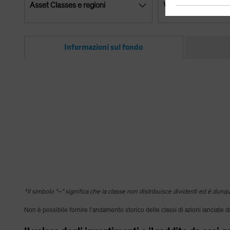
Asset Classes e regioni
Valute
Informazioni sul fondo
*Il simbolo “–” significa che la classe non distribuisce dividenti ed è dun
Non è possibile fornire l’andamento storico delle classi di azioni lanciate