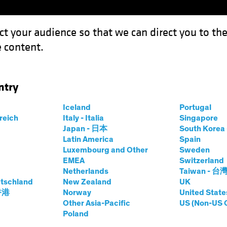
ct your audience so that we can direct you to th
 content.
Fondi
Competenze
Focus Investimenti
Inve
ntry
Iceland
Portugal
rreich
Italy - Italia
Singapore
Japan - 日本
South Kore
Latin America
Spain
Luxembourg and Other
Sweden
tati futuri. Il valore degli investimenti e il reddito 
EMEA
Switzerland
Netherlands
Taiwan - 台
tschland
New Zealand
UK
 香港
Norway
United State
Other Asia-Pacific
US (Non-US 
Poland