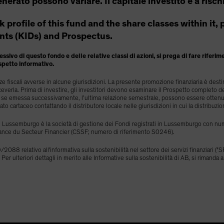
generato possono variare. Il capitale investito è a risch
isk profile of this fund and the share classes within it
ts (KIDs) and Prospectus.
ssivo di questo fondo e delle relative classi di azioni, si prega di fare riferi
spetto informativo.
fiscali avverse in alcune giurisdizioni. La presente promozione finanziaria è destina
everla. Prima di investire, gli investitori devono esaminare il Prospetto completo d
 e, se emessa successivamente, l’ultima relazione semestrale, possono essere ottenu
mato cartaceo contattando il distributore locale nelle giurisdizioni in cui la distribuzio
 Lussemburgo è la società di gestione dei Fondi registrati in Lussemburgo con num
ance du Secteur Financier (CSSF; numero di riferimento S0246).
2088 relativo all'informativa sulla sostenibilità nel settore dei servizi finanziari ("
 Per ulteriori dettagli in merito alle Informative sulla sostenibilità di AB, si rimanda