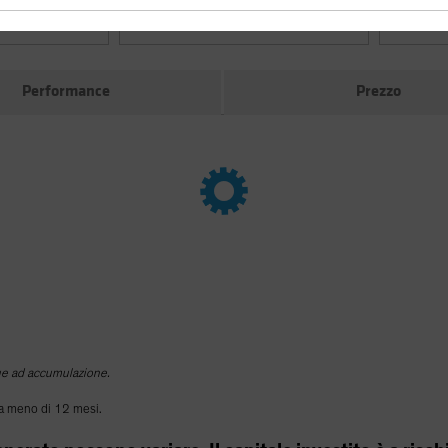
Classi di azioni
SFDR Cla
Performance
Prezzo
que ad accumulazione.
 da meno di 12 mesi.