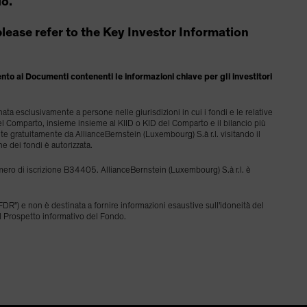
io.
, please refer to the Key Investor Information
mento ai Documenti contenenti le informazioni chiave per gli investitori
ta esclusivamente a persone nelle giurisdizioni in cui i fondi e le relative
el Comparto, insieme insieme al KIID o KID del Comparto e il bilancio più
te gratuitamente da AllianceBernstein (Luxembourg) S.à r.l. visitando il
ne dei fondi è autorizzata.
ero di iscrizione B34405. AllianceBernstein (Luxembourg) S.à r.l. è
SFDR") e non è destinata a fornire informazioni esaustive sull'idoneità del
 al Prospetto informativo del Fondo.