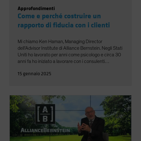
Approfondimenti
Come e perché costruire un
rapporto di fiducia con i clienti
Mi chiamo Ken Haman, Managing Director
dell’Advisor Institute di Alliance Bernstein. Negli Stati
Uniti ho lavorato per anni come psicologo e circa 30
anni fa ho iniziato a lavorare con i consulenti
finanziari per condividere con loro le informazioni
15 gennaio 2025
delle scienze comportamentali che possono aiutarli a
costruire relazioni migliori (di qualità) con i loro Clienti.