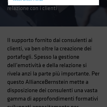
consulenti a gestire al meglio la
Hong Kong - 香港
relazione con i clienti
Hungary
Iceland
Italy - Italia
Japan - 日本
Latin America
Il supporto fornito dai consulenti ai
Luxembourg and Other EMEA
clienti, va ben oltre la creazione dei
Netherlands
portafogli. Spesso la gestione
New Zealand
dell’emotività e della relazione si
Norway
rivela anzi la parte più importante. Per
Other Asia-Pacific
questo AllianceBernstein mette a
Poland
disposizione dei consulenti una vasta
Portugal
Singapore
gamma di approfondimenti formativi
South Korea - 대한민국