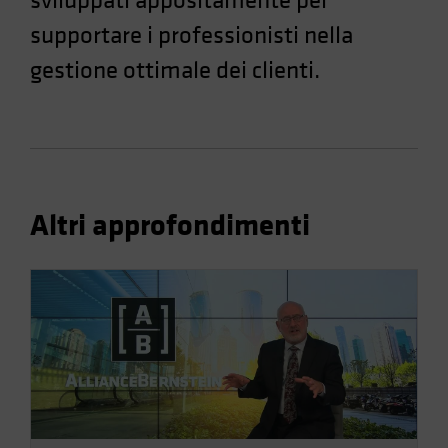
sviluppati appositamente per
Spain
supportare i professionisti nella
Sweden
gestione ottimale dei clienti.
Switzerland
Taiwan - 台灣
UK
United States (US Citizens)
US (Non-US Citizens/NRC)
Altri approfondimenti