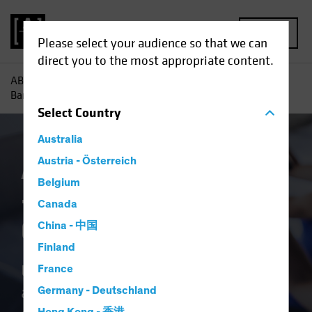
MENU
Please select your audience so that we can
direct you to the most appropriate content.
AB
Theme | AB Advisor Institute – al fianco di Consulenti e
Banker
Select
Country
Australia
AB Advisor Institute
Austria - Österreich
Belgium
– al fianco di
Canada
Consulenti e Banker
China - 中国
Finland
Un set di strumenti in costante
France
aggiornamento per aiutare i
Germany - Deutschland