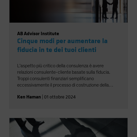
AB Advisor Institute
Cinque modi per aumentare la
fiducia in te dei tuoi clienti
L'aspetto più critico della consulenza è avere
relazioni consulente-cliente basate sulla fiducia.
Troppi consulenti finanziari semplificano
eccessivamente il processo di costruzione della
fiducia; Partono dal presupposto che una buona
Ken Haman
|
01 ottobre 2024
performance degli investimenti e una risposta
tempestiva alle richieste di assistenza siano tutto ciò
di cui hanno bisogno per mantenere solidi rapporti di
lavoro. Sfortunatamente, questi presupposti portano
a relazioni reattive che dipendono da fattori esterni,
come il mercato o il cliente. Un approccio più
efficace è quello di essere il più proattivi possibile: