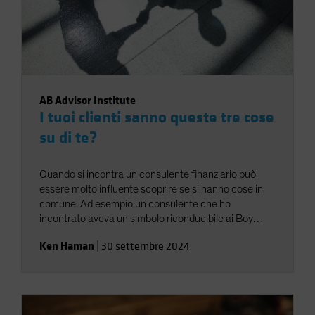
agire per primi.
AB Advisor Institute
I tuoi clienti sanno queste tre cose
su di te?
Quando si incontra un consulente finanziario può
essere molto influente scoprire se si hanno cose in
comune. Ad esempio un consulente che ho
incontrato aveva un simbolo riconducibile ai Boy
Scout. Abbiamo subito scoperto una storia condivisa
Ken Haman
|
30 settembre 2024
e la nostra conversazione è diventata più profonda e
significativa. In una diversa occasione ho incontrato
un consulente appassionato di pesca e dopo aver
condiviso le nostre esperienze con la nautica,
abbiamo deciso che la nostra prossima sessione di