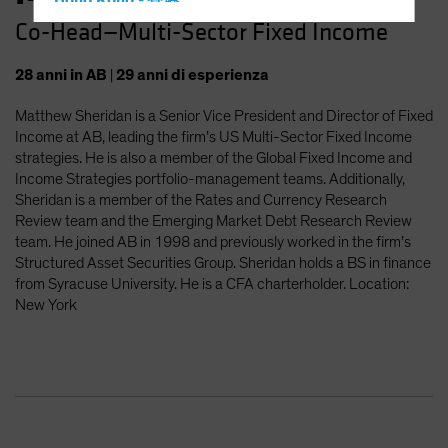
Hong Kong - 香港
Co-Head—Multi-Sector Fixed Income
Hungary
Iceland
28
anni
in AB
|
29
anni
di esperienza
Italy - Italia
Matthew Sheridan is a Senior Vice President and Director of Fixed
Japan - 日本
Income at AB, leading the firm’s US Multi-Sector Fixed Income
Latin America
strategies. He is also a member of the Global Fixed Income and
Income Strategies portfolio-management teams. Additionally,
Luxembourg and Other EMEA
Sheridan is a member of the Rates and Currency Research
Netherlands
Review team and the Emerging Market Debt Research Review
team. He joined AB in 1998 and previously worked in the firm’s
New Zealand
Structured Asset Securities Group. Sheridan holds a BS in finance
Norway
from Syracuse University. He is a CFA charterholder. Location:
New York
Other Asia-Pacific
Poland
Portugal
Singapore
South Korea - 대한민국