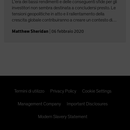
L'era dei bassi rendimenti e delle conseguenti sfide per gli
investitori non sembra destinata a concludersi presto. Le
tensioni geopolitiche in atto e il rallentamento della
crescita globale contribuiranno a creare un contesto di
rendimenti persistentemente bassi e negativi nel 2020.
Matthew Sheridan
|
06 febbraio 2020
Un rallentamento globale potrebbe rendere il mondo
ancora più vulnerabile a shock avversi, causando ulteriori
episodi di volatilità.
Termini di utilizzo
Privacy Policy
Cookie Settings
Management Company
Important Disclosures
Modern Slavery Statement