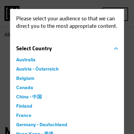
MENU
Please select your audience so that we can
direct you to the most appropriate content.
AB
Matthew Sheridan
Select
Country
Australia
Austria - Österreich
Belgium
Canada
China - 中国
Finland
France
Germany - Deutschland
Matthew Sheridan, CFA