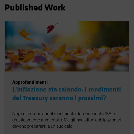
Published Work
Spain
Sweden
Switzerland
Taiwan - 台灣
UK
United States (US Citizens)
US (Non-US Citizens/NRC)
Approfondimenti
L'inflazione sta calando. I rendimenti
dei Treasury saranno i prossimi?
Negli ultimi due anni il rendimento dei decennali USA è
drasticamente aumentato. Ma gli investitori obbligazionari
devono prepararsi a un suo calo.