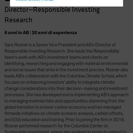
Hong Kong - 香港
Director—Responsible Investing
Hungary
Research
Iceland
Italy - Italia
6
anni
in AB
|
20
anni
di esperienza
Japan - 日本
Sara Rosner is a Senior Vice President and AB’s Director of
Latin America
Responsible Investing Research. She leads the Responsibility
Luxembourg and Other EMEA
team’s work with AB’s investment teams and clients on
identifying, researching and engaging with material environmental
Netherlands
and social issues that arise in the investment process. Rosner also
New Zealand
leads AB’s collaboration with the Columbia Climate School, which
focuses on enhancing investors’ ability to integrate climate
Norway
change considerations into their decision-making and investment
Other Asia-Pacific
processes. She has developed and is implementing AB’s approach
to managing material risks and opportunities stemming from the
Poland
global transition to a lower carbon economy and has managed
Portugal
firmwide initiatives on climate scenario analysis, carbon offsets,
and ESG education and training. Prior to joining the firm in 2018,
Singapore
Rosner performed research for the Columbia Center on
South Korea - 대한민국
Sustainable Investment, where she worked on projects related to