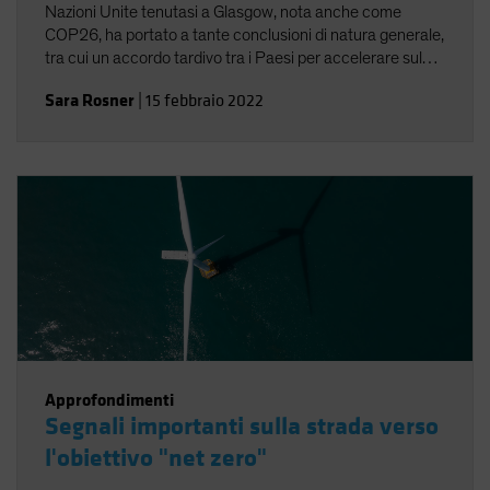
Nazioni Unite tenutasi a Glasgow, nota anche come
COP26, ha portato a tante conclusioni di natura generale,
tra cui un accordo tardivo tra i Paesi per accelerare sul
taglio delle emissioni e l'esigenza di riunirsi nuovamente
Sara Rosner
|
15 febbraio 2022
nel 2022.
Approfondimenti
Segnali importanti sulla strada verso
l'obiettivo "net zero"