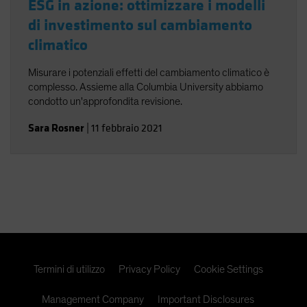
ESG in azione: ottimizzare i modelli
di investimento sul cambiamento
climatico
Misurare i potenziali effetti del cambiamento climatico è
complesso. Assieme alla Columbia University abbiamo
condotto un'approfondita revisione.
Sara Rosner
|
11 febbraio 2021
Termini di utilizzo
Privacy Policy
Cookie Settings
Management Company
Important Disclosures