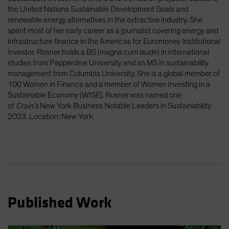
Spain
the United Nations Sustainable Development Goals and
renewable energy alternatives in the extractive industry. She
Sweden
spent most of her early career as a journalist covering energy and
Switzerland
infrastructure finance in the Americas for Euromoney Institutional
Investor. Rosner holds a BS (magna cum laude) in international
Taiwan - 台灣
studies from Pepperdine University and an MS in sustainability
UK
management from Columbia University. She is a global member of
100 Women in Finance and a member of Women Investing in a
United States (US Citizens)
Sustainable Economy (WISE). Rosner was named one
US (Non-US Citizens/NRC)
of
Crain’s
New York Business Notable Leaders in Sustainability
2023. Location: New York
Published Work