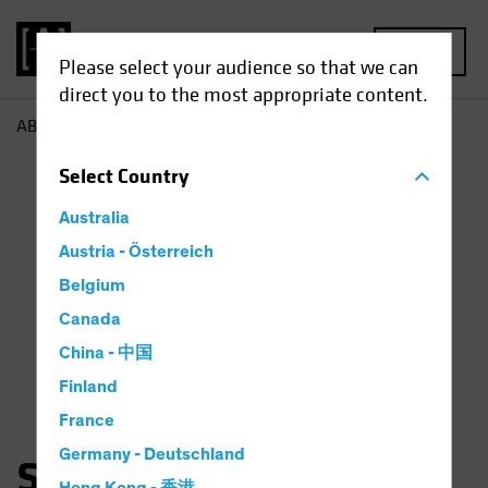
MENU
Please select your audience so that we can
direct you to the most appropriate content.
AB
Sara Rosner
Select
Country
Australia
Austria - Österreich
Belgium
Canada
China - 中国
Finland
France
Germany - Deutschland
Sara Rosner