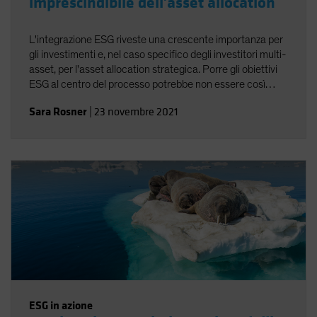
imprescindibile dell'asset allocation
L'integrazione ESG riveste una crescente importanza per
gli investimenti e, nel caso specifico degli investitori multi-
asset, per l'asset allocation strategica. Porre gli obiettivi
ESG al centro del processo potrebbe non essere così
comune come nel caso dei tradizionali obiettivi di
Sara Rosner
|
23 novembre 2021
rischio/rendimento, ma l'allineamento - e una rigorosa
politica d'investimento - possono essere d'aiuto.
ESG in azione