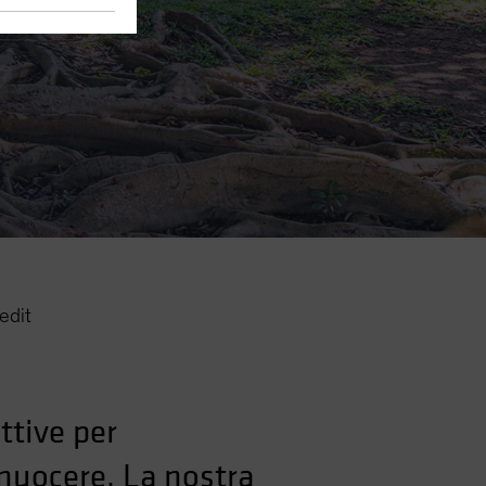
edit
ttive per
 nuocere. La nostra