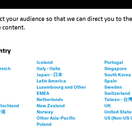
ct your audience so that we can direct you to th
 content.
Fondi
Competenze
Focus Investimenti
Inve
ntry
alizzazione monetaria non dovrebbe scalfire i titoli corporate
Iceland
Portugal
rreich
Italy - Italia
Singapore
Japan - 日本
South Kore
Latin America
Spain
Luxembourg and Other
Sweden
gazionari
Blog
EMEA
Switzerland
Netherlands
Taiwan - 台
azione monetaria
tschland
New Zealand
UK
 香港
Norway
United State
calfire i titoli
Other Asia-Pacific
US (Non-US 
Poland