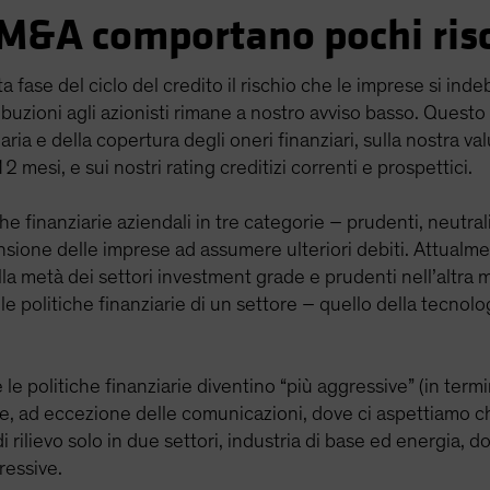
 M&A comportano pochi risch
fase del ciclo del credito il rischio che le imprese si inde
ibuzioni agli azionisti rimane a nostro avviso basso. Questo
ziaria e della copertura degli oneri finanziari, sulla nostra va
 mesi, e sui nostri rating creditizi correnti e prospettici.
che finanziarie aziendali in tre categorie – prudenti, neutra
sione delle imprese ad assumere ulteriori debiti. Attualmen
ella metà dei settori investment grade e prudenti nell’altra 
 le politiche finanziarie di un settore – quello della tecno
 politiche finanziarie diventino “più aggressive” (in termini 
ade, ad eccezione delle comunicazioni, dove ci aspettiamo 
ilievo solo in due settori, industria di base ed energia, do
ressive.