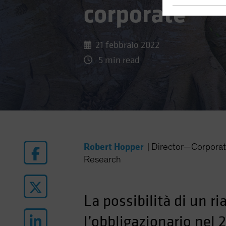
corporate
21 febbraio 2022
5 min read
Robert Hopper
|
Director—Corporat
Research
La possibilità di un ri
l’obbligazionario nel 