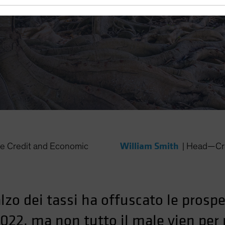
William Smith
e Credit and Economic
|
Head—Cr
alzo dei tassi ha offuscato le prospe
2022, ma non tutto il male vien per