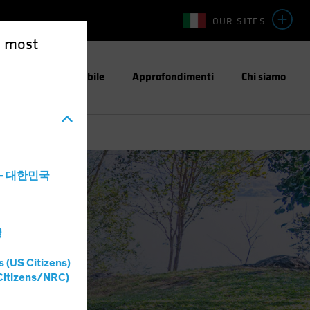
OUR SITES
e most
stimento Responsabile
Approfondimenti
Chi siamo
a - 대한민국
灣
s (US Citizens)
Citizens/NRC)