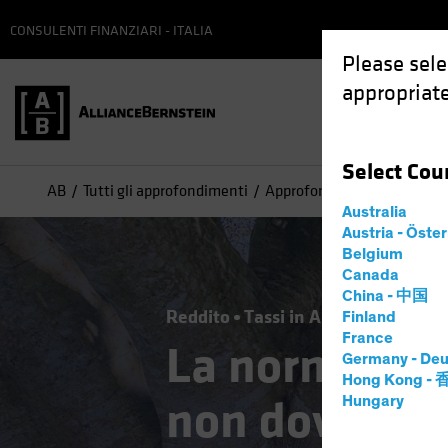
CONSULENTI FINANZIARI - ITALIA
Please sele
appropriate
Select
Cou
AB
Tutti gli approfondimenti
Approfondimenti
La norm
Australia
Austria - Öste
Belgium
Canada
China - 中国
Reddito
Tassi in Aumento
Obbli
Finland
France
La normalizz
Germany - Deu
Hong Kong -
non dovrebbe s
Hungary