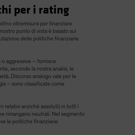
i per i rating
bitino oltremisura per finanziare
 nostro punto di vista è basato sui
lutazione delle politiche finanziarie
li o aggressive – fornisce
te, secondo la nostra analisi, le
metà. Discorso analogo vale per le
logia – sono classificate come
relativi anziché assoluti) in tutti i
che rimangano neutrali. Nel segmento
ve le politiche finanziarie