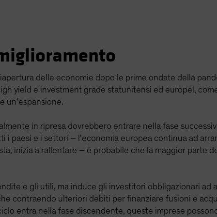
n miglioramento
riapertura delle economie dopo le prime ondate della pand
igh yield e investment grade statunitensi ed europei, com
 e un’espansione.
ualmente in ripresa dovrebbero entrare nella fase successiva
ti i paesi e i settori – l’economia europea continua ad arra
sta, inizia a rallentare – è probabile che la maggior parte de
ite e gli utili, ma induce gli investitori obbligazionari ad
che contraendo ulteriori debiti per finanziare fusioni e ac
il ciclo entra nella fase discendente, queste imprese posson