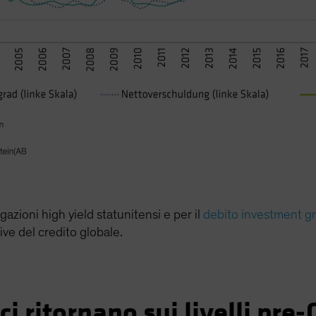
azioni high yield statunitensi e per il
debito investment gr
ive del credito globale.
ici ritornano sui livelli pre