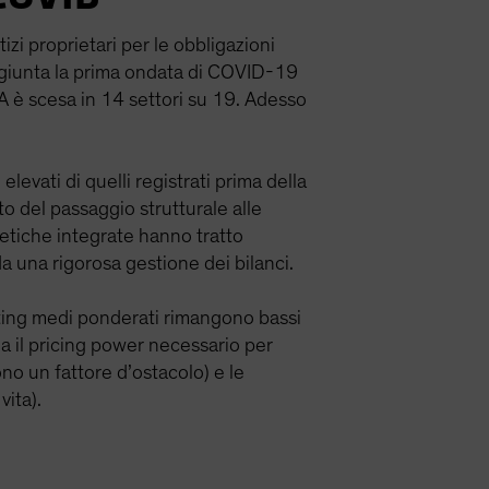
tizi proprietari per le obbligazioni
ggiunta la prima ondata di COVID-19
A è scesa in 14 settori su 19. Adesso
evati di quelli registrati prima della
o del passaggio strutturale alle
etiche integrate hanno tratto
da una rigorosa gestione dei bilanci.
 rating medi ponderati rimangono bassi
 ha il pricing power necessario per
cono un fattore d’ostacolo) e le
vita).