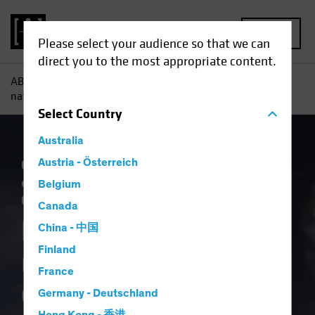
MENU
Please select your audience so that we can
direct you to the most appropriate content.
AB
Tutti gli approfondimenti
Approfondimenti
Disastri
naturali: misurare i rischi d'investimento
Select
Country
Australia
Cambiamento climatico
Austria - Österreich
Emissioni degli
enti locali
Investimento Responsabile
Belgium
Obbligazionari
Blog
Canada
Disastri naturali:
China - 中国
Finland
misurare i rischi
France
d'investimento
Germany - Deutschland