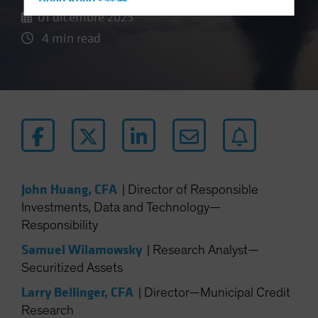
Hong Kong - 香港
01 dicembre 2023
Hungary
4 min read
Iceland
Italy - Italia
Japan - 日本
Latin America
Luxembourg and Other EMEA
Netherlands
New Zealand
John Huang, CFA
|
Director of Responsible
Norway
Investments, Data and Technology—
Other Asia-Pacific
Responsibility
Poland
Samuel Wilamowsky
|
Research Analyst—
Portugal
Securitized Assets
Singapore
Larry Bellinger, CFA
|
Director—Municipal Credit
South Korea - 대한민국
Research