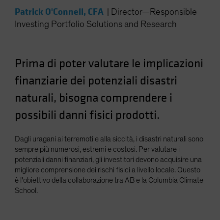
Spain
Patrick O'Connell, CFA
|
Director—Responsible
Investing Portfolio Solutions and Research
Sweden
Switzerland
Taiwan - 台灣
Prima di poter valutare le implicazioni
UK
finanziarie dei potenziali disastri
United States (US Citizens)
naturali, bisogna comprendere i
US (Non-US Citizens/NRC)
possibili danni fisici prodotti.
Dagli uragani ai terremoti e alla siccità, i disastri naturali sono
sempre più numerosi, estremi e costosi. Per valutare i
potenziali danni finanziari, gli investitori devono acquisire una
migliore comprensione dei rischi fisici a livello locale. Questo
è l'obiettivo della collaborazione tra AB e la Columbia Climate
School.