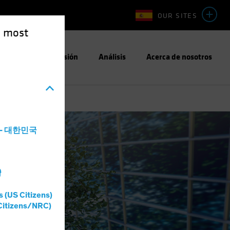
OUR SITES
e most
Enfoque de Inversión
Análisis
Acerca de nosotros
a - 대한민국
灣
s (US Citizens)
Citizens/NRC)