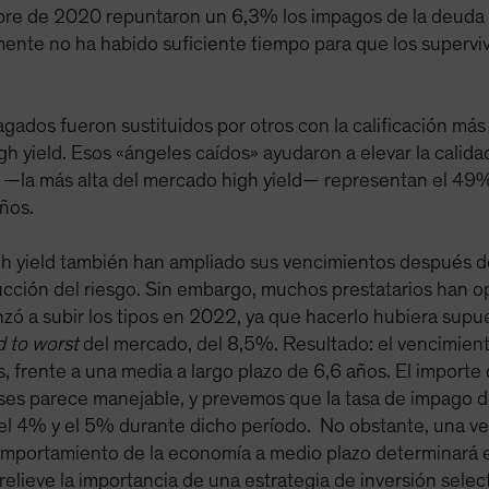
re de 2020 repuntaron un 6,3% los impagos de la deuda 
mente no ha habido suficiente tiempo para que los supervi
ados fueron sustituidos por otros con la calificación más
 yield. Esos «ángeles caídos» ayudaron a elevar la calidad 
BB —la más alta del mercado high yield— representan el 4
ños.
h yield también han ampliado sus vencimientos después 
ucción del riesgo. Sin embargo, muchos prestatarios han o
ó a subir los tipos en 2022, ya que hacerlo hubiera supu
d to worst
del mercado, del 8,5%. Resultado: el vencimien
, frente a una media a largo plazo de 6,6 años. El import
eses parece manejable, y prevemos que la tasa de impago 
el 4% y el 5% durante dicho período. No obstante, una ve
omportamiento de la economía a medio plazo determinará el 
relieve la importancia de una estrategia de inversión select