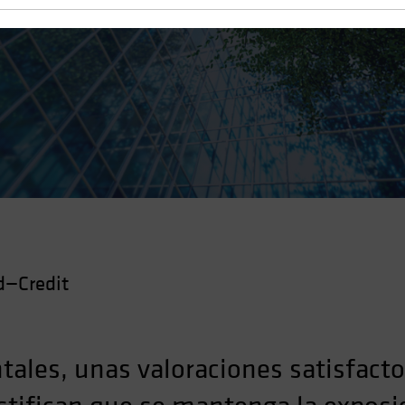
d—Credit
ales, unas valoraciones satisfactor