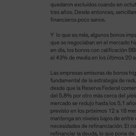
quedaron excluidos cuando en octub
tres años. Desde entonces, sencilla
financieros poco sanos.
Y lo que es más, algunos bonos impag
que se negociaban en el mercado high
en día, los bonos con calificación 
el 43% de media en los últimos 20 a
Las empresas emisoras de bonos hig
fundamental de la estrategia de red
desde que la Reserva Federal comenz
del 5,8% por otro más cerca del
yiel
mercado se redujo hasta los 5,1 años
previsto en los próximos 12 a 18 m
mantenga en niveles bajos de entre 
necesidades de refinanciación. El c
refinanciar la deuda, lo que pone de 