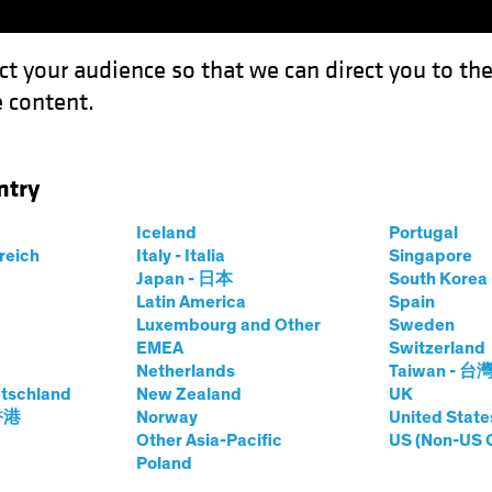
ct your audience so that we can direct you to th
 content.
Fondos
Capacidades
ntry
mentos a favor del crédito corporativo
Iceland
Portugal
rreich
Italy - Italia
Singapore
Japan - 日本
South Kore
Latin America
Spain
Luxembourg and Other
Sweden
EMEA
Switzerland
Netherlands
Taiwan - 台
ta fija
Blog
tschland
New Zealand
UK
 favor del crédito
 香港
Norway
United State
Other Asia-Pacific
US (Non-US 
Poland