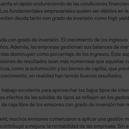
nta el rápido endureciendo de las condiciones financiera
 Los fundamentales empresariales suelen ser débiles en la
miten deuda tanto con grado de inversión como high yield
 con grado de inversión. El crecimiento de los ingresos 
ños. Además, las empresas gestionan sus balances de man
entas disminuyen como porcentaje de los ingresos. Este asp
siones de resultados sean más numerosas que aquellas cu
clicos, como la automoción y los bienes de capital, que pr
 crecimiento, en realidad han tenido buenos resultados.
rabajo excelente para aprovechar los bajos tipos de inter
s efectos de las subidas de tipos se reflejen en los gastos
o de caja libre de los emisores con grado de inversión han 
yield, muchos emisores comenzaron a aplicar una gestión m
 contribuyó a mejorar la rentabilidad de las empresas. Sin