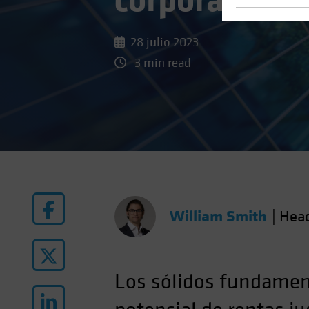
corporativo
28 julio 2023
3 min read
William Smith
|
Hea
Los sólidos fundament