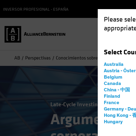
INVERSOR PROFESIONAL - ESPAÑA
Please sele
appropriate
Select
Cou
AB
Perspectivas
Conocimientos sobre inversiones
Argu
Australia
Austria - Öste
Belgium
Canada
China - 中国
Finland
France
Late-Cycle Investing
Rentas
Ren
Germany - Deu
Argumentos a
Hong Kong -
Hungary