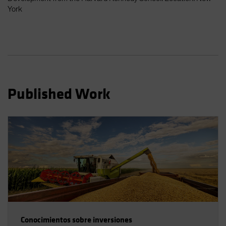
Spain
York
Sweden
Switzerland
Taiwan - 台灣
UK
United States (US Citizens)
Published Work
US (Non-US Citizens/NRC)
Conocimientos sobre inversiones