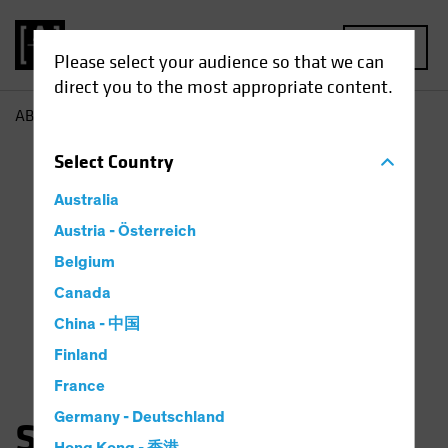
MENU
Please select your audience so that we can
direct you to the most appropriate content.
AB
Snezhana Otto
Select
Country
Australia
Austria - Österreich
Belgium
Canada
China - 中国
Finland
France
Germany - Deutschland
Snezhana Otto