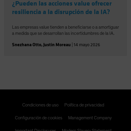
¿Pueden las acciones value ofrecer
resiliencia a la disrupción de la IA?
Las empresas value tienden a beneficiarse o a amortiguar
a medida que se desarrollan las incertidumbres de la IA.
Snezhana Otto
,
Justin Moreau
|
14 mayo 2026
Condiciones de uso
Política de privacidad
Configuración de cookies
Management Company
Important Disclosures
Modern Slavery Statement