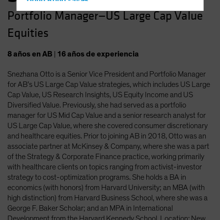
Hong Kong - 香港
Portfolio Manager—US Large Cap Value
Hungary
Equities
Iceland
Italy - Italia
8
años
en AB
|
16
años
de experiencia
Japan - 日本
Snezhana Otto is a Senior Vice President and Portfolio Manager
Latin America
for AB’s US Large Cap Value strategies, which includes US Large
Luxembourg and Other EMEA
Cap Value, US Research Insights, US Equity Income and US
Diversified Value. Previously, she had served as a portfolio
Netherlands
manager for US Mid Cap Value and a senior research analyst for
New Zealand
US Large Cap Value, where she covered consumer discretionary
and healthcare equities. Prior to joining AB in 2018, Otto was an
Norway
associate partner at McKinsey & Company, where she was a part
Other Asia-Pacific
of the Strategy & Corporate Finance practice, working primarily
with healthcare clients on topics ranging from activist-investor
Poland
strategy to cost-optimization programs. She holds a BA in
Portugal
economics (with honors) from Harvard University; an MBA (with
high distinction) from Harvard Business School, where she was a
Singapore
George F. Baker Scholar; and an MPA in International
South Korea - 대한민국
Development from the Harvard Kennedy School. Location: New