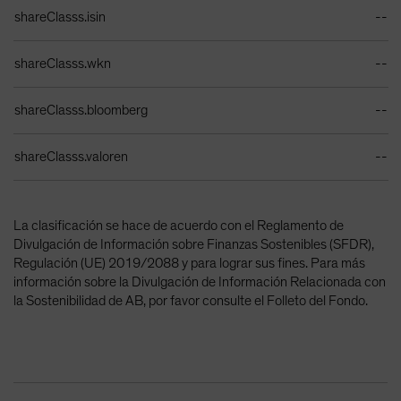
Tabla de identificadores
shareClasss.isin
--
shareClasss.wkn
--
shareClasss.bloomberg
--
shareClasss.valoren
--
La clasificación se hace de acuerdo con el Reglamento de
Divulgación de Información sobre Finanzas Sostenibles (SFDR),
Regulación (UE) 2019/2088 y para lograr sus fines. Para más
información sobre la Divulgación de Información Relacionada con
la Sostenibilidad de AB, por favor consulte el Folleto del Fondo.