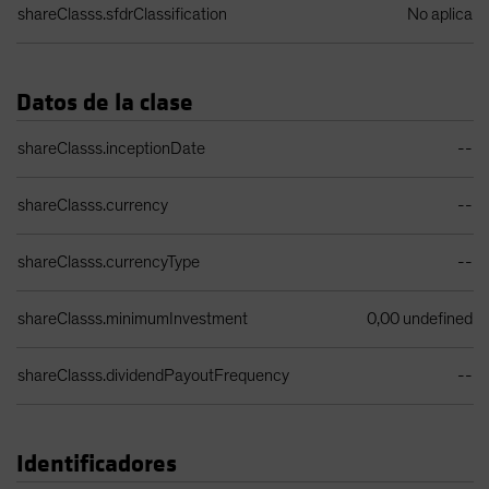
shareClasss.sfdrClassification
No aplica
Datos de la clase
Tabla de datos de clase de acciones
shareClasss.inceptionDate
--
shareClasss.currency
--
shareClasss.currencyType
--
shareClasss.minimumInvestment
0,00 undefined
shareClasss.dividendPayoutFrequency
--
Identificadores