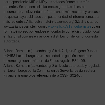
correspondiente KIID o KID y los estados financieros más
recientes. Se pueden solicitar copias gratuitas de estos
documentos, incluyendo el informe anual más reciente y, en caso
de que se haya publicado con posterioridad, el informe semestral
más reciente a AllianceBernstein (Luxembourg) S.à r.l., visitando
www.alliancebernstein.com o
www.eifs.lu/alliancebernstein
, o en
formato impreso poniéndose en contacto con el distribuidor local
en las jurisdicciones en las que la distribución de los fondos está
autorizada.
AllianceBernstein (Luxembourg) S.à r.l.,2-4, rue Eugène Ruppert,
L-2453 Luxemburgo es una sociedad de gestión inscrita en
Luxemburgo con el número de Fondo registro B34405.
AllianceBernstein (Luxembourg) S.à r.l. está autorizada y regulada
en Luxemburgo por la Commission de Surveillance du Secteur
Financier (número de referencia de la CSSF: S0246).