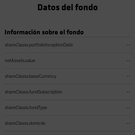
Datos del fondo
Información sobre el fondo
Tabla de datos de la cartera
shareClasss.portfolioInceptionDate
--
netAssets.value
--
shareClasss.baseCurrency
--
shareClasss.fundSubscription
--
shareClasss.fundType
--
shareClasss.domicile
--