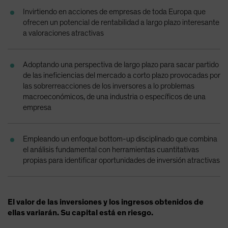
Spain
Invirtiendo en acciones de empresas de toda Europa que
ofrecen un potencial de rentabilidad a largo plazo interesante
Sweden
a valoraciones atractivas
Switzerland
Taiwan - 台灣
Adoptando una perspectiva de largo plazo para sacar partido
UK
de las ineficiencias del mercado a corto plazo provocadas por
las sobrerreacciones de los inversores a lo problemas
United States (US Citizens)
macroeconómicos, de una industria o específicos de una
US (Non-US Citizens/NRC)
empresa
Empleando un enfoque bottom-up disciplinado que combina
el análisis fundamental con herramientas cuantitativas
propias para identificar oportunidades de inversión atractivas
El valor de las inversiones y los ingresos obtenidos de
ellas variarán. Su capital está en riesgo.