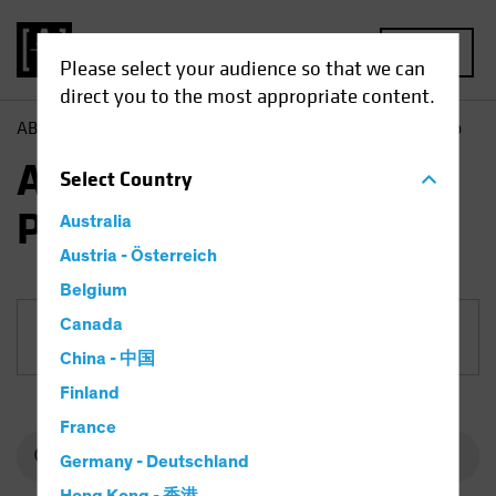
MENU
Please select your audience so that we can
direct you to the most appropriate content.
AB
Fondos
Renta Variable | AB European Equity Portfolio
AB European Equity
Select
Country
Portfolio
Australia
Austria - Österreich
Belgium
Canada
Clase
China - 中国
Finland
France
Germany - Deutschland