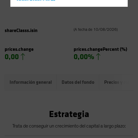
Hong Kong - 香港
Hungary
Iceland
Italy - Italia
shareClasss.isin
(
A fecha de
10/08/2026
)
Japan - 日本
Latin America
prices.change
prices.changePercent
(%)
0,00
0,00%
Luxembourg and Other EMEA
Netherlands
New Zealand
Información general
Datos del fondo
Precios y rentab
Norway
Other Asia-Pacific
Poland
Estrategia
Portugal
Singapore
Trata de conseguir un crecimiento del capital a largo plazo:
South Korea - 대한민국