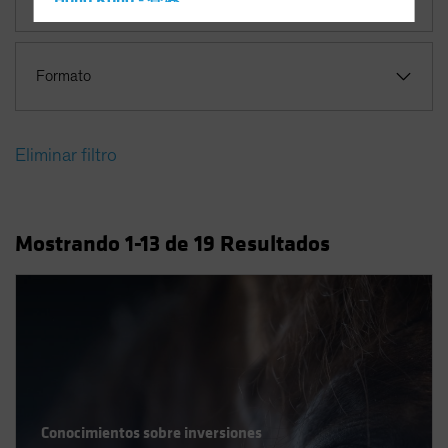
Hong Kong - 香港
Hungary
Iceland
Formato
Italy - Italia
Japan - 日本
Eliminar filtro
Latin America
Luxembourg and Other EMEA
Netherlands
Mostrando
1
-13
de
19
Resultados
New Zealand
Norway
Other Asia-Pacific
Poland
Portugal
Singapore
Conocimientos sobre inversiones
South Korea - 대한민국