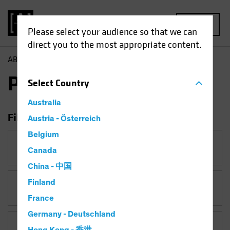
MENU
Please select your audience so that we can
direct you to the most appropriate content.
AB
Perspectivas
Perspectivas
Select
Country
Australia
Filtrar por
Austria - Österreich
Belgium
Categoría
Canada
China - 中国
Finland
Tema
Falling Rates
France
Germany - Deutschland
Clase de activos