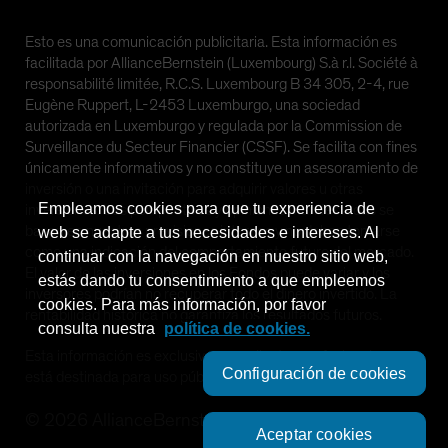
Esto es una comunicación publicitaria. Esta información es
facilitada por AllianceBernstein (Luxembourg) S.à r.l. Société à
responsabilité limitée, R.C.S. Luxembourg B 34 305, 2-4, rue
Eugène Ruppert, L-2453 Luxemburgo, una sociedad
autorizada en Luxemburgo y regulada por la Commission de
Surveillance du Secteur Financier (CSSF). Se facilita con fines
únicamente informativos y no constituye un asesoramiento de
inversión o una invitación para adquirir valores u otras
Empleamos cookies para que tu experiencia de
inversiones. Las perspectivas y opiniones manifestadas se
basan en nuestras previsiones internas y no deben tomarse
web se adapte a tus necesidades e intereses. Al
como una indicación del comportamiento futuro del mercado.
continuar con la navegación en nuestro sitio web,
El valor de las inversiones en los Fondos puede variar y los
estás dando tu consentimiento a que empleemos
inversores podrían no recuperar todo el dinero invertido. La
cookies. Para más información, por favor
rentabilidad histórica no garantiza los resultados futuros.
consulta nuestra
política de cookies.
Esta información es exclusiva para clientes profesionales y no
Configuración de cookies
está destinada para uso público.
©
2026
AllianceBernstein L.P.
Aceptar cookies