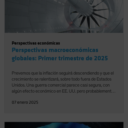
Perspectivas económicas
Perspectivas macroeconómicas
globales: Primer trimestre de 2025
Prevemos que la inflación seguirá descendiendo y que el
crecimiento se ralentizará, sobre todo fuera de Estados
Unidos. Una guerra comercial parece casi segura, con
algún efecto económico en EE. UU. pero probablemente
mayor en otros lugares. La buena noticia es que la Fed
07 enero 2025
parece estar bien posicionada para responder a los
riesgos emergentes en cualquier dirección.