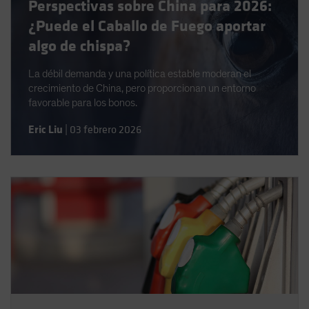
Perspectivas sobre China para 2026:
Spain
¿Puede el Caballo de Fuego aportar
Sweden
algo de chispa?
Switzerland
La débil demanda y una política estable moderan el
Taiwan - 台灣
crecimiento de China, pero proporcionan un entorno
UK
favorable para los bonos.
United States (US Citizens)
Eric Liu
|
03 febrero 2026
US (Non-US Citizens/NRC)