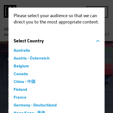
MENU
Please select your audience so that we can
direct you to the most appropriate content.
AB
Perspectivas
Perspectivas económicas
Segunda
ronda de aranceles: ¿qué significa para la economía de EE. UU.?
Select
Country
Australia
Economía
Austria - Österreich
Inflación
Política y regulación
Trade Wars
Renta fija
Blog
Belgium
Segunda ronda de
Canada
China - 中国
aranceles: ¿qué
Finland
significa para la
France
Germany - Deutschland
economía de EE.