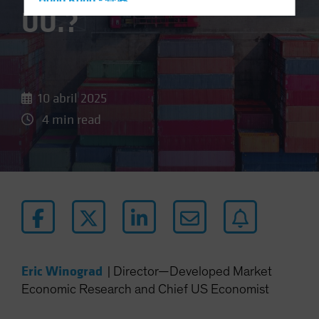
Hong Kong - 香港
UU.?
Hungary
Iceland
Italy - Italia
Japan - 日本
10 abril 2025
Latin America
4 min read
Luxembourg and Other EMEA
Netherlands
New Zealand
Norway
Other Asia-Pacific
Poland
Portugal
Eric Winograd
|
Director—Developed Market
Singapore
Economic Research and Chief US Economist
South Korea - 대한민국