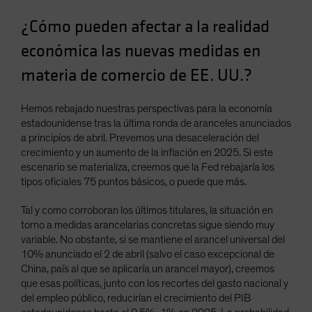
Spain
¿Cómo pueden afectar a la realidad
Sweden
económica las nuevas medidas en
Switzerland
materia de comercio de EE. UU.?
Taiwan - 台灣
UK
Hemos rebajado nuestras perspectivas para la economía
United States (US Citizens)
estadounidense tras la última ronda de aranceles anunciados
a principios de abril. Prevemos una desaceleración del
US (Non-US Citizens/NRC)
crecimiento y un aumento de la inflación en 2025. Si este
escenario se materializa, creemos que la Fed rebajaría los
tipos oficiales 75 puntos básicos, o puede que más.
Tal y como corroboran los últimos titulares, la situación en
torno a medidas arancelarias concretas sigue siendo muy
variable. No obstante, si se mantiene el arancel universal del
10% anunciado el 2 de abril (salvo el caso excepcional de
China, país al que se aplicaría un arancel mayor), creemos
que esas políticas, junto con los recortes del gasto nacional y
del empleo público, reducirían el crecimiento del PIB