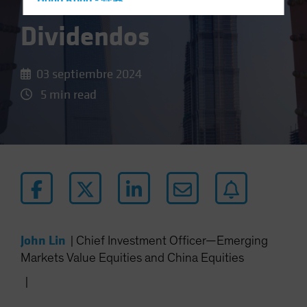
El Poder De Los
Hong Kong - 香港
Hungary
Dividendos
Iceland
Italy - Italia
03 septiembre 2024
Japan - 日本
5 min read
Latin America
Luxembourg and Other EMEA
Netherlands
New Zealand
Norway
Other Asia-Pacific
Poland
John Lin
|
Chief Investment Officer—Emerging
Portugal
Markets Value Equities and China Equities
Singapore
|
South Korea - 대한민국