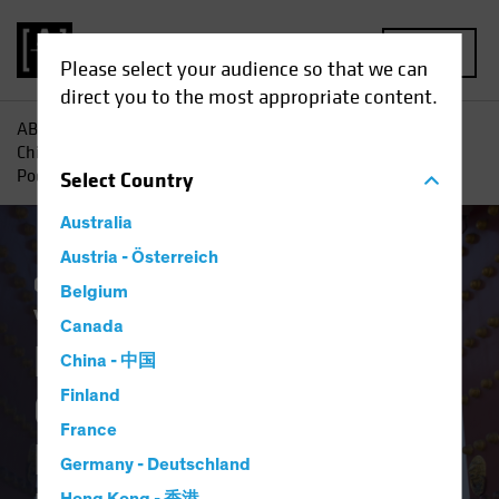
MENU
Please select your audience so that we can
direct you to the most appropriate content.
AB
Perspectivas
Conocimientos sobre inversiones
RV
China: Formas En Que Los Inversores Pueden Aprovechar El
Poder De Los Dividendos
Select
Country
Australia
Austria - Österreich
China
Mercados emergentes
Renta
Belgium
variable
Blog
Canada
RV China: Formas En
China - 中国
Que Los Inversores
Finland
France
Pueden Aprovechar
Germany - Deutschland