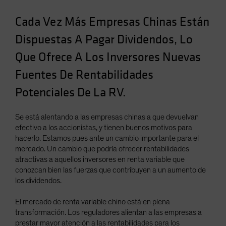
Spain
Cada Vez Más Empresas Chinas Están
Sweden
Dispuestas A Pagar Dividendos, Lo
Switzerland
Que Ofrece A Los Inversores Nuevas
Taiwan - 台灣
Fuentes De Rentabilidades
UK
United States (US Citizens)
Potenciales De La RV.
US (Non-US Citizens/NRC)
Se está alentando a las empresas chinas a que devuelvan
efectivo a los accionistas, y tienen buenos motivos para
hacerlo. Estamos pues ante un cambio importante para el
mercado. Un cambio que podría ofrecer rentabilidades
atractivas a aquellos inversores en renta variable que
conozcan bien las fuerzas que contribuyen a un aumento de
los dividendos.
El mercado de renta variable chino está en plena
transformación. Los reguladores alientan a las empresas a
prestar mayor atención a las rentabilidades para los