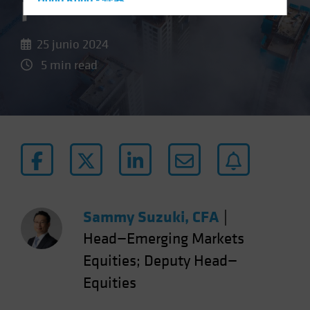
panorama sombrío
Hong Kong - 香港
Hungary
25 junio 2024
Iceland
5 min read
Italy - Italia
Japan - 日本
Latin America
Luxembourg and Other EMEA
Netherlands
New Zealand
Norway
Sammy Suzuki, CFA
|
Other Asia-Pacific
Head—Emerging Markets
Poland
Equities; Deputy Head—
Portugal
Singapore
Equities
South Korea - 대한민국