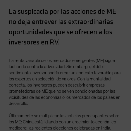
Spain
La suspicacia por las acciones de ME
Sweden
no deja entrever las extraordinarias
Switzerland
oportunidades que se ofrecen a los
Taiwan - 台灣
inversores en RV.
UK
United States (US Citizens)
US (Non-US Citizens/NRC)
La renta variable de los mercados emergentes (ME) sigue
luchando contra la adversidad. Sin embargo, el débil
sentimiento inversor podría crear un contexto favorable para
los expertos en selección de valores. Con la mentalidad
correcta, los inversores pueden descubrir empresas
prometedoras de ME que no se ven condicionadas por las
vicisitudes de las economías o los mercados de los países en
desarrollo.
Últimamente se multiplican las noticias preocupantes sobre
los ME: China está lidiando con un crecimiento económico
mediocre; las recientes elecciones celebradas en India,