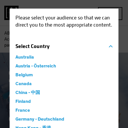
MENU
Please select your audience so that we can
direct you to the most appropriate content.
AB
Perspectivas
Conocimientos sobre inversiones
Acciones de ME: negocios fabulosos eclipsados por un
panorama sombrío
Select
Country
Australia
Austria - Österreich
China
Mercados emergentes
Política y
Belgium
regulación
Renta variable
Blog
Canada
Acciones de ME:
China - 中国
negocios fabulosos
Finland
France
eclipsados por un
Germany - Deutschland