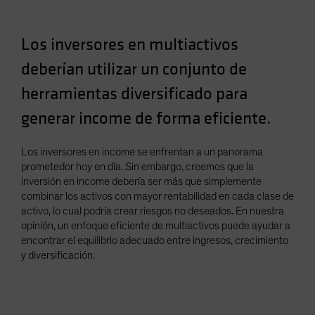
Spain
Sweden
Los inversores en multiactivos
Switzerland
deberían utilizar un conjunto de
Taiwan - 台灣
herramientas diversificado para
UK
generar income de forma eficiente.
United States (US Citizens)
US (Non-US Citizens/NRC)
Los inversores en income se enfrentan a un panorama
prometedor hoy en día. Sin embargo, creemos que la
inversión en income debería ser más que simplemente
combinar los activos con mayor rentabilidad en cada clase de
activo, lo cual podría crear riesgos no deseados. En nuestra
opinión, un enfoque eficiente de multiactivos puede ayudar a
encontrar el equilibrio adecuado entre ingresos, crecimiento
y diversificación.