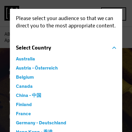
MENU
Please select your audience so that we can
direct you to the most appropriate content.
AB
Perspectivas
Conocimientos sobre inversiones
Aprovechando el yield —y el crecimiento— en multiactivos.
Select
Country
Australia
Asignación de activos
Austria - Österreich
Rentas
Multiactivos
Blog
Belgium
Aprovechando el
Canada
China - 中国
yield —y el
Finland
crecimiento— en
France
Germany - Deutschland
multiactivos.