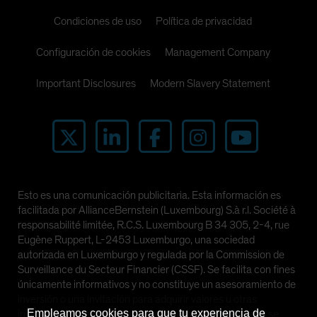
Condiciones de uso
Política de privacidad
Configuración de cookies
Management Company
Important Disclosures
Modern Slavery Statement
Esto es una comunicación publicitaria. Esta información es
facilitada por AllianceBernstein (Luxembourg) S.à r.l. Société à
responsabilité limitée, R.C.S. Luxembourg B 34 305, 2-4, rue
Eugène Ruppert, L-2453 Luxemburgo, una sociedad
autorizada en Luxemburgo y regulada por la Commission de
Surveillance du Secteur Financier (CSSF). Se facilita con fines
únicamente informativos y no constituye un asesoramiento de
inversión o una invitación para adquirir valores u otras
Empleamos cookies para que tu experiencia de
inversiones. Las perspectivas y opiniones manifestadas se