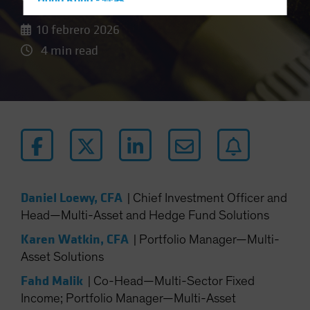
Hong Kong - 香港
Hungary
10 febrero 2026
Iceland
4 min read
Italy - Italia
Japan - 日本
Latin America
Luxembourg and Other EMEA
Netherlands
New Zealand
Norway
Daniel Loewy, CFA
|
Chief Investment Officer and
Head—Multi-Asset and Hedge Fund Solutions
Other Asia-Pacific
Poland
Karen Watkin, CFA
|
Portfolio Manager—Multi-
Asset Solutions
Portugal
Fahd Malik
Singapore
|
Co-Head—Multi-Sector Fixed
Income; Portfolio Manager—Multi-Asset
South Korea - 대한민국