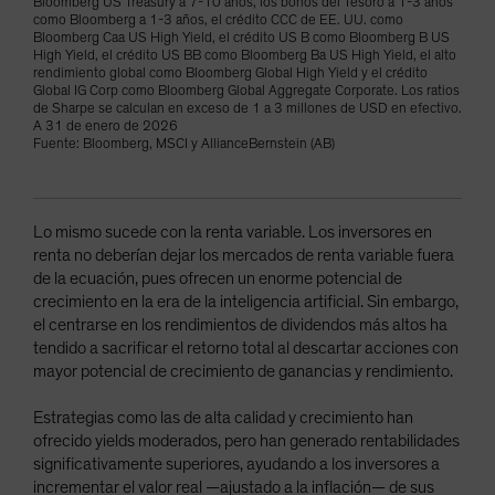
Bloomberg US Treasury a 7-10 años, los bonos del Tesoro a 1-3 años
como Bloomberg a 1-3 años, el crédito CCC de EE. UU. como
Bloomberg Caa US High Yield, el crédito US B como Bloomberg B US
High Yield, el crédito US BB como Bloomberg Ba US High Yield, el alto
rendimiento global como Bloomberg Global High Yield y el crédito
Global IG Corp como Bloomberg Global Aggregate Corporate. Los ratios
de Sharpe se calculan en exceso de 1 a 3 millones de USD en efectivo.
A 31 de enero de 2026
Fuente: Bloomberg, MSCI y AllianceBernstein (AB)
Lo mismo sucede con la renta variable. Los inversores en
renta no deberían dejar los mercados de renta variable fuera
de la ecuación, pues ofrecen un enorme potencial de
crecimiento en la era de la inteligencia artificial. Sin embargo,
el centrarse en los rendimientos de dividendos más altos ha
tendido a sacrificar el retorno total al descartar acciones con
mayor potencial de crecimiento de ganancias y rendimiento.
Estrategias como las de alta calidad y crecimiento han
ofrecido yields moderados, pero han generado rentabilidades
significativamente superiores, ayudando a los inversores a
incrementar el valor real —ajustado a la inflación— de sus