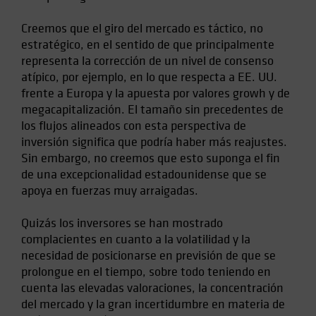
Spain
Creemos que el giro del mercado es táctico, no
Sweden
estratégico, en el sentido de que principalmente
Switzerland
representa la corrección de un nivel de consenso
atípico, por ejemplo, en lo que respecta a EE. UU.
Taiwan - 台灣
frente a Europa y la apuesta por valores growh y de
UK
megacapitalización. El tamaño sin precedentes de
United States (US Citizens)
los flujos alineados con esta perspectiva de
inversión significa que podría haber más reajustes.
US (Non-US Citizens/NRC)
Sin embargo, no creemos que esto suponga el fin
de una excepcionalidad estadounidense que se
apoya en fuerzas muy arraigadas.
Quizás los inversores se han mostrado
complacientes en cuanto a la volatilidad y la
necesidad de posicionarse en previsión de que se
prolongue en el tiempo, sobre todo teniendo en
cuenta las elevadas valoraciones, la concentración
del mercado y la gran incertidumbre en materia de