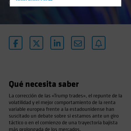
Hong Kong - 香港
4 min read
Hungary
Iceland
Italy - Italia
Japan - 日本
Latin America
Luxembourg and Other EMEA
Netherlands
New Zealand
Qué necesita saber
Norway
Other Asia-Pacific
La corrección de las «Trump trades», el repunte de la
Poland
volatilidad y el mejor comportamiento de la renta
variable europea frente a la estadounidense han
Portugal
suscitado un debate sobre si estamos ante un giro
Singapore
táctico o en el comienzo de una trayectoria bajista
South Korea - 대한민국
más prolongada de los mercados.