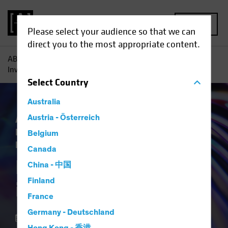
MENU
Please select your audience so that we can
direct you to the most appropriate content.
AB
Perspectivas
Conocimientos sobre inversiones
Inversores y sus seis imposibles
Select
Country
Australia
Asignación de activos
Austria - Österreich
Economía
Perspectivas
Volatilidad
Multiactivos
Belgium
Renta variable
White paper
Canada
Inversores y sus seis
China - 中国
Finland
imposibles
France
Germany - Deutschland
17 marzo 2025