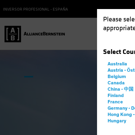
INVERSOR PROFESIONAL - ESPAÑA
Please sele
appropriate
Select
Cou
Australia
Austria - Ös
Belgium
Canada
China - 中国
Finland
France
Germany - D
Hong Kong 
Hungary