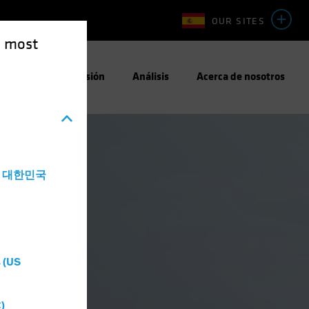
OUR SITES
e most
Enfoque de Inversión
Análisis
Acerca de nosotros
a - 대한민국
 (US
)