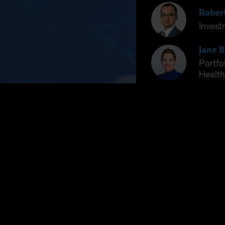
Rober
Invest
Jane B
Portfo
Health