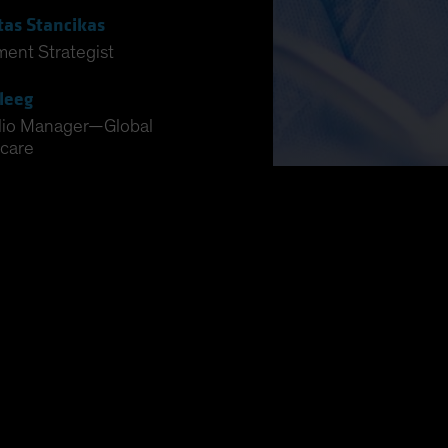
tas Stancikas
ment Strategist
leeg
lio Manager—Global
care