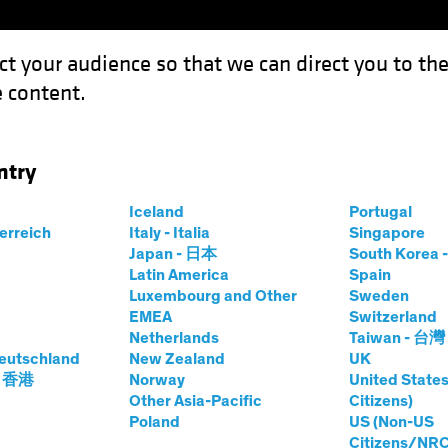
ct your audience so that we can direct you to th
 content.
Fondos
Capacidades
ntry
Iceland
Portugal
terreich
Italy - Italia
Singapore
Japan - 日本
South Kore
Latin America
Spain
Luxembourg and Other
Sweden
EMEA
Switzerland
Netherlands
Taiwan - 台灣
eutschland
New Zealand
UK
- 香港
Norway
United States
Other Asia-Pacific
Citizens)
Poland
US (Non-US
Citizens/NRC