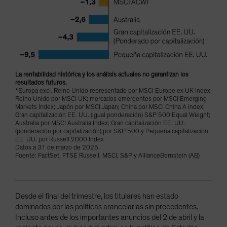
La rentabilidad histórica y los análisis actuales no garantizan los
resultados futuros.
*Europa excl. Reino Unido representado por MSCI Europe ex UK Index;
Reino Unido por MSCI UK; mercados emergentes por MSCI Emerging
Markets Index; Japón por MSCI Japan; China por MSCI China A Index;
Gran capitalización EE. UU. (igual ponderación) S&P 500 Equal Weight;
Australia por MSCI Australia Index; Gran capitalización EE. UU.
(ponderación por capitalización) por S&P 500 y Pequeña capitalización
EE. UU. por Russell 2000 Index
Datos a 31 de marzo de 2025.
Fuente: FactSet, FTSE Russell, MSCI, S&P y AllianceBernstein (AB)
Desde el final del trimestre, los titulares han estado
dominados por las políticas arancelarias sin precedentes.
Incluso antes de los importantes anuncios del 2 de abril y la