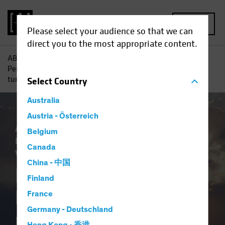
MENU
Please select your audience so that we can
direct you to the most appropriate content.
AB
Perspectivas
Conocimientos sobre inversiones
Perspectivas de RV: la parte positiva de unos mercados
turbulentos
Select
Country
Australia
Austria - Österreich
Artificial Intelligence (AI)
Perspectivas
Belgium
Política y regulación
Trade Wars
Canada
Volatilidad
Renta variable
Blog
China - 中国
Perspectivas de RV:
Finland
la parte positiva de
France
Germany - Deutschland
unos mercados