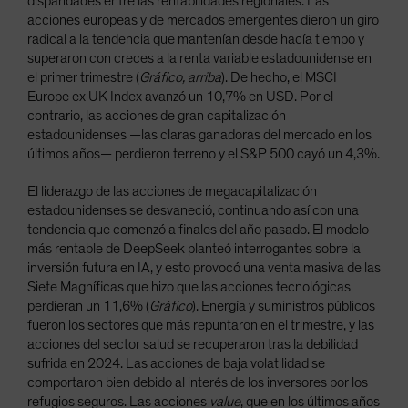
disparidades entre las rentabilidades regionales. Las
acciones europeas y de mercados emergentes dieron un giro
radical a la tendencia que mantenían desde hacía tiempo y
superaron con creces a la renta variable estadounidense en
el primer trimestre (
Gráfico, arriba
).
De hecho, el MSCI
Europe ex UK Index avanzó un 10,7% en USD. Por el
contrario, las acciones de gran capitalización
estadounidenses —las claras ganadoras del mercado en los
últimos años— perdieron terreno y el S&P 500 cayó un 4,3%.
El liderazgo de las acciones de megacapitalización
estadounidenses se desvaneció, continuando así con una
tendencia que comenzó a finales del año pasado. El modelo
más rentable de DeepSeek planteó interrogantes sobre la
inversión futura en IA, y esto provocó una venta masiva de las
Siete Magníficas que hizo que las acciones tecnológicas
perdieran un 11,6% (
Gráfico
). Energía y suministros públicos
fueron los sectores que más repuntaron en el trimestre, y las
acciones del sector salud se recuperaron tras la debilidad
sufrida en 2024. Las acciones de baja volatilidad se
comportaron bien debido al interés de los inversores por los
refugios seguros. Las acciones
value
, que en los últimos años