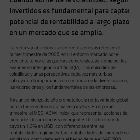
Spain
invertidos es fundamental para captar
Sweden
potencial de rentabilidad a largo plazo
Switzerland
en un mercado que se amplía.
Taiwan - 台灣
UK
La renta variable global se enfrentó a nuevos retos en el
United States (US Citizens)
primer trimestre de 2025, en un entorno marcado por el
creciente temor a las guerras comerciales, así como por los
US (Non-US Citizens/NRC)
avances en inteligencia artificial (IA). Los episodios de
volatilidad y unas perspectivas cada vez más turbias
subrayaron la importancia de centrarse en la diversificación,
las valoraciones y los fundamentales de las empresas.
Tras un comienzo de año prometedor, la renta variable global
perdió fuelle en febrero y marzo (
Gráfico
). En el primer
trimestre, el MSCI ACWI Index, que representa acciones de
mercados desarrollados y emergentes de todo el mundo,
cayó un 1,3% en USD, con diferencias entre las
rentabilidades regionales. Las rentabilidades del mercado se
ampliaron, como demuestra el hecho de que el S&P 500