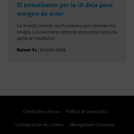
El entusiasmo por la IA deja poco
margen de error
La IA está creando oportunidades, pero abundan los
riesgos. Los inversores deberían prepararse para una
gama de resultados.
Nelson Yu
|
02 julio 2026
Condiciones de uso
Política de privacidad
Configuración de cookies
Management Company