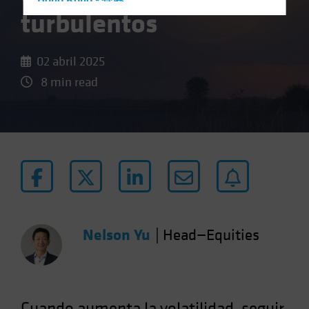
Hong Kong - 香港
turbulentos
Hungary
Iceland
02 abril 2025
Italy - Italia
8 min read
Japan - 日本
Latin America
Luxembourg and Other EMEA
Netherlands
New Zealand
Norway
Other Asia-Pacific
Nelson Yu
|
Head—Equities
Poland
Portugal
Singapore
South Korea - 대한민국
Cuando aumenta la volatilidad, seguir