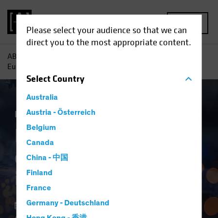
MENU
Please select your audience so that we can
direct you to the most appropriate content.
AB
Perspectivas
Conocimientos sobre inversiones
Europa: fuente de crecimiento para los inversores en RV
Select
Country
Australia
Renta variable
Austria - Österreich
Blog
Belgium
Europa: fuente de
Canada
crecimiento para los
China - 中国
inversores en RV
Finland
France
Germany - Deutschland
12 junio 2024