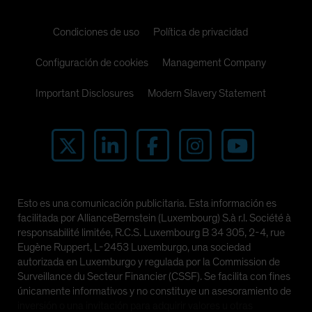
Condiciones de uso
Política de privacidad
Configuración de cookies
Management Company
Important Disclosures
Modern Slavery Statement
Esto es una comunicación publicitaria. Esta información es
facilitada por AllianceBernstein (Luxembourg) S.à r.l. Société à
responsabilité limitée, R.C.S. Luxembourg B 34 305, 2-4, rue
Eugène Ruppert, L-2453 Luxemburgo, una sociedad
autorizada en Luxemburgo y regulada por la Commission de
Surveillance du Secteur Financier (CSSF). Se facilita con fines
únicamente informativos y no constituye un asesoramiento de
inversión o una invitación para adquirir valores u otras