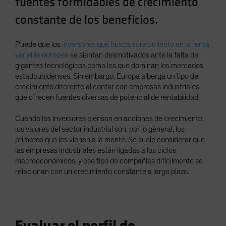
fuentes formidables de crecimiento
Spain
constante de los beneficios.
Sweden
Switzerland
Puede que los
inversores que buscan crecimiento en la renta
variable europea
se sientan desmotivados ante la falta de
Taiwan - 台灣
gigantes tecnológicos como los que dominan los mercados
UK
estadounidenses. Sin embargo, Europa alberga un tipo de
crecimiento diferente al contar con empresas industriales
United States (US Citizens)
que ofrecen fuentes diversas de potencial de rentabilidad.
US (Non-US Citizens/NRC)
Cuando los inversores piensan en acciones de crecimiento,
los valores del sector industrial son, por lo general, los
primeros que les vienen a la mente. Se suele considerar que
las empresas industriales están ligadas a los ciclos
macroeconómicos, y ese tipo de compañías difícilmente se
relacionan con un crecimiento constante a largo plazo.