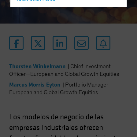
Hong Kong - 香港
5 min read
Hungary
Iceland
Italy - Italia
Japan - 日本
Latin America
Luxembourg and Other EMEA
Thorsten Winkelmann
|
Chief Investment
Netherlands
Officer—European and Global Growth Equities
New Zealand
Marcus Morris-Eyton
|
Portfolio Manager—
Norway
European and Global Growth Equities
Other Asia-Pacific
Poland
Portugal
Los modelos de negocio de las
Singapore
empresas industriales ofrecen
South Korea - 대한민국