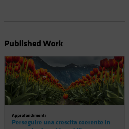
Spain
Sweden
Switzerland
Taiwan - 台灣
UK
Published Work
United States (US Citizens)
US (Non-US Citizens/NRC)
Approfondimenti
Perseguire una crescita coerente in