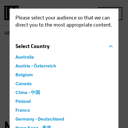
MENU
Please select your audience so that we can
direct you to the most appropriate content.
AB
Michael Walker
Select
Country
Australia
Austria - Österreich
Belgium
Canada
China - 中国
Finland
France
Germany - Deutschland
Michael Walker