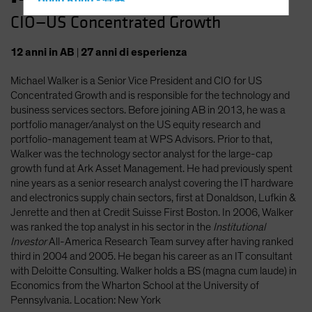
Hong Kong - 香港
CIO—US Concentrated Growth
Hungary
Iceland
12
anni
in AB
|
27
anni
di esperienza
Italy - Italia
Michael Walker is a Senior Vice President and CIO for US
Japan - 日本
Concentrated Growth and is responsible for the technology and
Latin America
business services sectors. Before joining AB in 2013, he was a
portfolio manager/analyst on the US equity research and
Luxembourg and Other EMEA
portfolio-management team at WPS Advisors. Prior to that,
Netherlands
Walker was the technology sector analyst for the large-cap
growth fund at Ark Asset Management. He had previously spent
New Zealand
nine years as a senior research analyst covering the IT hardware
Norway
and electronics supply chain sectors, first at Donaldson, Lufkin &
Jenrette and then at Credit Suisse First Boston. In 2006, Walker
Other Asia-Pacific
was ranked the top analyst in his sector in the
Institutional
Poland
Investor
All-America Research Team survey after having ranked
third in 2004 and 2005. He began his career as an IT consultant
Portugal
with Deloitte Consulting. Walker holds a BS (magna cum laude) in
Singapore
Economics from the Wharton School at the University of
Pennsylvania. Location: New York
South Korea - 대한민국