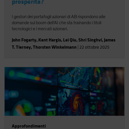
prosperità?
I gestori dei portafogli azionari di AB rispondono alle
domande sul boom dell’AI che sta trainando i titoli
tecnologici e i mercati azionari.
John Fogarty
,
Kent Hargis
,
Lei Qiu
,
Shri Singhvi
,
James
T. Tierney
,
Thorsten Winkelmann
|
22 ottobre 2025
Approfondimenti