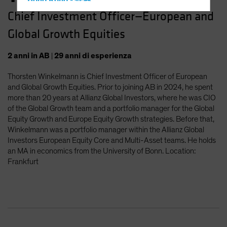
Hong Kong - 香港
Chief Investment Officer—European and
Hungary
Global Growth Equities
Iceland
Italy - Italia
2
anni
in AB
|
29
anni
di esperienza
Japan - 日本
Thorsten Winkelmann is Chief Investment Officer of European
Latin America
and Global Growth Equities. Prior to joining AB in 2024, he spent
Luxembourg and Other EMEA
more than 20 years at Allianz Global Investors, where he was CIO
of the Global Growth team and a portfolio manager for the Global
Netherlands
Equity Growth and Europe Equity Growth strategies. Before that,
New Zealand
Winkelmann was a portfolio manager within the Allianz Global
Investors European Equity Core and Multi-Asset teams. He holds
Norway
an MA in economics from the University of Bonn. Location:
Other Asia-Pacific
Frankfurt
Poland
Portugal
Singapore
South Korea - 대한민국