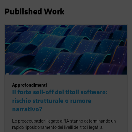
Spain
Published Work
Sweden
Switzerland
Taiwan - 台灣
UK
United States (US Citizens)
US (Non-US Citizens/NRC)
Approfondimenti
Il forte sell-off dei titoli software:
rischio strutturale o rumore
narrativo?
Le preoccupazioni legate all’IA stanno determinando un
rapido riposizionamento dei livelli dei titoli legati al