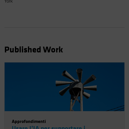
York
Spain
Sweden
Switzerland
Taiwan - 台灣
UK
Published Work
United States (US Citizens)
US (Non-US Citizens/NRC)
Approfondimenti
Usare L’IA per supportare i