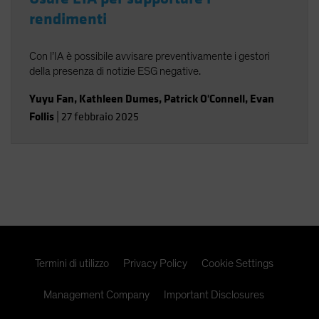
rendimenti
Con l’IA è possibile avvisare preventivamente i gestori
della presenza di notizie ESG negative.
Yuyu Fan
,
Kathleen Dumes
,
Patrick O'Connell
,
Evan
Follis
|
27 febbraio 2025
Termini di utilizzo
Privacy Policy
Cookie Settings
Management Company
Important Disclosures