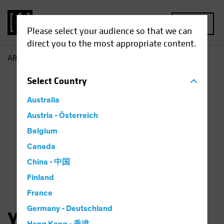
MENU
Please select your audience so that we can
direct you to the most appropriate content.
AB
Yuyu Fan
Select
Country
Australia
Austria - Österreich
Belgium
Canada
China - 中国
Finland
France
Germany - Deutschland
Yuyu Fan