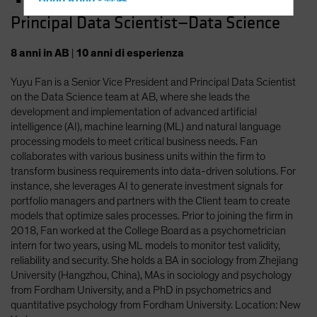
Hong Kong - 香港
Principal Data Scientist—Data Science
Hungary
Iceland
8
anni
in AB
|
10
anni
di esperienza
Italy - Italia
Yuyu Fan is a Senior Vice President and Principal Data Scientist
Japan - 日本
on the Data Science team at AB, where she leads the
Latin America
development and implementation of advanced artificial
intelligence (AI), machine learning (ML) and natural language
Luxembourg and Other EMEA
processing models to meet critical business needs. Fan
Netherlands
collaborates with various business units within the firm to
transform business requirements into data-driven solutions. For
New Zealand
instance, she leverages AI to generate investment signals for
Norway
portfolio managers and partners with the Client team to create
models that optimize sales processes. Prior to joining the firm in
Other Asia-Pacific
2018, Fan worked at the College Board as a psychometrician
Poland
intern for two years, using ML models to monitor test validity,
reliability and security. She holds a BA in sociology from Zhejiang
Portugal
University (Hangzhou, China), MAs in sociology and psychology
Singapore
from Fordham University, and a PhD in psychometrics and
quantitative psychology from Fordham University. Location: New
South Korea - 대한민국