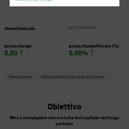
Hong Kong - 香港
Hungary
Iceland
Italy - Italia
shareClasss.isin
(
Al
10/08/2026
)
Japan - 日本
Latin America
prices.change
prices.changePercent
(%)
0,00
0,00%
Luxembourg and Other EMEA
Netherlands
New Zealand
Panoramica
Informazioni principali sul fondo
Quotazi
Norway
Other Asia-Pacific
Poland
Obiettivo
Portugal
Singapore
Mira a conseguire una crescita del capitale nel lungo
periodo:
South Korea - 대한민국