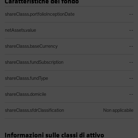
Caratteristiche del fondo
Tabella dati portafoglio
shareClasss.portfolioInceptionDate
--
netAssets.value
--
shareClasss.baseCurrency
--
shareClasss.fundSubscription
--
shareClasss.fundType
--
shareClasss.domicile
--
shareClasss.sfdrClassification
Non applicabile
Informazioni sulle classi di attivo