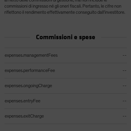
al netto delle commissioni di gestione, ma non include le
commissioni di ingresso né gli oneri fiscali. Pertanto, le cifre non
riflettono il rendimento effettivamente conseguito dall’investitore.
Commissioni e spese
Tabella costi di vendita attuali
expenses.managementFees
--
expenses.performanceFee
--
expenses.ongoingCharge
--
expenses.entryFee
--
expenses.exitCharge
--