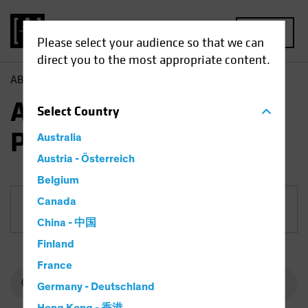
MENU
Please select your audience so that we can
direct you to the most appropriate content.
AB
Fondi
Azionari | AB European Growth Portfolio
AB European Growth
Select
Country
Portfolio
Australia
Austria - Österreich
Belgium
Canada
Classe di azioni
China - 中国
Finland
France
Germany - Deutschland