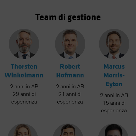
Team di gestione
Thorsten
Robert
Marcus
Winkelmann
Hofmann
Morris-
Eyton
2
anni
in AB
2
anni
in AB
29
anni
di
21
anni
di
2
anni
in AB
esperienza
esperienza
15
anni
di
esperienza