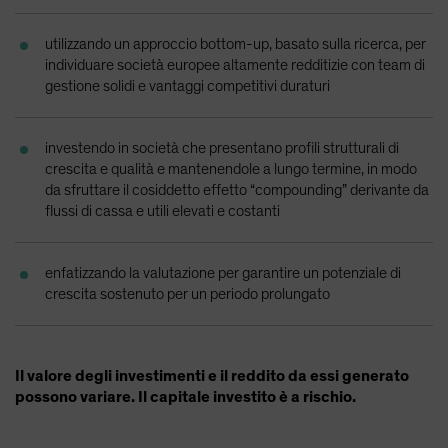
Spain
utilizzando un approccio bottom-up, basato sulla ricerca, per
Sweden
individuare società europee altamente redditizie con team di
Switzerland
gestione solidi e vantaggi competitivi duraturi
Taiwan - 台灣
UK
investendo in società che presentano profili strutturali di
crescita e qualità e mantenendole a lungo termine, in modo
United States (US Citizens)
da sfruttare il cosiddetto effetto “compounding” derivante da
US (Non-US Citizens/NRC)
flussi di cassa e utili elevati e costanti
enfatizzando la valutazione per garantire un potenziale di
crescita sostenuto per un periodo prolungato
Il valore degli investimenti e il reddito da essi generato
possono variare. Il capitale investito è a rischio.