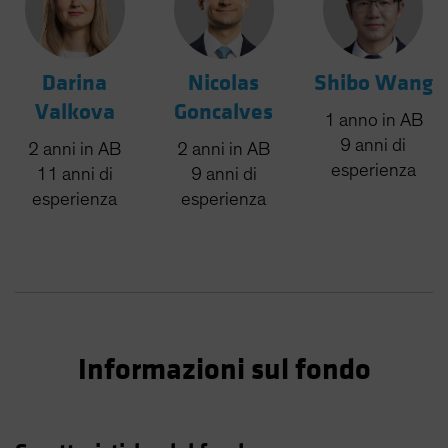
Darina
Nicolas
Shibo Wang
Valkova
Goncalves
1
anno
in AB
9
anni
di
2
anni
in AB
2
anni
in AB
esperienza
11
anni
di
9
anni
di
esperienza
esperienza
Informazioni sul fondo