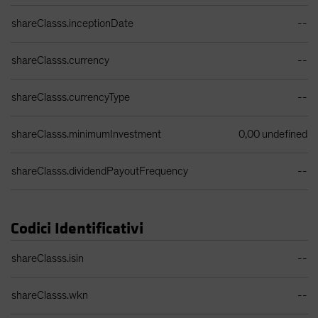
Tabella dati classe di azioni
shareClasss.inceptionDate
--
shareClasss.currency
--
shareClasss.currencyType
--
shareClasss.minimumInvestment
0,00 undefined
shareClasss.dividendPayoutFrequency
--
Codici Identificativi
Tabella identificatori
shareClasss.isin
--
shareClasss.wkn
--