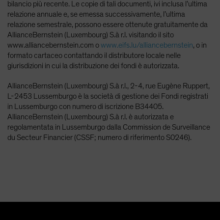
bilancio più recente. Le copie di tali documenti, ivi inclusa l’ultima
relazione annuale e, se emessa successivamente, l’ultima
relazione semestrale, possono essere ottenute gratuitamente da
AllianceBernstein (Luxembourg) S.à r.l. visitando il sito
www.alliancebernstein.com o
www.eifs.lu/alliancebernstein
, o in
formato cartaceo contattando il distributore locale nelle
giurisdizioni in cui la distribuzione dei fondi è autorizzata.
AllianceBernstein (Luxembourg) S.à r.l., 2-4, rue Eugène Ruppert,
L-2453 Lussemburgo è la società di gestione dei Fondi registrati
in Lussemburgo con numero di iscrizione B34405.
AllianceBernstein (Luxembourg) S.à r.l. è autorizzata e
regolamentata in Lussemburgo dalla Commission de Surveillance
du Secteur Financier (CSSF; numero di riferimento S0246).