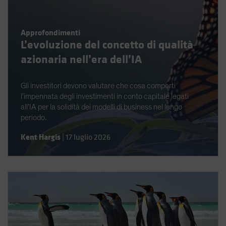
Spain
Sweden
Approfondimenti
Switzerland
L’evoluzione del concetto di qualità
Taiwan - 台灣
azionaria nell’era dell’IA
UK
Gli investitori devono valutare che cosa comporti
United States (US Citizens)
l’impennata degli investimenti in conto capitale legati
US (Non-US Citizens/NRC)
all’IA per la solidità dei modelli di business nel lungo
periodo.
Kent Hargis
|
17 luglio 2026