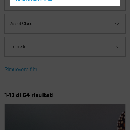
Hong Kong - 香港
Innovazione tecnologica
Hungary
Iceland
Asset Class
Italy - Italia
Japan - 日本
Latin America
Formato
Luxembourg and Other EMEA
Netherlands
Rimuovere filtri
New Zealand
Norway
Other Asia-Pacific
1
-13
di
64
risultati
Poland
Portugal
Singapore
South Korea - 대한민국