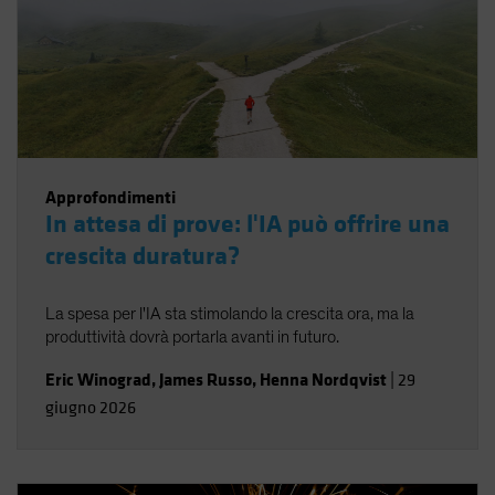
Approfondimenti
In attesa di prove: l'IA può offrire una
crescita duratura?
La spesa per l'IA sta stimolando la crescita ora, ma la
produttività dovrà portarla avanti in futuro.
Eric Winograd
,
James Russo
,
Henna Nordqvist
|
29
giugno 2026