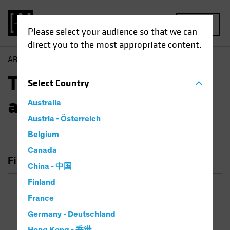
MENU
Please select your audience so that we can
direct you to the most appropriate content.
AB
Tutti gli approfondimenti
Tutti gli
Select
Country
approfondimenti
Australia
Austria - Österreich
Belgium
Canada
Filtro di ricerca
China - 中国
Finland
Categoria
France
Germany - Deutschland
Temi