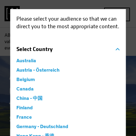
MENU
Please select your audience so that we can
direct you to the most appropriate content.
AB
Tutti gli approfondimenti
Approfondimenti
Cercare
valore in tempi volatili: strategie per un panorama in
evoluzione
Select
Country
Australia
Austria - Österreich
Azionari
Blog
Belgium
Cercare valore in
Canada
China - 中国
tempi volatili:
Finland
strategie per un
France
panorama in
Germany - Deutschland