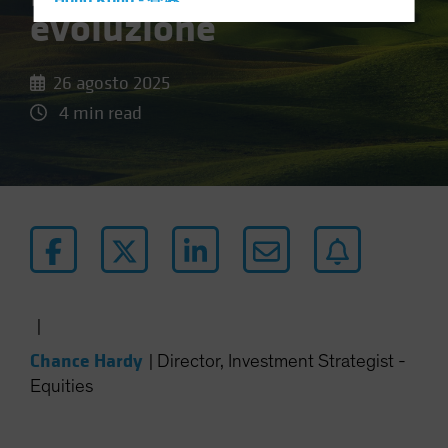
Hong Kong - 香港
evoluzione
Hungary
Iceland
26 agosto 2025
Italy - Italia
4 min read
Japan - 日本
Latin America
Luxembourg and Other EMEA
Netherlands
New Zealand
Norway
Other Asia-Pacific
|
Poland
Chance Hardy
|
Director, Investment Strategist -
Portugal
Equities
Singapore
South Korea - 대한민국