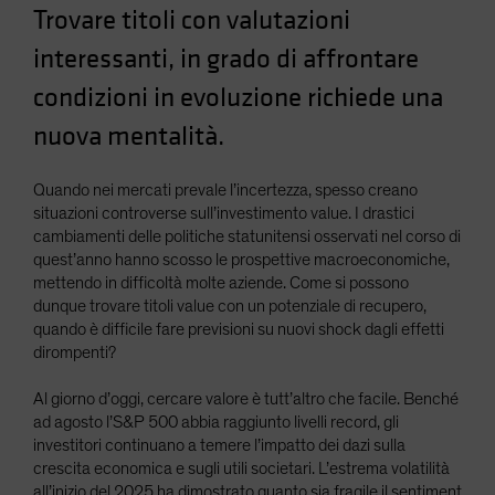
Trovare titoli con valutazioni
Spain
interessanti, in grado di affrontare
Sweden
Switzerland
condizioni in evoluzione richiede una
Taiwan - 台灣
nuova mentalità.
UK
Quando nei mercati prevale l’incertezza, spesso creano
United States (US Citizens)
situazioni controverse sull’investimento value. I drastici
US (Non-US Citizens/NRC)
cambiamenti delle politiche statunitensi osservati nel corso di
quest’anno hanno scosso le prospettive macroeconomiche,
mettendo in difficoltà molte aziende. Come si possono
dunque trovare titoli value con un potenziale di recupero,
quando è difficile fare previsioni su nuovi shock dagli effetti
dirompenti?
Al giorno d’oggi, cercare valore è tutt’altro che facile. Benché
ad agosto l’S&P 500 abbia raggiunto livelli record, gli
investitori continuano a temere l’impatto dei dazi sulla
crescita economica e sugli utili societari. L’estrema volatilità
all’inizio del 2025 ha dimostrato quanto sia fragile il sentiment