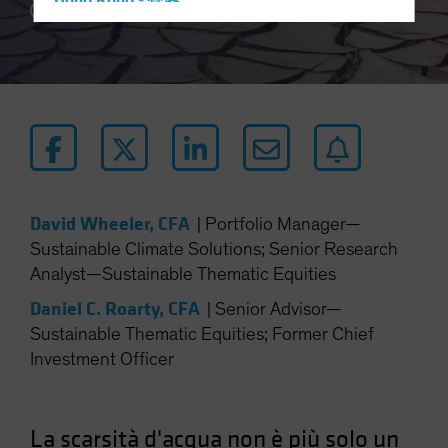
Hong Kong - 香港
5 min read
Hungary
Iceland
Italy - Italia
Japan - 日本
Latin America
Luxembourg and Other EMEA
Netherlands
David Wheeler, CFA
|
Portfolio Manager—
Sustainable Climate Solutions; Senior Research
New Zealand
Analyst—Sustainable Thematic Equities
Norway
Daniel C. Roarty, CFA
|
Senior Advisor—
Other Asia-Pacific
Sustainable Thematic Equities; Former Chief
Poland
Investment Officer
Portugal
Singapore
La scarsità d'acqua non è più solo un
South Korea - 대한민국