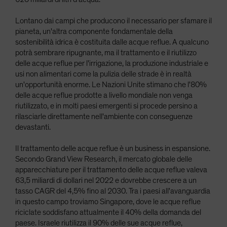
Lontano dai campi che producono il necessario per sfamare il
pianeta, un'altra componente fondamentale della
sostenibilità idrica è costituita dalle acque reflue. A qualcuno
potrà sembrare ripugnante, ma il trattamento e il riutilizzo
delle acque reflue per l'irrigazione, la produzione industriale e
usi non alimentari come la pulizia delle strade è in realtà
un'opportunità enorme. Le Nazioni Unite stimano che l'80%
delle acque reflue prodotte a livello mondiale non venga
riutilizzato, e in molti paesi emergenti si procede persino a
rilasciarle direttamente nell'ambiente con conseguenze
devastanti.
Il trattamento delle acque reflue è un business in espansione.
Secondo Grand View Research, il mercato globale delle
apparecchiature per il trattamento delle acque reflue valeva
63,5 miliardi di dollari nel 2022 e dovrebbe crescere a un
tasso CAGR del 4,5% fino al 2030. Tra i paesi all'avanguardia
in questo campo troviamo Singapore, dove le acque reflue
riciclate soddisfano attualmente il 40% della domanda del
paese. Israele riutilizza il 90% delle sue acque reflue,