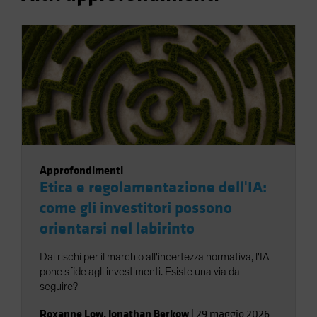
Approfondimenti
Etica e regolamentazione dell'IA:
come gli investitori possono
orientarsi nel labirinto
Dai rischi per il marchio all'incertezza normativa, l'IA
pone sfide agli investimenti. Esiste una via da
seguire?
Roxanne Low
,
Jonathan Berkow
|
29 maggio 2026