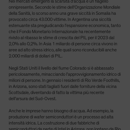
Nei mercati emergenti la scarsità d'acqua è un flagello
onnipresente. Secondo le stime dell'Organizzazione Mondiale
della Sanità, lo scorso anno una grave siccità in Somalia ha
provocato circa 43.000 vittime. In Argentina una siccità
estenuante sta pregiudicando l'espansione economica, tanto
che il Fondo Monetario Internazionale ha recentemente
rivisto al ribasso le stime di crescita del PIL per il 2023 dal
2,0% allo 0,2%. In Asia 1 miliardo di persone circa vivono in
aree ad alto stress idrico, alle quali sono riconducibili anche
2.000 miliardi di dollari di PIL.
Negli Stati Uniti il livello del fiume Colorado si è abbassato
pericolosamente, minacciando l'approvvigionamento idrico di
milioni di persone. In gennaio i residenti di Rio Verde Foothills,
in Arizona, sono stati tagliati fuori dalle forniture della vicina
Scottsdale, diventando di fatto la vittima più recente
dell'arsura del Sud-Ovest.
Anche le imprese hanno bisogno di acqua. Ad esempio, la
produzione di wafer semiconduttori è un processo ad alta
intensità idrica. La costruzione di due fabbriche di
semiconduttori da parte di Intel in Arizona, non lontano da Rio