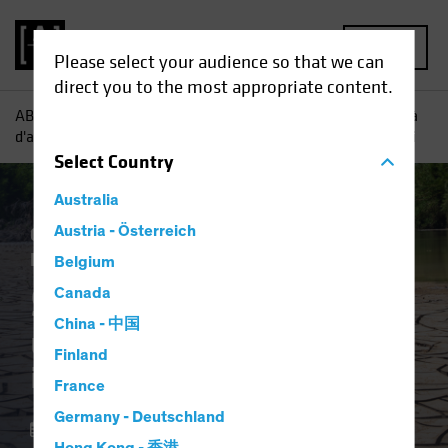
MENU
Please select your audience so that we can
direct you to the most appropriate content.
AB
Tutti gli approfondimenti
Approfondimenti
Scarsità
d'acqua: una piaga da affrontare con investimenti sostenibili
Select
Country
Australia
Cambiamento climatico
Austria - Österreich
Investimento
Responsabile
Azionari
Blog
Belgium
Scarsità d'acqua
Canada
China - 中国
una piaga da affrontare con
Finland
investimenti sostenibili
France
Germany - Deutschland
18 aprile 2023