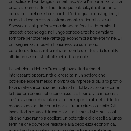
consolidare il vantaggio competitivo. Vista l'importanza critica
di servizi come la fornitura di acqua potabile, il trattamento
delle acque reflue e la disponibilità di acqua per usi agricoli, i
prodotti devono essere estremamente affidabili e sicuri.
Spesso i clienti preferiscono rimanere fedeli a determinati
prodotti e tecnologie nel lungo periodo anziché cambiare
fornitore per ottenere vantaggi economici a breve termine. Di
conseguenza, i modelli di business più solidi sono
caratterizzati da strette relazioni con la clientela, dalle utility
alle imprese industriali alle aziende agricole.
Le soluzioni idriche offrono agli investitori azionari
interessanti opportunità di crescita in un settore che
potrebbe essere messo in ombra da imprese di più alto profilo
focalizzate sui cambiamenti climatici. Tuttavia, proprio come
le tubature domestiche sono essenziali per la vita moderna,
così le aziende che aiutano a tenere aperti i rubinetti di tutto il
mondo sono fondamentali per un futuro più sostenibile. Gli
investitori in grado di trovare fornitori innovativi di soluzioni
idriche riusciranno a cogliere un potenziale di crescita a lungo
termine che dovrebbe resistere alla debolezza economica,
affrontando al contempo un problema fondamentale per