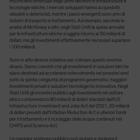
insufficienti effettuati negli ultimi decenni in infrastrutture e
tecnologie idriche. I mercati sviluppati hanno acquedotti
obsoleti e deteriorati, mentre i paesi emergenti sono privi di
sistemi di trasporto e trattamento. Ad esempio, secondo le
analisi di McKinsey e altri, negli Stati Uniti la spesa annuale
per le infrastrutture idriche si aggira intorno ai 50 miliardi di
dollari, ma gli investimenti effettivamente necessari superano
i 100 miliardi.
Sono in atto diverse iniziative per colmare questo enorme
divario. Siamo convinti che gli investimenti in soluzioni idriche
siano destinati ad accelerare notevolmente nei prossimi anni
sotto la spinta congiunta di programmi governativi, maggiori
investimenti privati e soluzioni tecnologiche innovative. Negli
Stati Uniti gli incentivi pubblici agli investimenti nel settore
idrico comprendono 80 miliardi di dollari stanziati dall'US
Infrastructure Investment and Jobs Act del 2021, 20 miliardi
di dollari previsti dall'Inflation Reduction Act e ulteriori fondi
per il trattamento e il riciclaggio delle acque contenuti nel
CHIPS and Science Act.
Un maggior sostegno pubblico può aiutare a risolvere il