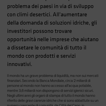
Spain
problema dei paesi in via di sviluppo
Sweden
con climi desertici. All'aumentare
Switzerland
della domanda di soluzioni idriche, gli
Taiwan - 台灣
investitori possono trovare
UK
opportunità nelle imprese che aiutano
United States (US Citizens)
a dissetare le comunità di tutto il
US (Non-US Citizens/NRC)
mondo con prodotti e servizi
innovativi.
Il mondo ha un grave problema di liquidità, ma non sui mercati
finanziari. Secondo la Banca Mondiale, circa 2 miliardi di
persone al mondo non hanno accesso all'acqua potabile,
mentre 3,6 miliardi non dispongono di servizi igienici sicuri.
Negli ultimi anni gli organi di stampa di tutto il mondo hanno
riferito delle gravi carenze idriche che si sono abbattute su un
numero crescente di comunità, da Città del Capo, in