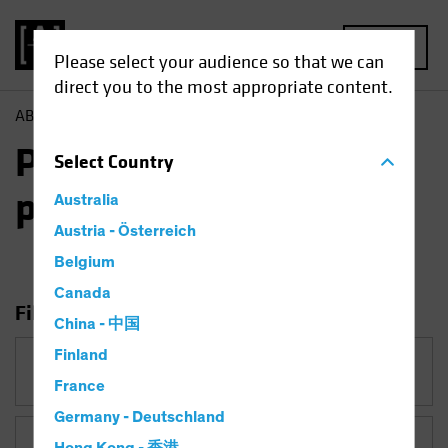
MENU
Please select your audience so that we can
direct you to the most appropriate content.
AB
Tutti gli approfondimenti
Prospettive di portafoglio
Prospettive di
Select
Country
portafoglio
Australia
Austria - Österreich
Belgium
Canada
Filtro di ricerca
China - 中国
Finland
Categoria
Prospettive di portafoglio
France
Germany - Deutschland