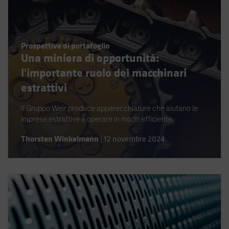
Spain
Sweden
Switzerland
Prospettive di portafoglio
Una miniera di opportunità:
Taiwan - 台灣
l'importante ruolo dei macchinari
UK
estrattivi
United States (US Citizens)
US (Non-US Citizens/NRC)
Il Gruppo Weir produce apparecchiature che aiutano le
imprese estrattive a operare in modo efficiente.
Thorsten Winkelmann
|
12 novembre 2024