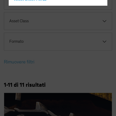
Hong Kong - 香港
Temi
Hungary
Iceland
Asset Class
Italy - Italia
Japan - 日本
Latin America
Formato
Luxembourg and Other EMEA
Netherlands
Rimuovere filtri
New Zealand
Norway
Other Asia-Pacific
1
-11
di
11
risultati
Poland
Portugal
Singapore
South Korea - 대한민국