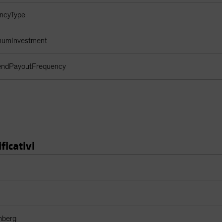
encyType
imumInvestment
dendPayoutFrequency
ficativi
ori
mberg