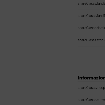
shareClasss.fundS
shareClasss.fund
shareClasss.domic
shareClasss.sfdrCl
Informazioni
Tabella dati classe
shareClasss.ince
shareClasss.curr