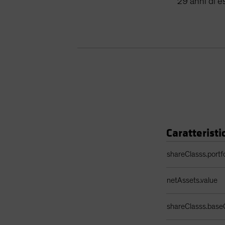
29
anni
di e
Caratteristi
Tabella dati portaf
shareClasss.portf
netAssets.value
shareClasss.base