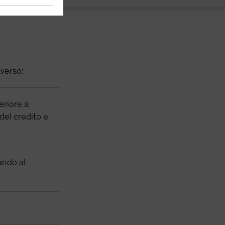
averso:
eriore a
 del credito e
tando al