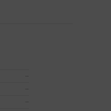
--
--
--