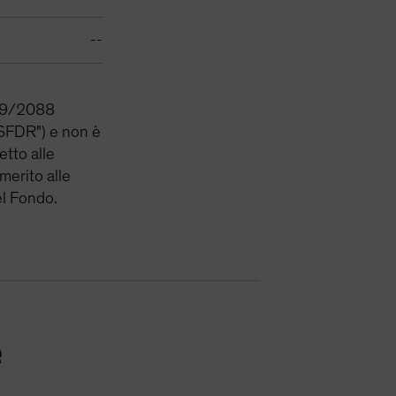
--
2019/2088
 ("SFDR") e non è
etto alle
 merito alle
el Fondo.
e