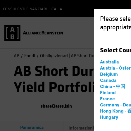
CONSULENTI FINANZIARI - ITALIA
Please sele
appropriate
Select
Cou
AB
Fondi
Obbligazionari | AB Short Duration High Yield P
Australia
AB Short Duration
Austria - Öste
Belgium
Canada
Yield Portfolio
China - 中国
Finland
France
Germany - Deu
shareClasss.isin
(
Al
07
Hong Kong -
Hungary
Panoramica
Informazioni principali sul fond