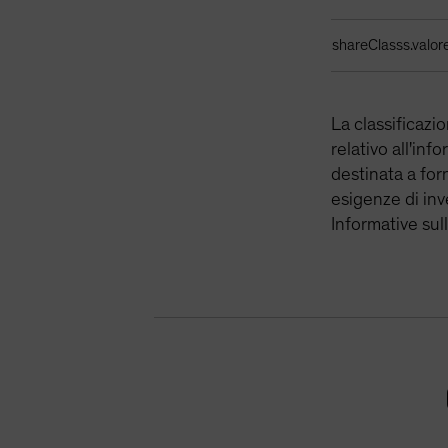
shareClasss.valor
La classificazi
relativo all'inf
destinata a for
esigenze di inve
Informative sul