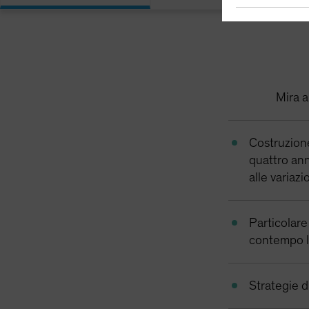
Mira a
Costruzione
quattro ann
alle variazi
Particolare
contempo le
Strategie d