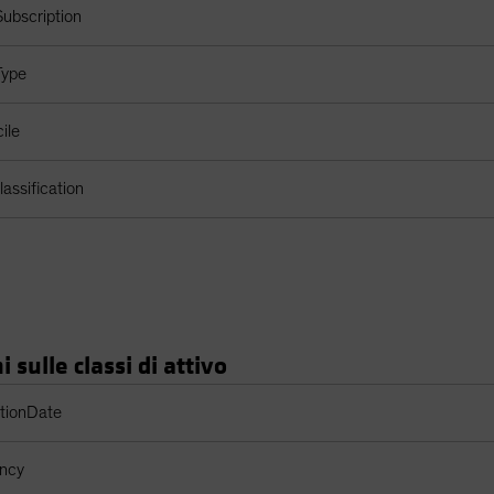
ubscription
Type
ile
assification
 sulle classi di attivo
 di azioni
ptionDate
ency