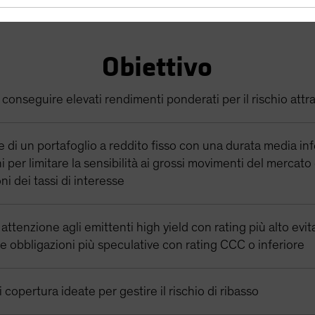
Obiettivo
 conseguire elevati rendimenti ponderati per il rischio attr
 di un portafoglio a reddito fisso con una durata media inf
i per limitare la sensibilità ai grossi movimenti del mercato
oni dei tassi di interesse
 attenzione agli emittenti high yield con rating più alto evi
 obbligazioni più speculative con rating CCC o inferiore
i copertura ideate per gestire il rischio di ribasso