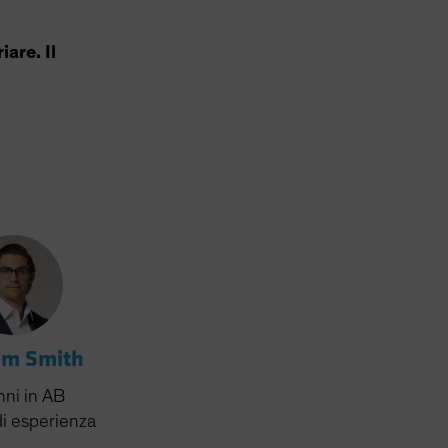
iare. Il
am Smith
nni
in AB
di esperienza