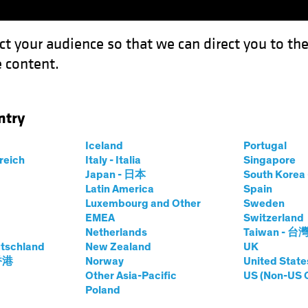
ct your audience so that we can direct you to th
 content.
Fondi
Competenze
Focus Investimenti
Inve
ntry
ortfolio
Iceland
Portugal
 High
rreich
Italy - Italia
Singapore
Japan - 日本
South Kore
Classe di azioni
Latin America
Spain
Luxembourg and Other
Sweden
EMEA
Switzerland
Netherlands
Taiwan - 台
tschland
New Zealand
UK
prices.change
prices.change
/08/2026
)
 香港
Norway
United State
0,00
0,0
Other Asia-Pacific
US (Non-US 
Poland
o
Quotazione & performance
Partecipazioni