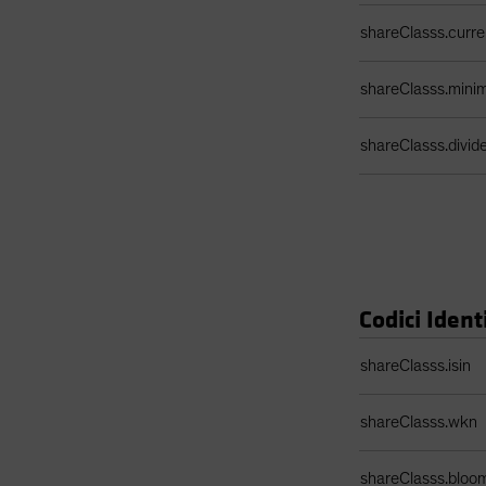
shareClasss.curr
shareClasss.min
shareClasss.divi
Codici Identi
Tabella identificat
shareClasss.isin
shareClasss.wkn
shareClasss.bloo