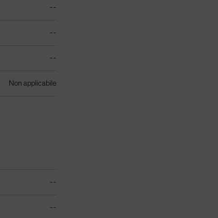
--
--
--
Non applicabile
--
--