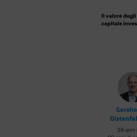
Il valore degl
capitale inves
Gersho
Distenfe
28
anni