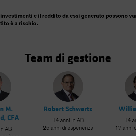
i investimenti e il reddito da essi generato possono var
tito è a rischio.
Team di gestione
n M.
Robert Schwartz
Willi
ld, CFA
14
anni
in AB
14
a
25
anni
di esperienza
17
anni
in AB