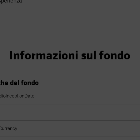
sperienza
Informazioni sul fondo
che del fondo
oglio
olioInceptionDate
Currency