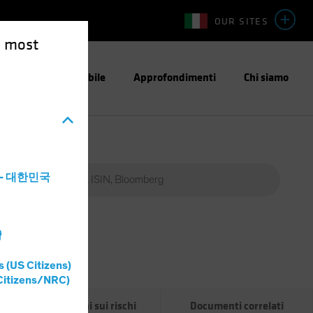
OUR SITES
e most
stimento Responsabile
Approfondimenti
Chi siamo
a - 대한민국
灣
Percent
(%)
s (US Citizens)
0%
Citizens/NRC)
Informazioni sui rischi
Documenti correlati