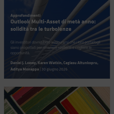
Spain
Sweden
Approfondimenti
Outlook Multi-Asset di metà anno:
Switzerland
solidità tra le turbolenze
Taiwan - 台灣
UK
Gli investitori dovrebbero assicurarsi che i loro portafogli
United States (US Citizens)
siano progettati per rimanere resilienti e cogliere le
US (Non-US Citizens/NRC)
opportunità.
Daniel J. Loewy
,
Karen Watkin
,
Caglasu Altunkopru
,
Aditya Monappa
|
30 giugno 2026