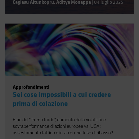
Caglasu Altunkopru
,
Aditya Monappa
|
04 luglio 2025
Approfondimenti
Sei cose impossibili a cui credere
prima di colazione
Fine del "Trump trade", aumento della volatilità e
sovraperformance di azioni europee vs. USA:
assestamento tattico o inizio di una fase di ribasso?