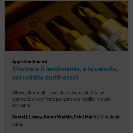
Approfondimenti
Sfruttare il rendimento, e la crescita,
nel reddito multi-asset
Gli investitori multi-asset dovrebbero adottare un
approccio diversificato per generare reddito in modo
efficiente.
Daniel J. Loewy
,
Karen Watkin
,
Fahd Malik
|
10 febbraio
2026