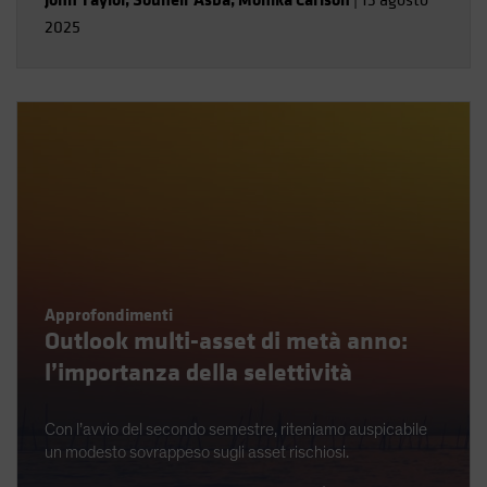
|
13 agosto
2025
Approfondimenti
Outlook multi-asset di metà anno:
l’importanza della selettività
Con l’avvio del secondo semestre, riteniamo auspicabile
un modesto sovrappeso sugli asset rischiosi.