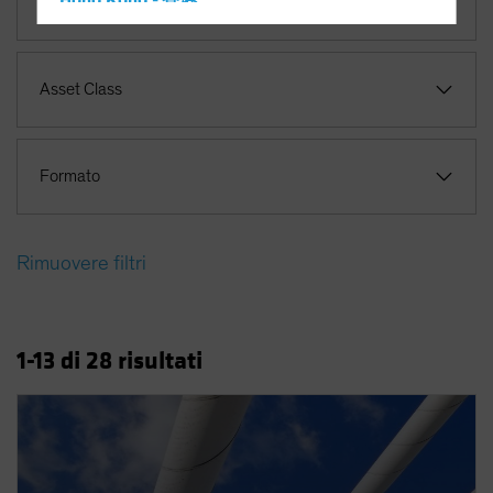
Hong Kong - 香港
Asset Allocation
Hungary
Iceland
Asset Class
Italy - Italia
Japan - 日本
Latin America
Formato
Luxembourg and Other EMEA
Netherlands
Rimuovere filtri
New Zealand
Norway
Other Asia-Pacific
1
-13
di
28
risultati
Poland
Portugal
Singapore
South Korea - 대한민국