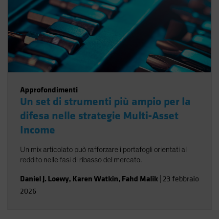
Approfondimenti
Un set di strumenti più ampio per la
difesa nelle strategie Multi-Asset
Income
Un mix articolato può rafforzare i portafogli orientati al
reddito nelle fasi di ribasso del mercato.
Daniel J. Loewy
,
Karen Watkin
,
Fahd Malik
|
23 febbraio
2026