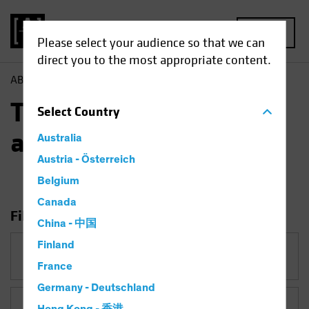
MENU
Please select your audience so that we can
direct you to the most appropriate content.
AB
Tutti gli approfondimenti
Tutti gli
Select
Country
approfondimenti
Australia
Austria - Österreich
Belgium
Canada
Filtro di ricerca
China - 中国
Finland
Categoria
France
Germany - Deutschland
Temi