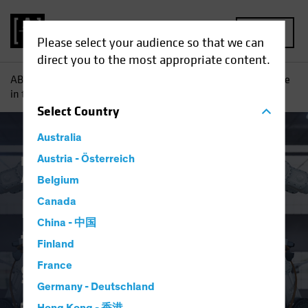
MENU
Please select your audience so that we can
direct you to the most appropriate content.
AB
Tutti gli approfondimenti
Approfondimenti
Investire
in titoli tecnologici dopo il grande crollo
Select
Country
Australia
Innovazione tecnologica
Austria - Österreich
Volatility
Azionari
Blog
Belgium
Investire in titoli
Canada
China - 中国
tecnologici dopo il
Finland
grande crollo
France
Germany - Deutschland
28 ottobre 2022