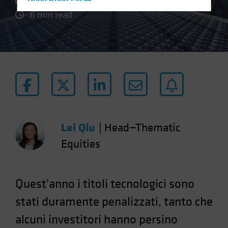
Hong Kong - 香港
6 min read
Hungary
Iceland
Italy - Italia
Japan - 日本
Latin America
Luxembourg and Other EMEA
Netherlands
Lei Qiu
|
Head—Thematic
New Zealand
Equities
Norway
Other Asia-Pacific
Poland
Quest'anno i titoli tecnologici sono
Portugal
stati duramente penalizzati, tanto che
Singapore
alcuni investitori hanno persino
South Korea - 대한민국