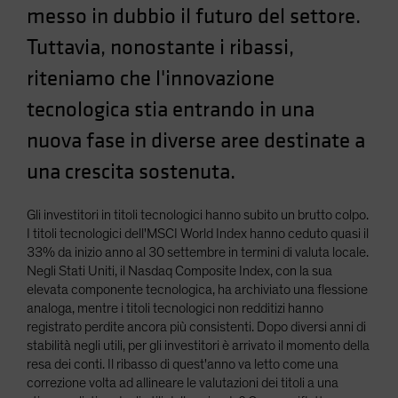
messo in dubbio il futuro del settore.
Spain
Tuttavia, nonostante i ribassi,
Sweden
Switzerland
riteniamo che l'innovazione
Taiwan - 台灣
tecnologica stia entrando in una
UK
nuova fase in diverse aree destinate a
United States (US Citizens)
una crescita sostenuta.
US (Non-US Citizens/NRC)
Gli investitori in titoli tecnologici hanno subito un brutto colpo.
I titoli tecnologici dell'MSCI World Index hanno ceduto quasi il
33% da inizio anno al 30 settembre in termini di valuta locale.
Negli Stati Uniti, il Nasdaq Composite Index, con la sua
elevata componente tecnologica, ha archiviato una flessione
analoga, mentre i titoli tecnologici non redditizi hanno
registrato perdite ancora più consistenti. Dopo diversi anni di
stabilità negli utili, per gli investitori è arrivato il momento della
resa dei conti. Il ribasso di quest'anno va letto come una
correzione volta ad allineare le valutazioni dei titoli a una