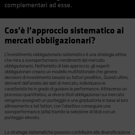
complementari ad esse.
Spain
Sweden
Switzerland
Cos’è l’approccio sistematico ai
Taiwan - 台灣
mercati obbligazionari?
UK
United States (US Citizens)
L’investimento obbligazionario sistematico è una strategia attiva
che mira a sovraperformare i rendimenti del mercato
US (Non-US Citizens/NRC)
obbligazionario. Nell’ambito di tale approccio, gli esperti
obbligazionari creano un modello multifattoriale che genera
decisioni di investimento basate su fattori predittivi., Questi ultimi,
derivanti dall’analisi dei dati di mercato, individuano le
caratteristiche in grado di guidare la performance. Attraverso un
processo quantitativo, ai diversi titoli obbligazionari sul mercato
vengono assegnati un punteggio e una graduatoria in base al loro
allineamento a tali fattori, con l’obiettivo conseguire una
sovraperformance (alfa) tramite la selezione di titoli con un
punteggio elevato.
Le strategie sistematiche possono contribuire alla diversificazione