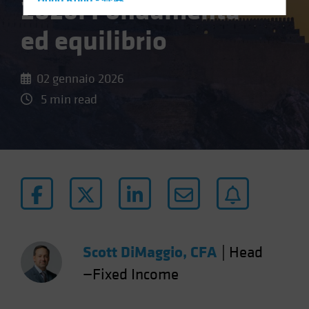
2026: Fondamenta
Hong Kong - 香港
Hungary
ed equilibrio
Iceland
Italy - Italia
02 gennaio 2026
Japan - 日本
5 min read
Latin America
Luxembourg and Other EMEA
Netherlands
New Zealand
Norway
Other Asia-Pacific
Poland
Scott DiMaggio, CFA
|
Head
Portugal
—Fixed Income
Singapore
South Korea - 대한민국