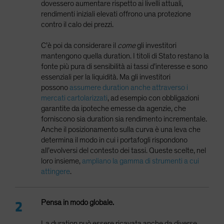
dovessero aumentare rispetto ai livelli attuali,
rendimenti iniziali elevati offrono una protezione
contro il calo dei prezzi.
C’è poi da considerare il
come
gli investitori
mantengono quella duration. I titoli di Stato restano la
fonte più pura di sensibilità ai tassi d’interesse e sono
essenziali per la liquidità. Ma gli investitori
possono
assumere duration anche attraverso i
mercati cartolarizzati
, ad esempio con obbligazioni
garantite da ipoteche emesse da agenzie, che
forniscono sia duration sia rendimento incrementale.
Anche il posizionamento sulla curva è una leva che
determina il modo in cui i portafogli rispondono
all’evolversi del contesto dei tassi. Queste scelte, nel
loro insieme,
ampliano la gamma di strumenti a cui
attingere
.
Pensa in modo globale.
La duration può essere ricavata anche da diverse