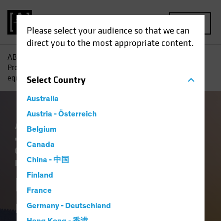
MENU
Please select your audience so that we can
direct you to the most appropriate content.
AB
Tutti gli approfondimenti
Approfondimenti
Prospettive del reddito fisso per il 2026: Fondamenta ed
equilibrio
Select
Country
Australia
Austria - Österreich
Artificial Intelligence (AI)
Cina
Economia
Belgium
Falling Rates
Innovazione tecnologica
Canada
Outlook
Politiche e regolamentazione
China - 中国
Reddito
Volatility
Obbligazionari
Blog
Finland
Prospettive del
France
reddito fisso per il
Germany - Deutschland