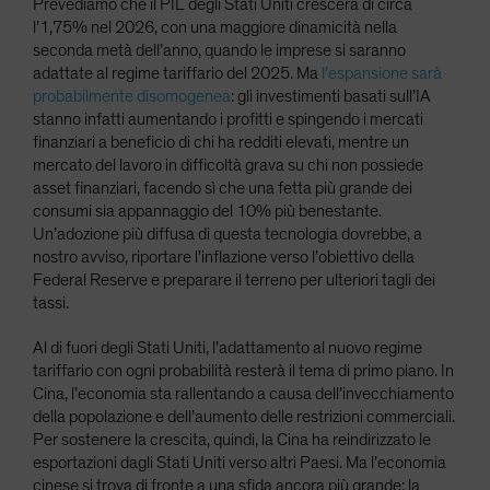
Prevediamo che il PIL degli Stati Uniti crescerà di circa
l’1,75% nel 2026, con una maggiore dinamicità nella
seconda metà dell’anno, quando le imprese si saranno
adattate al regime tariffario del 2025. Ma
l’espansione sarà
probabilmente disomogenea
: gli investimenti basati sull’IA
stanno infatti aumentando i profitti e spingendo i mercati
finanziari a beneficio di chi ha redditi elevati, mentre un
mercato del lavoro in difficoltà grava su chi non possiede
asset finanziari, facendo sì che una fetta più grande dei
consumi sia appannaggio del 10% più benestante.
Un’adozione più diffusa di questa tecnologia dovrebbe, a
nostro avviso, riportare l’inflazione verso l’obiettivo della
Federal Reserve e preparare il terreno per ulteriori tagli dei
tassi.
Al di fuori degli Stati Uniti, l’adattamento al nuovo regime
tariffario con ogni probabilità resterà il tema di primo piano. In
Cina, l’economia sta rallentando a causa dell’invecchiamento
della popolazione e dell’aumento delle restrizioni commerciali.
Per sostenere la crescita, quindi, la Cina ha reindirizzato le
esportazioni dagli Stati Uniti verso altri Paesi. Ma l’economia
cinese si trova di fronte a una sfida ancora più grande: la