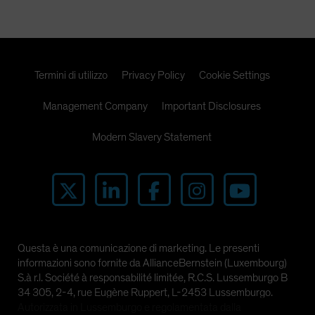
Termini di utilizzo
Privacy Policy
Cookie Settings
Management Company
Important Disclosures
Modern Slavery Statement
Questa è una comunicazione di marketing. Le presenti
informazioni sono fornite da AllianceBernstein (Luxembourg)
S.à r.l. Société à responsabilité limitée, R.C.S. Lussemburgo B
34 305, 2-4, rue Eugène Ruppert, L-2453 Lussemburgo.
Autorizzata in Lussemburgo e regolamentata dalla