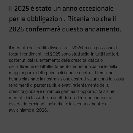
Spain
Il 2025 è stato un anno eccezionale
Sweden
per le obbligazioni. Riteniamo che il
Switzerland
2026 confermerà questo andamento.
Taiwan - 台灣
UK
Il mercato del reddito fisso inizia il 2026 in una posizione di
United States (US Citizens)
forza. I rendimenti nel 2025 sono stati solidi in tutti i settori,
sostenuti dal rallentamento della crescita, dal calo
US (Non-US Citizens/NRC)
dell’inflazione e dall’allentamento monetario da parte della
maggior parte delle principali banche centrali. I temi che
hanno plasmato la nostra visione costruttiva un anno fa, ossia
rendimenti di partenza più elevati, rallentamento della
crescita globale e un’ampia gamma di opportunità sia nei
mercati dei tassi che in quelli del credito, continuano ad
essere determinanti nel definire lo scenario mentre ci
avviciniamo al 2026.