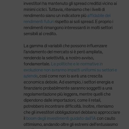
investitori ha mantenuto gli spread creditizi vicino ai
minimi ciclici. Tuttavia, riteniamo che i livelli di
rendimento siano un indicatore più
affidabile dei
rendimenti futuri
rispetto ai soli spread. E proprio i
rendimenti rimangono interessanti in molti settori
sensibili al credito.
La gamma di variabili che possono influenzare
l’andamento del mercato si è però ampliata,
rendendo la selettività, a nostro avviso,
fondamentale.
Le politiche e le normative in
evoluzione non avranno impatti uniformi su settori e
aziende
, così come non lo avrà una crescita
economica debole. Ad esempio, i settori energia e
finanziario probabilmente saranno soggetti a una
regolamentazione più leggera, mentre quelli che
dipendono dalle importazioni, come il retail,
potrebbero incontrare difficoltà. Inoltre, riteniamo
che gli investitori obbligazionari debbano approcciare
il
boom degli investimenti guidato dall’IA
con cauto
ottimismo, andando oltre gli estremi dell’entusiasmo