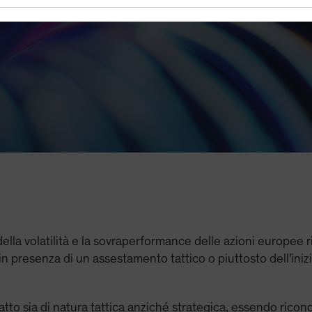
 di colazione
della volatilità e la sovraperformance delle azioni europee 
n presenza di un assestamento tattico o piuttosto dell'inizio
tto sia di natura tattica anziché strategica, essendo ricon