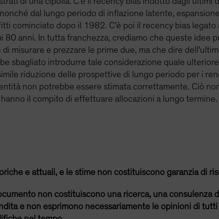
ati di una cipolla. C'è il recency bias indotto dagli ultimi du
nché dal lungo periodo di inflazione latente, espansione d
tti cominciato dopo il 1982. C'è poi il recency bias legato 
imi 80 anni. In tutta franchezza, crediamo che queste ide
 misurare e prezzare le prime due, ma che dire dell'ultima?
be sbagliato introdurre tale considerazione quale ulteriore
simile riduzione delle prospettive di lungo periodo per i re
a entità non potrebbe essere stimata correttamente. Ciò non 
hanno il compito di effettuare allocazioni a lungo termine.
riche e attuali, e le stime non costituiscono garanzia di risu
ocumento non costituiscono una ricerca, una consulenza d
dita e non esprimono necessariamente le opinioni di tutti i
ifiche nel tempo.