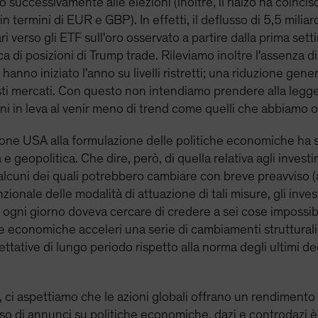
 successivamente alle elezioni (inoltre, il rialzo ha coincis
in termini di EUR e GBP). In effetti, il deflusso di 5,5 miliar
ollari verso gli ETF sull'oro osservato a partire dalla prima 
ca di posizioni di Trump trade. Rileviamo inoltre l'assenza 
 hanno iniziato l'anno su livelli ristretti; una riduzione gene
ti mercati. Con questo non intendiamo prendere alla legger
oni in leva al venir meno di trend come quelli che abbiamo 
ione USA alla formulazione delle politiche economiche ha 
 geopolitica. Che dire, però, di quella relativa agli investi
alcuni dei quali potrebbero cambiare con breve preavviso (ad 
ionale delle modalità di attuazione di tali misure, gli inves
e ogni giorno doveva cercare di credere a sei cose impossib
he economiche acceleri una serie di cambiamenti struttura
pettative di lungo periodo rispetto alla norma degli ultimi d
ico, ci aspettiamo che le azioni globali offrano un rendimen
lusso di annunci su politiche economiche, dazi e controdazi 