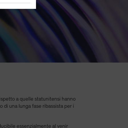
rispetto a quelle statunitensi hanno
 di una lunga fase ribassista per i
ducibile essenzialmente al venir