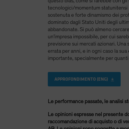
questo bias, come si farebbe con gli str
tecnologici/momentum statunitensi no
sostenuta e forte dinamismo dei profi
dominato dagli Stato Uniti degli ult
abbandonate. Si può almeno cercare di
un'impresa impossibile, per cui sareb
previsione sui mercati azionari. Una 
errata per anni, e in ogni caso la su
importante, specialmente per quanti 
APPROFONDIMENTO (ENG)
Le performance passate, le analisi sto
Le opinioni espresse nel presente d
raccomandazione di acquisto o di ven
AB. Le opinioni sono soggette a mod