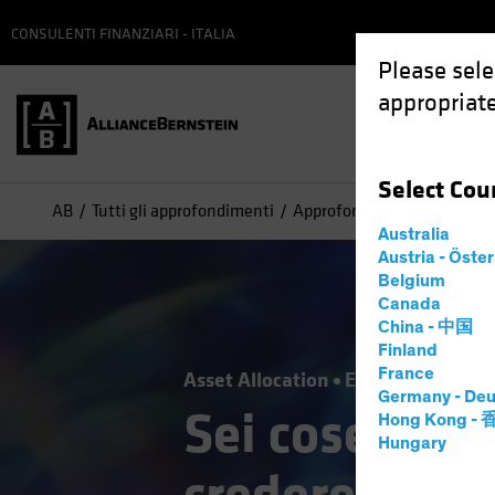
CONSULENTI FINANZIARI - ITALIA
Please sele
appropriate
Select
Cou
AB
Tutti gli approfondimenti
Approfondimenti
Sei cose
Australia
Austria - Öste
Belgium
Canada
China - 中国
Finland
France
Asset Allocation
Economia
Outl
Germany - Deu
Sei cose impo
Hong Kong -
Hungary