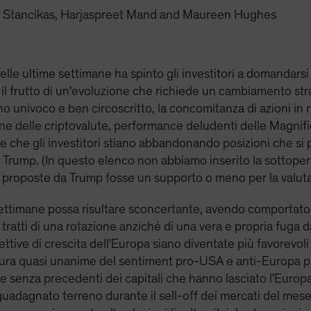
 Stancikas, Harjaspreet Mand and Maureen Hughes
elle ultime settimane ha spinto gli investitori a domandarsi 
 il frutto di un'evoluzione che richiede un cambiamento stra
 univoco e ben circoscritto, la concomitanza di azioni in r
one delle criptovalute, performance deludenti delle Magnifi
re che gli investitori stiano abbandonando posizioni che s
Trump. (In questo elenco non abbiamo inserito la sottope
he proposte da Trump fosse un supporto o meno per la valuta
 settimane possa risultare sconcertante, avendo comportat
i tratti di una rotazione anziché di una vera e propria fuga 
pettive di crescita dell'Europa siano diventate più favorevoli
natura quasi unanime del sentiment pro-USA e anti-Europa pr
 senza precedenti dei capitali che hanno lasciato l'Europa p
a guadagnato terreno durante il sell-off dei mercati del mes