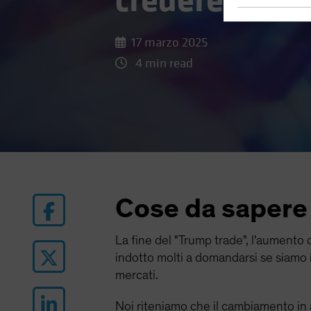
credere prima
17 marzo 2025
4 min read
Cose da sapere
La fine del "Trump trade", l'aumento 
indotto molti a domandarsi se siamo i
mercati.
Noi riteniamo che il cambiamento in a