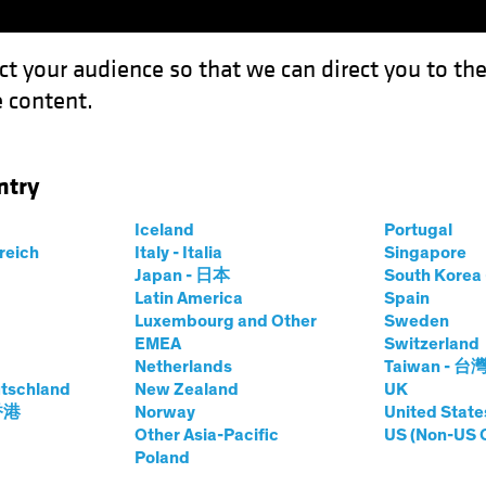
ct your audience so that we can direct you to th
 content.
Fondi
Competenze
Focus Investimenti
Inve
ntry
 impossibili a cui credere prima di colazione
Iceland
Portugal
rreich
Italy - Italia
Singapore
Japan - 日本
South Kore
Latin America
Spain
Luxembourg and Other
Sweden
EMEA
Switzerland
Netherlands
Taiwan - 台
ook
Volatility
Azionari
Multi-Asset
White Paper
tschland
New Zealand
UK
ssibili a cui
 香港
Norway
United State
Other Asia-Pacific
US (Non-US 
Poland