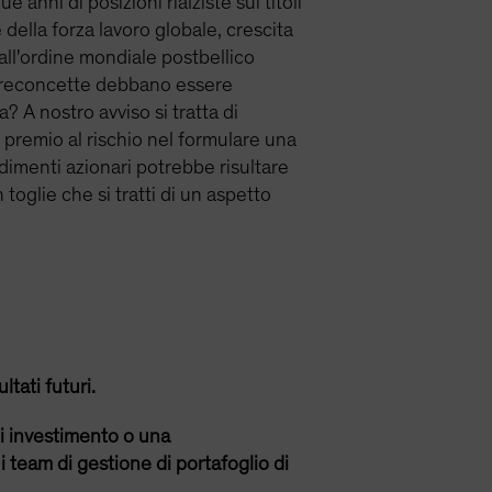
e anni di posizioni rialziste sui titoli
ella forza lavoro globale, crescita
all'ordine mondiale postbellico
e preconcette debbano essere
 A nostro avviso si tratta di
 premio al rischio nel formulare una
ndimenti azionari potrebbe risultare
toglie che si tratti di un aspetto
ltati futuri.
i investimento o una
 team di gestione di portafoglio di