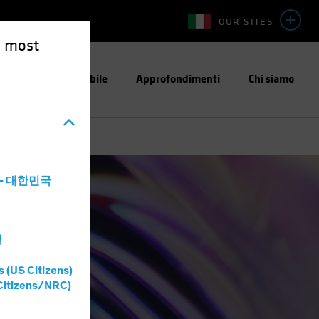
OUR SITES
e most
stimento Responsabile
Approfondimenti
Chi siamo
a - 대한민국
灣
s (US Citizens)
Citizens/NRC)