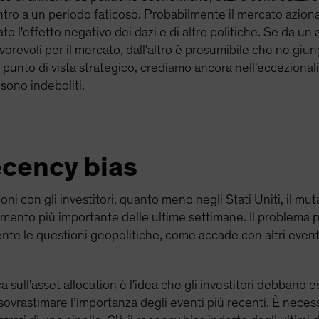
ntro a un periodo faticoso. Probabilmente il mercato aziona
l'effetto negativo dei dazi e di altre politiche. Se da un 
orevoli per il mercato, dall'altro è presumibile che ne giu
l punto di vista strategico, crediamo ancora nell'eccezionali
 sono indeboliti.
ecency bias
i con gli investitori, quanto meno negli Stati Uniti, il mut
ento più importante delle ultime settimane. Il problema per
nte le questioni geopolitiche, come accade con altri even
 sull'asset allocation è l'idea che gli investitori debbano
ovrastimare l’importanza degli eventi più recenti. È necessa