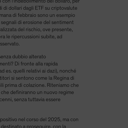
o con l'indebolimento del dollaro, per
di di dollari dagli ETF su criptovalute
settimana di febbraio sono un esempio
di segnali di erosione del sentiment
ralizzata del rischio, ove presente,
a le ripercussioni subite, ad
osservato.
senza dubbio alterato
menti? Di fronte alla rapida
es. quelli relativi ai dazi), nonché
titori si sentono come la Regina di
ili prima di colazione. Riteniamo che
li che definiranno un nuovo regime
ecenni, senza tuttavia essere
to positivo nel corso del 2025, ma con
è destinato a proseguire, con la