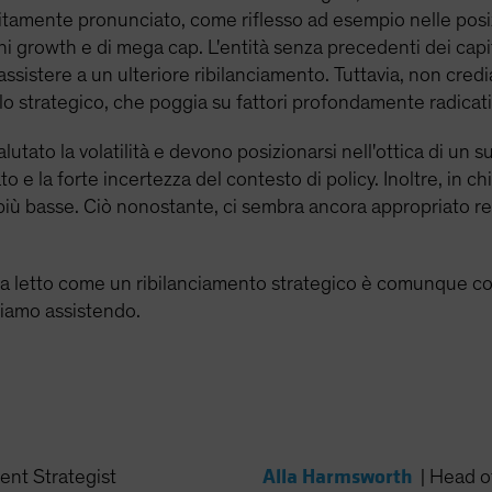
tamente pronunciato, come riflesso ad esempio nelle posizio
i growth e di mega cap. L'entità senza precedenti dei capital
sistere a un ulteriore ribilanciamento. Tuttavia, non cred
llo strategico, che poggia su fattori profondamente radicati
lutato la volatilità e devono posizionarsi nell'ottica di un
e la forte incertezza del contesto di policy. Inoltre, in chia
più basse. Ciò nonostante, ci sembra ancora appropriato res
ada letto come un ribilanciamento strategico è comunque co
tiamo assistendo.
Alla Harmsworth
ent Strategist
|
Head of