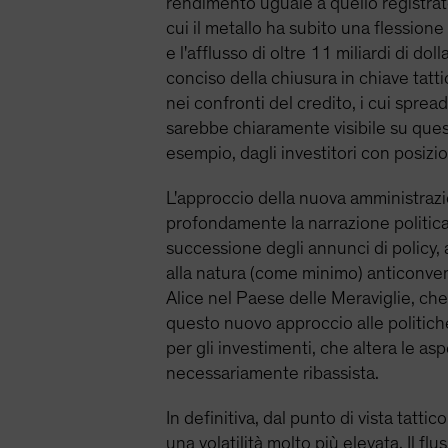
rendimento uguale a quello registrato
cui il metallo ha subito una flessione 
e l'afflusso di oltre 11 miliardi di d
conciso della chiusura in chiave tatti
nei confronti del credito, i cui spread
sarebbe chiaramente visibile su ques
esempio, dagli investitori con posizi
L'approccio della nuova amministraz
profondamente la narrazione politica e
successione degli annunci di policy, 
alla natura (come minimo) anticonvenz
Alice nel Paese delle Meraviglie, ch
questo nuovo approccio alle politic
per gli investimenti, che altera le as
necessariamente ribassista.
In definitiva, dal punto di vista tatt
una volatilità molto più elevata. Il f