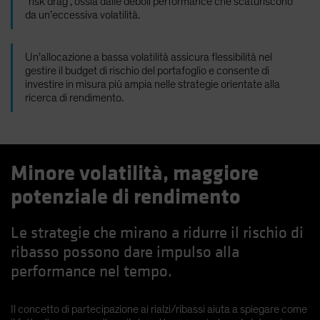
“risk drag”, ossia dalle deboli performance che scaturiscono
da un’eccessiva volatilità.
Un’allocazione a bassa volatilità assicura flessibilità nel
gestire il budget di rischio del portafoglio e consente di
investire in misura più ampia nelle strategie orientate alla
ricerca di rendimento.
Minore volatilità, maggiore
potenziale di rendimento
Le strategie che mirano a ridurre il rischio di
ribasso possono dare impulso alla
performance nel tempo.
Il concetto di partecipazione ai rialzi/ribassi aiuta a spiegare come