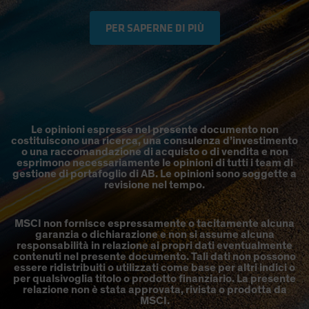
PER SAPERNE DI PIÙ
Le opinioni espresse nel presente documento non
costituiscono una ricerca, una consulenza d’investimento
o una raccomandazione di acquisto o di vendita e non
esprimono necessariamente le opinioni di tutti i team di
gestione di portafoglio di AB. Le opinioni sono soggette a
revisione nel tempo.
MSCI non fornisce espressamente o tacitamente alcuna
garanzia o dichiarazione e non si assume alcuna
responsabilità in relazione ai propri dati eventualmente
contenuti nel presente documento. Tali dati non possono
essere ridistribuiti o utilizzati come base per altri indici o
per qualsivoglia titolo o prodotto finanziario. La presente
relazione non è stata approvata, rivista o prodotta da
MSCI.