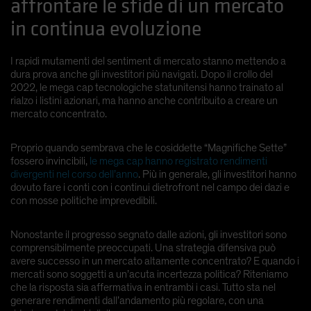
affrontare le sfide di un mercato
Spain
in continua evoluzione
Sweden
Switzerland
I rapidi mutamenti del sentiment di mercato stanno mettendo a
dura prova anche gli investitori più navigati. Dopo il crollo del
Taiwan - 台灣
2022, le mega cap tecnologiche statunitensi hanno trainato al
UK
rialzo i listini azionari, ma hanno anche contribuito a creare un
mercato concentrato.
United States (US Citizens)
US (Non-US Citizens/NRC)
Proprio quando sembrava che le cosiddette “Magnifiche Sette”
fossero invincibili,
le mega cap hanno registrato rendimenti
divergenti nel corso dell’anno
. Più in generale, gli investitori hanno
dovuto fare i conti con i continui dietrofront nel campo dei dazi e
con mosse politiche imprevedibili.
Nonostante il progresso segnato dalle azioni, gli investitori sono
comprensibilmente preoccupati. Una strategia difensiva può
avere successo in un mercato altamente concentrato? E quando i
mercati sono soggetti a un’acuta incertezza politica? Riteniamo
che la risposta sia affermativa in entrambi i casi. Tutto sta nel
generare rendimenti dall’andamento più regolare, con una