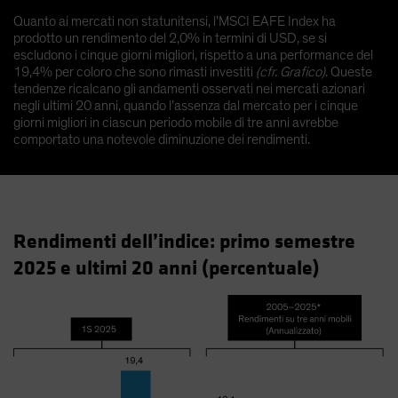
Quanto ai mercati non statunitensi, l’MSCI EAFE Index ha
prodotto un rendimento del 2,0% in termini di USD, se si
escludono i cinque giorni migliori, rispetto a una performance del
19,4% per coloro che sono rimasti investiti
(cfr. Grafico)
. Queste
tendenze ricalcano gli andamenti osservati nei mercati azionari
negli ultimi 20 anni, quando l’assenza dal mercato per i cinque
giorni migliori in ciascun periodo mobile di tre anni avrebbe
comportato una notevole diminuzione dei rendimenti.
Rendimenti dell’indice: primo semestre
2025 e ultimi 20 anni (percentuale)