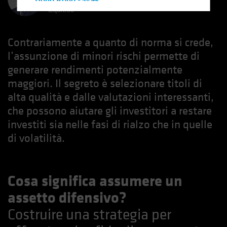
Hong Kong - 香港
Equities
Hungary
Iceland
Contrariamente a quanto di norma si crede,
Italy - Italia
l’assunzione di minori rischi permette di
Japan - 日本
generare rendimenti potenzialmente
Latin America
maggiori. Il segreto è selezionare titoli di
alta qualità e dalle valutazioni interessanti,
Luxembourg and Other EMEA
che possono aiutare gli investitori a restare
Netherlands
investiti sia nelle fasi di rialzo che in quelle
New Zealand
di volatilità.
Norway
Other Asia-Pacific
Poland
Cosa significa assumere un
Portugal
assetto difensivo?
Singapore
Costruire una strategia per
South Korea - 대한민국