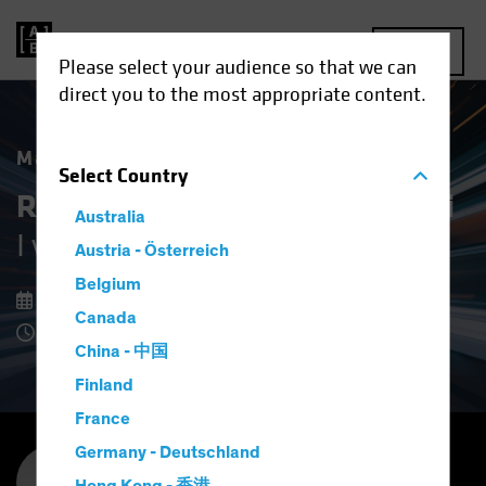
MENU
Please select your audience so that we can
direct you to the most appropriate content.
Market Matters
Select
Country
Restare calmi in mercati volatili
Australia
I vantaggi delle azioni difensive
Austria - Österreich
Belgium
08 decembre 2025
Canada
Tempo di lettura: 7 minuti
China - 中国
Finland
France
Germany - Deutschland
Kent Hargis
Chief Investment Officer, Strategic Core