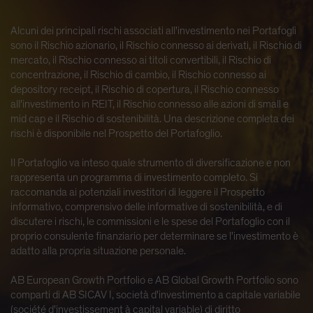
Alcuni dei principali rischi associati all'investimento nei Portafogli
sono il Rischio azionario, il Rischio connesso ai derivati, il Rischio di
mercato, il Rischio connesso ai titoli convertibili, il Rischio di
concentrazione, il Rischio di cambio, il Rischio connesso ai
depository receipt, il Rischio di copertura, il Rischio connesso
all'investimento in REIT, il Rischio connesso alle azioni di small e
mid cap e il Rischio di sostenibilità. Una descrizione completa dei
rischi è disponibile nel Prospetto del Portafoglio.
Il Portafoglio va inteso quale strumento di diversificazione e non
rappresenta un programma di investimento completo. Si
raccomanda ai potenziali investitori di leggere il Prospetto
informativo, comprensivo delle informative di sostenibilità, e di
discutere i rischi, le commissioni e le spese del Portafoglio con il
proprio consulente finanziario per determinare se l'investimento è
adatto alla propria situazione personale.
AB European Growth Portfolio e AB Global Growth Portfolio sono
comparti di AB SICAV I, società d'investimento a capitale variabile
(société d'investissement à capital variable) di diritto