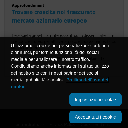
Approfondimenti
Trovare crescita nel trascurato
mercato azionario europeo
Le società growth più interessanti sono disseminate in un
mercato europeo per altri versi poco entusiasmante. Ecco
Utilizziamo i cookie per personalizzare contenuti
come trovarle.
e annunci, per fornire funzionalità dei social
Thorsten Winkelmann
,
Marcus Morris-Eyton
|
15
media e per analizzare il nostro traffico.
marzo 2024
Condividiamo anche informazioni sul tuo utilizzo
del nostro sito con i nostri partner dei social
media, pubblicità e analisi.
Politica dell’uso dei
cookie.
Impostazioni cookie
Accetta tutti i cookie
Termini di utilizzo
Privacy Policy
Cookie Settings