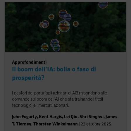
Approfondimenti
Il boom dell’IA: bolla o fase di
prosperità?
I gestori dei portafogli azionari di AB rispondono alle
domande sul boom dell’AI che sta trainando i titoli
tecnologici e i mercati azionari.
John Fogarty
,
Kent Hargis
,
Lei Qiu
,
Shri Singhvi
,
James
T. Tierney
,
Thorsten Winkelmann
|
22 ottobre 2025