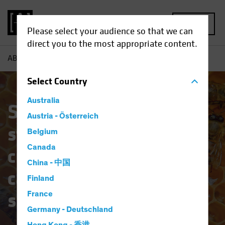
MENU
Please select your audience so that we can
direct you to the most appropriate content.
AB
Theme | European and Global Growth
Select
Country
Australia
Scoprire le imprese
Austria - Österreich
strutturalmente in
Belgium
Canada
crescita grazie a
China - 中国
caratteristiche
Finland
specifiche
France
Germany - Deutschland