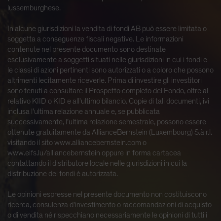
lussemburghese.
In alcune giurisdizioni la vendita di fondi AB può essere limitata o
soggetta a conseguenze fiscali negative. Le informazioni
contenute nel presente documento sono destinate
esclusivamente a soggetti situati nelle giurisdizioni in cui i fondi e
le classi di azioni pertinenti sono autorizzati o a coloro che possono
altrimenti lecitamente riceverle. Prima di investire gli investitori
sono tenuti a consultare il Prospetto completo del Fondo, oltre al
relativo KIID o KID e all'ultimo bilancio. Copie di tali documenti, ivi
inclusa l’ultima relazione annuale e, se pubblicata
successivamente, l’ultima relazione semestrale, possono essere
ottenute gratuitamente da AllianceBernstein (Luxembourg) S.à r.l.
visitando il sito www.alliancebernstein.com o
www.eifs.lu/alliancebernstein oppure in forma cartacea
contattando il distributore locale nelle giurisdizioni in cui la
distribuzione dei fondi è autorizzata.
Le opinioni espresse nel presente documento non costituiscono
ricerca, consulenza d'investimento o raccomandazioni di acquisto
o di vendita né rispecchiano necessariamente le opinioni di tutti i