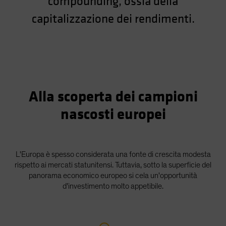
compounding, ossia della
Spain
capitalizzazione dei rendimenti.
Sweden
Switzerland
Taiwan - 台灣
UK
United States (US Citizens)
Alla scoperta dei campioni
US (Non-US Citizens/NRC)
nascosti europei
L'Europa è spesso considerata una fonte di crescita modesta
rispetto ai mercati statunitensi. Tuttavia, sotto la superficie del
panorama economico europeo si cela un'opportunità
d'investimento molto appetibile.