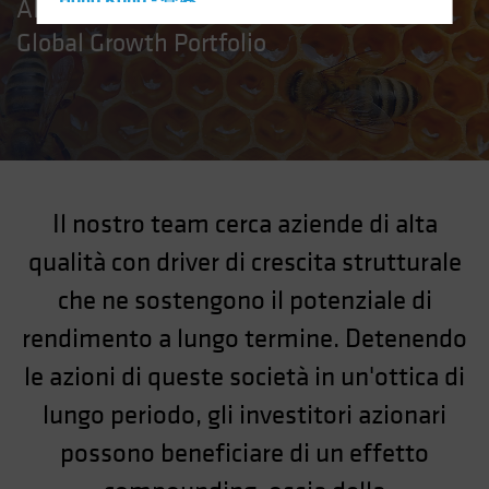
Hong Kong - 香港
AB European Growth Portfolio e AB
Hungary
Global Growth Portfolio
Iceland
Italy - Italia
Japan - 日本
Latin America
Luxembourg and Other EMEA
Il nostro team cerca aziende di alta
Netherlands
qualità con driver di crescita strutturale
New Zealand
che ne sostengono il potenziale di
Norway
rendimento a lungo termine. Detenendo
Other Asia-Pacific
le azioni di queste società in un'ottica di
Poland
Portugal
lungo periodo, gli investitori azionari
Singapore
possono beneficiare di un effetto
South Korea - 대한민국