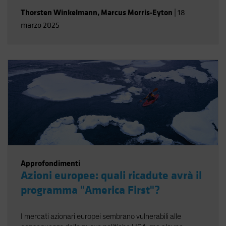
Thorsten Winkelmann
,
Marcus Morris-Eyton
|
18
marzo 2025
Approfondimenti
Azioni europee: quali ricadute avrà il
programma "America First"?
I mercati azionari europei sembrano vulnerabili alle