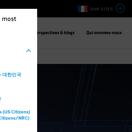
OUR SITES
e most
responsable
Perspectives & blogs
Qui sommes-nous
 obligataire
a - 대한민국
灣
s (US Citizens)
Citizens/NRC)