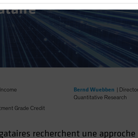
ataire
Bernd Wuebben
Income
|
Directo
Quantitative Research
ment Grade Credit
igataires recherchent une approche