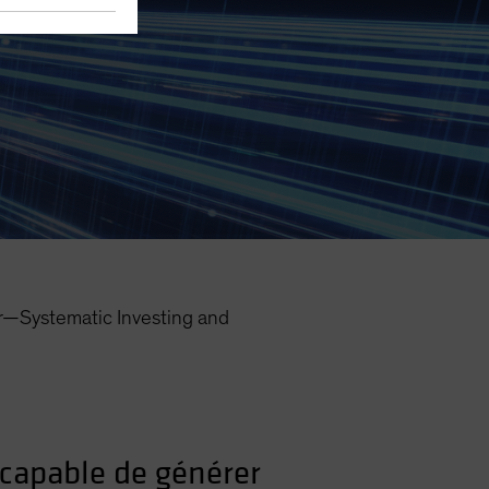
r—Systematic Investing and
 capable de générer