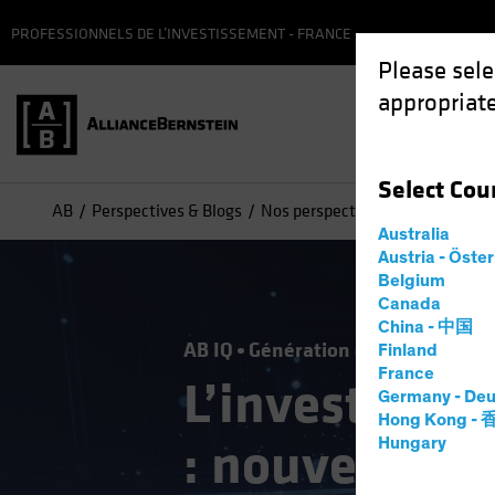
PROFESSIONNELS DE L’INVESTISSEMENT - FRANCE
Please sele
appropriate
Fonds
Select
Cou
AB
Perspectives & Blogs
Nos perspectives sur les marché
Australia
Austria - Öste
Belgium
Canada
China - 中国
AB IQ
Génération de revenus
Te
Finland
France
L’investisse
Germany - Deu
Hong Kong -
: nouvelle fro
Hungary