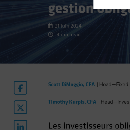
gestion oblig
21 juin 2024
4 min read
Scott DiMaggio, CFA
|
Head—Fixed 
Timothy Kurpis, CFA
|
Head—Invest
Les investisseurs obl