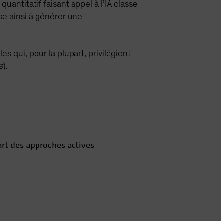
uantitatif faisant appel à l’IA classe
se ainsi à générer une
s qui, pour la plupart, privilégient
e
).
part des approches actives