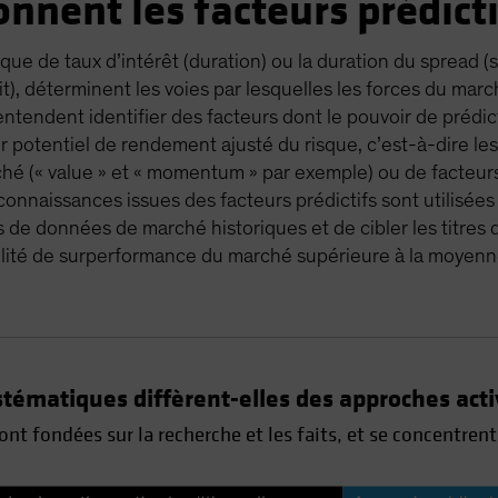
nent les facteurs prédicti
sque de taux d’intérêt (duration) ou la duration du spread (s
t), déterminent les voies par lesquelles les forces du marc
 entendent identifier des facteurs dont le pouvoir de préd
ur potentiel de rendement ajusté du risque, c’est-à-dire les 
rché (« value » et « momentum » par exemple) ou de facteu
s connaissances issues des facteurs prédictifs sont utilisée
de données de marché historiques et de cibler les titres 
lité de surperformance du marché supérieure à la moyenn
ystématiques diffèrent-elles des approches acti
t fondées sur la recherche et les faits, et se concentrent 