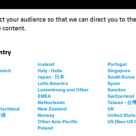
ct your audience so that we can direct you to th
 content.
Expertises
Sur le devant de la scène
Investissement 
ntry
s
L’investissement systématique : nouvelle frontière de la gestion
Iceland
Portugal
rreich
Italy - Italia
Singapore
Japan - 日本
South Kore
Latin America
Spain
Luxembourg and Other
Sweden
ch & Innovation
Obligations
Blog
EMEA
Switzerland
Netherlands
Taiwan - 台
ment systématique
tschland
New Zealand
UK
 香港
Norway
United State
ntière de la
Other Asia-Pacific
US (Non-US 
Poland