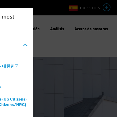
OUR SITES
e most
Enfoque de Inversión
Análisis
Acerca de nosotros
a - 대한민국
灣
s (US Citizens)
Citizens/NRC)