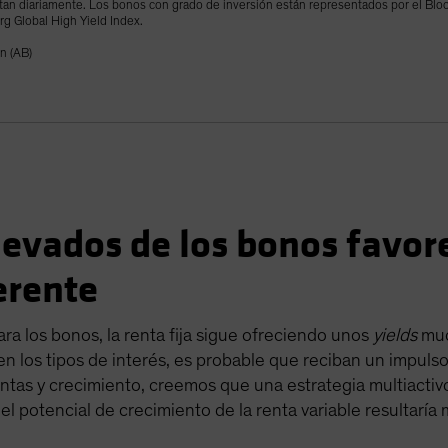
tan diariamente. Los bonos con grado de inversión están representados por el Blo
rg Global High Yield Index.
n (AB)
evados de los bonos favor
erente
ra los bonos, la renta fija sigue ofreciendo unos
yields
muc
en los tipos de interés, es probable que reciban un impul
rentas y crecimiento, creemos que una estrategia multiacti
el potencial de crecimiento de la renta variable resultaría