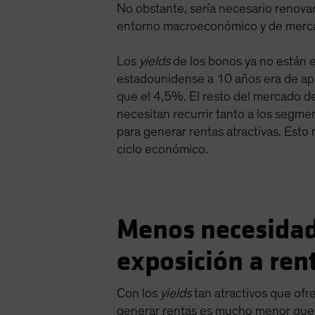
No obstante, sería necesario renovar
entorno macroeconómico y de merca
Los
yields
de los bonos ya no están 
estadounidense a 10 años era de ap
que el 4,5%. El resto del mercado d
necesitan recurrir tanto a los segm
para generar rentas atractivas. Esto
ciclo económico.
Menos necesidad 
exposición a ren
Con los
yields
tan atractivos que ofr
generar rentas es mucho menor que