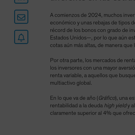
A comienzos de 2024, muchos invers
económico y unas rebajas de tipos de
récord de los bonos con grado de i
Estados Unidos—, por lo que aún est
cotas aún más altas, de manera que l
Por otra parte, los mercados de ren
los inversores con una mayor aversió
renta variable, a aquellos que busqu
multiactivo global.
En lo que va de año (
Gráfico
), una e
rentabilidad a la deuda
high yield
y a
claramente superior al 4% que ofrec