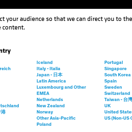
ct your audience so that we can direct you to th
 content.
Fondos
Capacidades
ntry
as, pero acompañadas de potencial de crecimiento
Iceland
Portugal
rreich
Italy - Italia
Singapore
Japan - 日本
South Kore
Latin America
Spain
Luxembourg and Other
Sweden
EMEA
Switzerland
Netherlands
Taiwan - 台
ltiactivos
Blog
tschland
New Zealand
UK
o acompañadas de
 香港
Norway
United State
Other Asia-Pacific
US (Non-US 
Poland