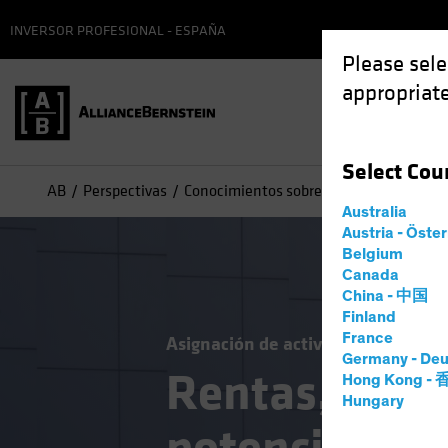
INVERSOR PROFESIONAL - ESPAÑA
Please sele
appropriate
Select
Cou
AB
Perspectivas
Conocimientos sobre inversiones
Rent
Australia
Austria - Öste
Belgium
Canada
China - 中国
Finland
France
Asignación de activos
Rentas
Mu
Germany - Deu
Rentas, per
Hong Kong -
Hungary