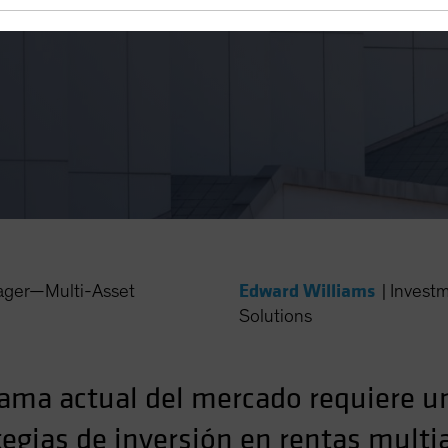
 crecimiento
Edward Williams
ager—Multi-Asset
|
Investm
Solutions
ama actual del mercado requiere 
tegias de inversión en rentas multia