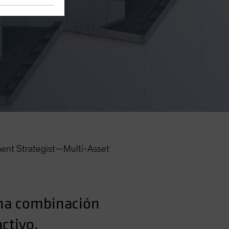
ent Strategist—Multi-Asset
una combinación
ctivo.