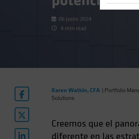
potencial de
06 junio 2024
4 min read
Karen Watkin, CFA
|
Portfolio Man
Solutions
Creemos que el panor
diferente en las estra