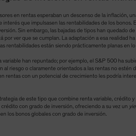
ores en rentas esperaban un descenso de la inflación, un
 interés que impulsasen las rentabilidades de los bonos. 
nversión. Sin embargo, las bajadas de tipos han quedado
á por ver que se cumplan. La adaptación a esa realidad ha
as rentabilidades están siendo prácticamente planas en lo
ta variable han repuntado; por ejemplo, el S&P 500 ha s
n al riesgo o claramente orientados a las rentas no estén d
en rentas con un potencial de crecimiento les podría inte
strategia de este tipo que combine renta variable, crédito
l crédito con grado de inversión, ofreciendo a su vez un
yie
en los bonos globales con grado de inversión.