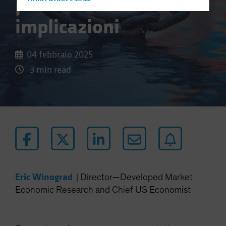
preliminare delle
Hong Kong - 香港
Hungary
implicazioni
Iceland
Italy - Italia
04 febbraio 2025
Japan - 日本
3 min read
Latin America
Luxembourg and Other EMEA
Netherlands
New Zealand
Norway
Other Asia-Pacific
Poland
Eric Winograd
|
Director—Developed Market
Portugal
Economic Research and Chief US Economist
Singapore
South Korea - 대한민국