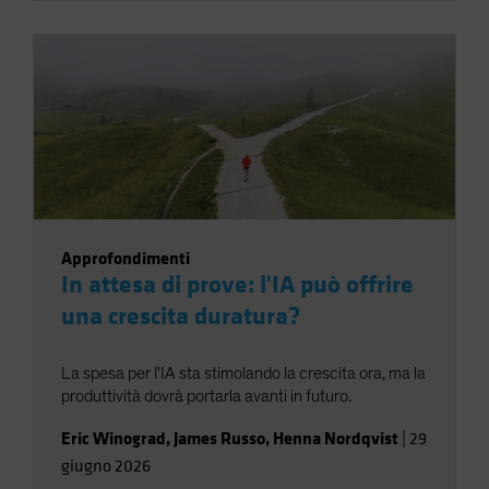
Approfondimenti
In attesa di prove: l'IA può offrire
una crescita duratura?
La spesa per l'IA sta stimolando la crescita ora, ma la
produttività dovrà portarla avanti in futuro.
Eric Winograd
,
James Russo
,
Henna Nordqvist
|
29
giugno 2026