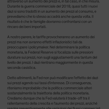
attraverso un aumento dei prezzi e, in tal caso, in che misura.
Durante la guerra commerciale del 2018, quasi tutti i nuovi
dazi si sono tradotti in un aumento dei prezzi al consumo, e
prevediamo che lo stesso accadrà anche questa volta. Il
risultato è che le famiglie dovranno confrontarsi con un
rincaro dei beni importati.
A nostro parere, le tariffe provocheranno un aumento dei
prezzi ma non avranno effetti inflazionistici tali da
preoccupare i policymaker. Nel determinare la politica
monetaria, la Federal Reserve si focalizza sulle pressioni
durature sui prezzi, non sugli aggiustamenti una tantum del
livello dei prezzi. I dazi rientrano maggiormente in questa
seconda casistica.
Detto altrimenti, la Fed non può modificare l'effetto dei dazi
sui prezzi agendo sui tassi d'interesse. Di conseguenza,
riteniamo improbabile che la politica commerciale alteri
sostanzialmente la traiettoria della politica monetaria.
Crediamo dunque che la Fed valuterà il trade-off tra il
rallentamento della crescita e l'aumento dei prezzi, anziché
reagire preventivamente alle variazioni dei flussi commerciali