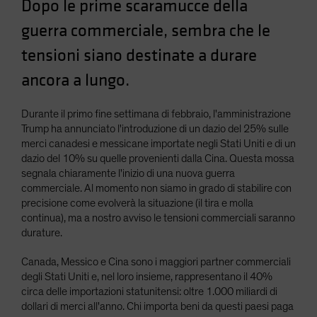
Dopo le prime scaramucce della
Spain
guerra commerciale, sembra che le
Sweden
tensioni siano destinate a durare
Switzerland
ancora a lungo.
Taiwan - 台灣
UK
Durante il primo fine settimana di febbraio, l'amministrazione
United States (US Citizens)
Trump ha annunciato l'introduzione di un dazio del 25% sulle
merci canadesi e messicane importate negli Stati Uniti e di un
US (Non-US Citizens/NRC)
dazio del 10% su quelle provenienti dalla Cina. Questa mossa
segnala chiaramente l'inizio di una nuova guerra
commerciale. Al momento non siamo in grado di stabilire con
precisione come evolverà la situazione (il tira e molla
continua), ma a nostro avviso le tensioni commerciali saranno
durature.
Canada, Messico e Cina sono i maggiori partner commerciali
degli Stati Uniti e, nel loro insieme, rappresentano il 40%
circa delle importazioni statunitensi: oltre 1.000 miliardi di
dollari di merci all'anno. Chi importa beni da questi paesi paga