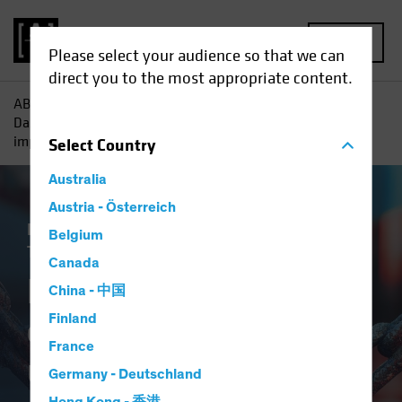
MENU
Please select your audience so that we can
direct you to the most appropriate content.
AB
Tutti gli approfondimenti
Prospettive economiche
Dazi e guerra commerciale: un'analisi preliminare delle
implicazioni
Select
Country
Australia
Austria - Österreich
Economia
Politiche e regolamentazione
Belgium
Trade Wars
Obbligazionari
Blog
Canada
Dazi e guerra
China - 中国
commerciale:
Finland
France
un'analisi
Germany - Deutschland