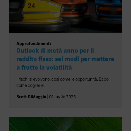
Approfondimenti
Outlook di metà anno per il
reddito fisso: sei modi per mettere
a frutto la volatilità
I rischi si evolvono, così come le opportunità. Ecco
come coglierle.
Scott DiMaggio
|
01 luglio 2026