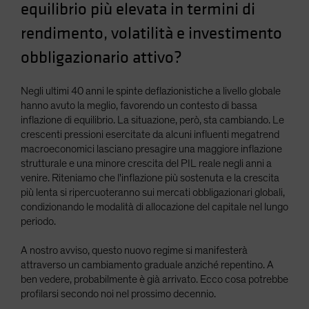
equilibrio più elevata in termini di
Spain
rendimento, volatilità e investimento
Sweden
obbligazionario attivo?
Switzerland
Taiwan - 台灣
Negli ultimi 40 anni le spinte deflazionistiche a livello globale
UK
hanno avuto la meglio, favorendo un contesto di bassa
United States (US Citizens)
inflazione di equilibrio. La situazione, però, sta cambiando. Le
crescenti pressioni esercitate da alcuni influenti megatrend
US (Non-US Citizens/NRC)
macroeconomici lasciano presagire una maggiore inflazione
strutturale e una minore crescita del PIL reale negli anni a
venire. Riteniamo che l'inflazione più sostenuta e la crescita
più lenta si ripercuoteranno sui mercati obbligazionari globali,
condizionando le modalità di allocazione del capitale nel lungo
periodo.
A nostro avviso, questo nuovo regime si manifesterà
attraverso un cambiamento graduale anziché repentino. A
ben vedere, probabilmente è già arrivato. Ecco cosa potrebbe
profilarsi secondo noi nel prossimo decennio.