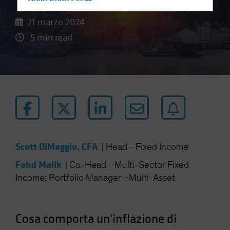
Hong Kong - 香港
Hungary
21 marzo 2024
Iceland
5 min read
Italy - Italia
Japan - 日本
Latin America
Luxembourg and Other EMEA
Netherlands
New Zealand
Norway
Scott DiMaggio, CFA
|
Head—Fixed Income
Other Asia-Pacific
Fahd Malik
|
Co-Head—Multi-Sector Fixed
Poland
Income; Portfolio Manager—Multi-Asset
Portugal
Singapore
Cosa comporta un'inflazione di
South Korea - 대한민국