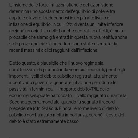
L'insieme delle forze inflazionistiche e deflazionistiche
determina uno spostamento dell'equilibrio di potere tra
capitale e lavoro, traducendosi in un più alto livello di
inflazione di equilibrio, in cui il 2% diventa un limite inferiore
anziché un obiettivo delle banche centrali. In effetti, è molto
probabile che siamo già entrati in questa nuova realtà, anche
se le prove che ciò sia accaduto sono state oscurate dai
recenti massimi ciclici raggiunti dall'inflazione.
Detto questo, è plausibile che il nuovo regime sia
caratterizzato da picchi di inflazione più frequenti, perché gli
imponenti livelli di debito pubblico registrati attualmente
incentivano i governi a generare inflazione per ridurre le
passività in termini reali. Il rapporto debito/PIL delle
economie sviluppate ha toccato il livello raggiunto durante la
Seconda guerra mondiale, quando fu segnato il record
precedente (cfr.
Grafico
). Finora l'enorme livello di debito
pubblico non ha avuto molta importanza, perché il costo del
debito è stato estremamente basso.