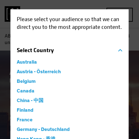
MENU
Please select your audience so that we can
direct you to the most appropriate content.
AB
Tutti gli approfondimenti
Approfondimenti
L'alba di
un nuovo paradigma: implicazioni per l'obbligazionario
Select
Country
Australia
AB IQ
Austria - Österreich
Attivi e passivi
Economia
Inflazione
Obbligazionari
Blog
Belgium
L'alba di un nuovo
Canada
China - 中国
paradigma:
Finland
implicazioni per
France
Germany - Deutschland
l'obbligazionario