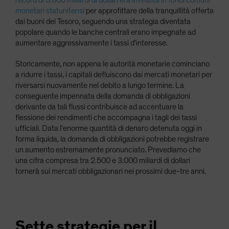
record di 6.600 miliardi di dollari era investita in fondi comuni
monetari statunitensi
per approfittare della tranquillità offerta
dai buoni del Tesoro, seguendo una strategia diventata
popolare quando le banche centrali erano impegnate ad
aumentare aggressivamente i tassi d'interesse.
Storicamente, non appena le autorità monetarie cominciano
a ridurre i tassi, i capitali defluiscono dai mercati monetari per
riversarsi nuovamente nel debito a lungo termine. La
conseguente impennata della domanda di obbligazioni
derivante da tali flussi contribuisce ad accentuare la
flessione dei rendimenti che accompagna i tagli dei tassi
ufficiali. Data l'enorme quantità di denaro detenuta oggi in
forma liquida, la domanda di obbligazioni potrebbe registrare
un aumento estremamente pronunciato. Prevediamo che
una cifra compresa tra 2.500 e 3.000 miliardi di dollari
tornerà sui mercati obbligazionari nei prossimi due-tre anni.
Sette strategie per il