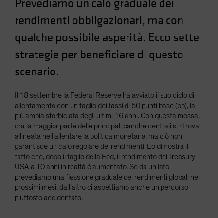
Prevediamo un calo graduale dei
Spain
rendimenti obbligazionari, ma con
Sweden
qualche possibile asperità. Ecco sette
Switzerland
strategie per beneficiare di questo
Taiwan - 台灣
scenario.
UK
United States (US Citizens)
Il 18 settembre la Federal Reserve ha avviato il suo ciclo di
US (Non-US Citizens/NRC)
allentamento con un taglio dei tassi di 50 punti base (pb), la
più ampia sforbiciata degli ultimi 16 anni. Con questa mossa,
ora la maggior parte delle principali banche centrali si ritrova
allineata nell'allentare la politica monetaria, ma ciò non
garantisce un calo regolare dei rendimenti. Lo dimostra il
fatto che, dopo il taglio della Fed, il rendimento dei Treasury
USA a 10 anni in realtà è aumentato. Se da un lato
prevediamo una flessione graduale dei rendimenti globali nei
prossimi mesi, dall'altro ci aspettiamo anche un percorso
piuttosto accidentato.