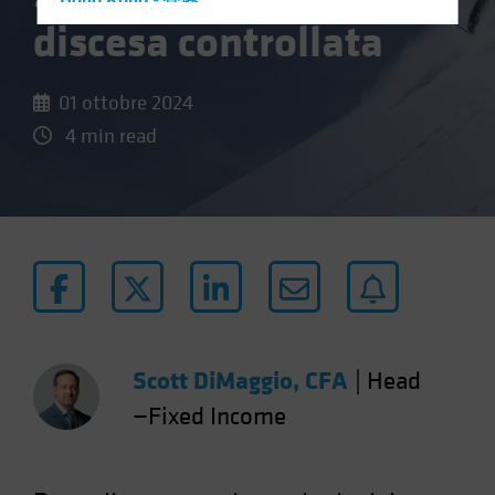
Hong Kong - 香港
discesa controllata
Hungary
Iceland
01 ottobre 2024
Italy - Italia
4 min read
Japan - 日本
Latin America
Luxembourg and Other EMEA
Netherlands
New Zealand
Norway
Other Asia-Pacific
Scott DiMaggio, CFA
|
Head
Poland
—Fixed Income
Portugal
Singapore
South Korea - 대한민국