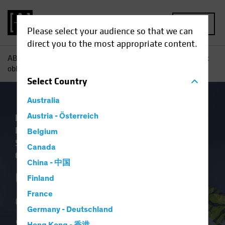
MENU
Please select your audience so that we can
direct you to the most appropriate content.
AB
Tutti gli approfondimenti
Approfondimenti
Outlook
obbligazionario: strategie per una discesa controllata
Select
Country
Australia
Economia
Austria - Österreich
Falling Rates
Outlook
Politiche e regolamentazione
Reddito
Belgium
Systematic
US Election
Volatility
Canada
Obbligazionari
Blog
China - 中国
Outlook
Finland
obbligazionario:
France
Germany - Deutschland
strategie per una