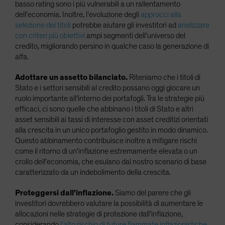
basso rating sono i più vulnerabili a un rallentamento
dell'economia. Inoltre, l'evoluzione degli
approcci alla
selezione dei titoli
potrebbe aiutare gli investitori ad
analizzare
con criteri più obiettivi
ampi segmenti dell'universo del
credito, migliorando persino in qualche caso la generazione di
alfa.
Adottare un assetto bilanciato.
Riteniamo che i titoli di
Stato e i settori sensibili al credito possano oggi giocare un
ruolo importante all'interno dei portafogli. Tra le strategie più
efficaci, ci sono quelle che abbinano i titoli di Stato e altri
asset sensibili ai tassi di interesse con asset creditizi orientati
alla crescita in un unico portafoglio gestito in modo dinamico.
Questo abbinamento contribuisce inoltre a mitigare rischi
come il ritorno di un'inflazione estremamente elevata o un
crollo dell'economia, che esulano dal nostro scenario di base
caratterizzato da un indebolimento della crescita.
Proteggersi dall'inflazione.
Siamo del parere che gli
investitori dovrebbero valutare la possibilità di aumentare le
allocazioni nelle strategie di protezione dall'inflazione,
considerando
l'alto rischio di future fiammate inflazionistiche
,