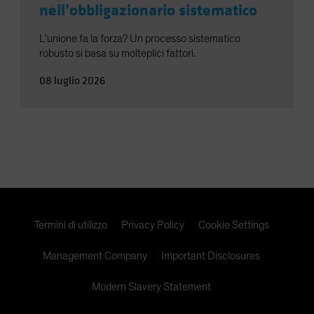
nell’obbligazionario sistematico
L'unione fa la forza? Un processo sistematico
robusto si basa su molteplici fattori.
08 luglio 2026
Termini di utilizzo
Privacy Policy
Cookie Settings
Management Company
Important Disclosures
Modern Slavery Statement