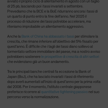
avviato il proprio ciclo di allentamento in agosto con un taglio
di 25 pb, lasciando poi i tassi invariati a settembre.
Prevediamo che la BCE e la BoE ridurranno ancora i tassi di
un quarto di punto entro la fine dell'anno. Nel 2025 il
processo di riduzione dei tassi potrebbe accelerare, ma
riteniamo improbabile un allentamento aggressivo.
Anche la
Bank of China ha abbassato i tassi
per stimolare la
crescita, che rimane inferiore all'obiettivo del 5% fissato per
quest'anno. È difficile che i tagli dei tassi diano sollievo al
tormentato settore immobiliare del paese, ma a nostro avviso
potrebbero sostenere
le prospettive di crescita di altri settori
che evidenziano già un buon andamento.
Tra le principali banche centrali fa eccezione la Bank of
Japan (BoJ), che ha lasciato invariati i tassi di riferimento
dopo averli aumentati all'inizio di quest'anno per la prima volta
dal 2008. Per il momento, l'istituto centrale giapponese
preferisce ricorrere al
quantitative tightening passivo
nel suo
percorso verso la normalizzazione.