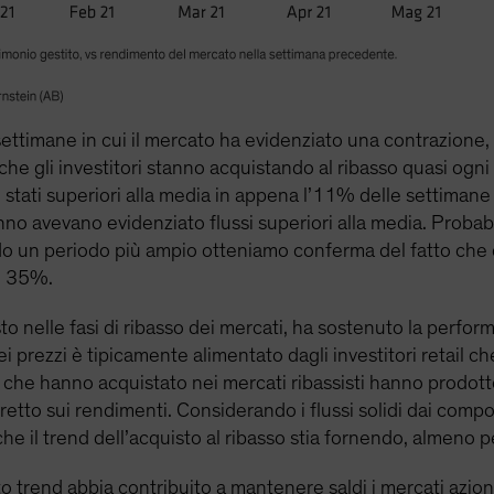
ttimane in cui il mercato ha evidenziato una contrazione, i 
 che gli investitori stanno acquistando al ribasso quasi ogn
 stati superiori alla media in appena l’11% delle settimane 
’anno avevano evidenziato flussi superiori alla media. Prob
o un periodo più ampio otteniamo conferma del fatto che 
l 35%.
sto nelle fasi di ribasso dei mercati, ha sostenuto la perfo
i prezzi è tipicamente alimentato dagli investitori retail c
i che hanno acquistato nei mercati ribassisti hanno prodott
iretto sui rendimenti. Considerando i flussi solidi dai comp
che il trend dell’acquisto al ribasso stia fornendo, almeno 
o trend abbia contribuito a mantenere saldi i mercati azion