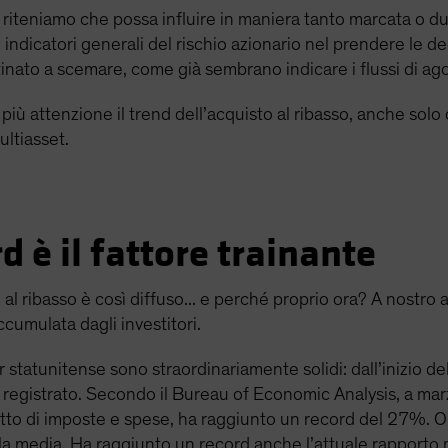
iteniamo che possa influire in maniera tanto marcata o dur
ndicatori generali del rischio azionario nel prendere le dec
inato a scemare, come già sembrano indicare i flussi di ag
ù attenzione il trend dell’acquisto al ribasso, anche solo 
ultiasset.
rd è il fattore trainante
l ribasso è così diffuso... e perché proprio ora? A nostro av
ccumulata dagli investitori.
statunitense sono straordinariamente solidi: dall’inizio d
i registrato. Secondo il Bureau of Economic Analysis, a mar
etto di imposte e spese, ha raggiunto un record del 27%. O
a media. Ha raggiunto un record anche l’attuale rapporto me