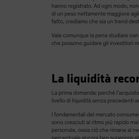
hanno registrato. Ad ogni modo, non r
di un peso nettamente maggiore agli i
fatto, crediamo che sia un trend dest
Vale comunque la pena studiare con pi
che possono guidare gli investitori m
La liquidità reco
La prima domanda: perché l’acquisto a
livello di liquidità senza precedenti a
I fondamentali del mercato consumer 
sono cresciuti al ritmo più rapido ma
personale, ossia ciò che rimane al n
percentuale ancora ben superiore all