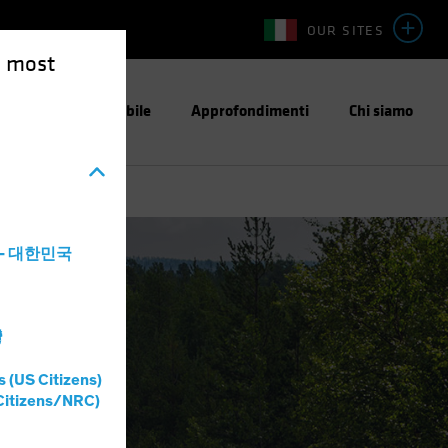
OUR SITES
e most
stimento Responsabile
Approfondimenti
Chi siamo
a - 대한민국
灣
s (US Citizens)
Citizens/NRC)