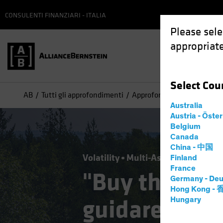
CONSULENTI FINANZIARI - ITALIA
Please sele
appropriate
Select
Cou
AB
Tutti gli approfondimenti
Approfondimenti
"Buy th
Australia
Austria - Öste
Belgium
Canada
China - 中国
Volatility
Multi-Asset
Blog
Finland
France
"Buy the dip"
Germany - Deu
Hong Kong -
guidare una s
Hungary