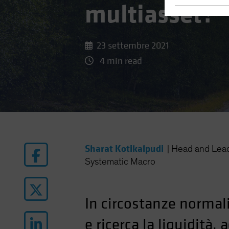
multiasset?
23 settembre 2021
4 min read
Sharat Kotikalpudi
|
Head and Lea
Systematic Macro
In circostanze normal
e ricerca la liquidità,