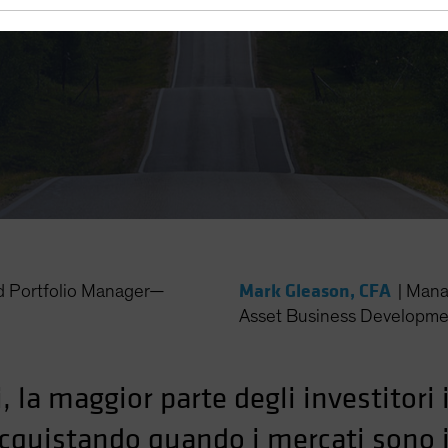
Mark Gleason, CFA
d Portfolio Manager—
|
Mana
Asset Business Developme
i, la maggior parte degli investito
 acquistando quando i mercati sono i