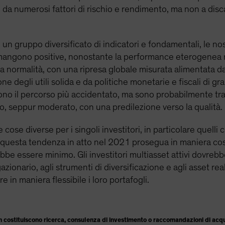
da numerosi fattori di rischio e rendimento, ma non a discapi
i un gruppo diversificato di indicatori e fondamentali, le n
 rimangono positive, nonostante la performance eterogenea 
a normalità, con una ripresa globale misurata alimentata 
 degli utili solida e da politiche monetarie e fiscali di gran
dono il percorso più accidentato, ma sono probabilmente tra
io, seppur moderato, con una predilezione verso la qualità.
 cose diverse per i singoli investitori, in particolare quelli 
uesta tendenza in atto nel 2021 prosegua in maniera così 
ebbe essere minimo. Gli investitori multiasset attivi dovreb
gazionario, agli strumenti di diversificazione e agli asset 
e in maniera flessibile i loro portafogli.
 costituiscono ricerca, consulenza di investimento o raccomandazioni di acqu