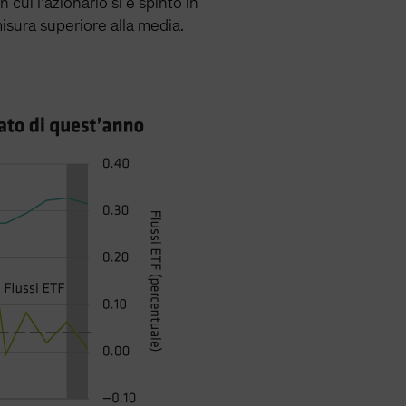
n cui l’azionario si è spinto in
misura superiore alla media.