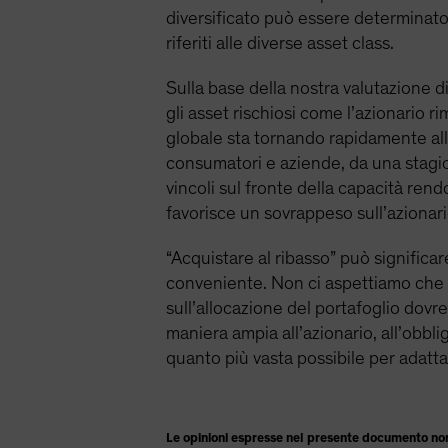
diversificato può essere determinato 
riferiti alle diverse asset class.
Sulla base della nostra valutazione d
gli asset rischiosi come l’azionario
globale sta tornando rapidamente all
consumatori e aziende, da una stagione
vincoli sul fronte della capacità ren
favorisce un sovrappeso sull’azionar
“Acquistare al ribasso” può significare
conveniente. Non ci aspettiamo che q
sull’allocazione del portafoglio dovr
maniera ampia all’azionario, all’obbli
quanto più vasta possibile per adattar
Le opinioni espresse nel presente documento non