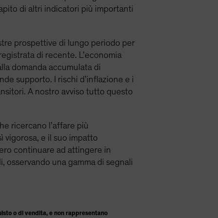
to di altri indicatori più importanti
ostre prospettive di lungo periodo per
registrata di recente. L’economia
dalla domanda accumulata di
de supporto. I rischi d’inflazione e i
nsitori. A nostro avviso tutto questo
che ricercano l’affare più
vigorosa, e il suo impatto
bero continuare ad attingere in
reali, osservando una gamma di segnali
isto o di vendita, e non rappresentano