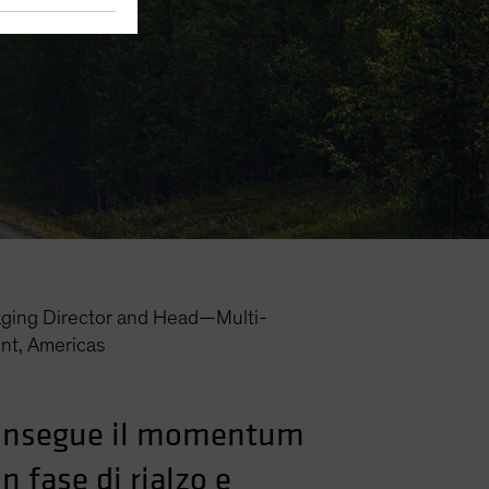
ging Director and Head—Multi-
nt, Americas
ri insegue il momentum
n fase di rialzo e