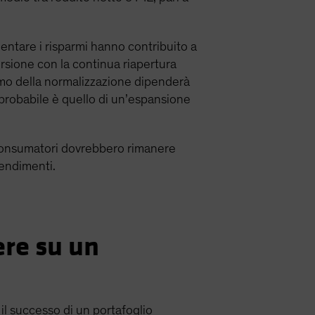
ementare i risparmi hanno contribuito a
rsione con la continua riapertura
itmo della normalizzazione dipenderà
ù probabile è quello di un’espansione
ei consumatori dovrebbero rimanere
rendimenti.
re su un
il successo di un portafoglio