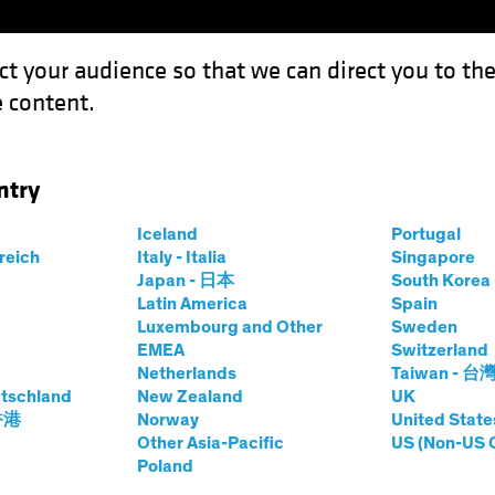
ct your audience so that we can direct you to th
 content.
Fondi
Competenze
Focus Investimenti
Inve
ntry
e dip": un trend che deve guidare una strategia multiasset?
Iceland
Portugal
rreich
Italy - Italia
Singapore
Japan - 日本
South Kore
Latin America
Spain
Luxembourg and Other
Sweden
EMEA
Switzerland
Netherlands
Taiwan - 台
: un trend che deve
tschland
New Zealand
UK
 香港
Norway
United State
trategia
Other Asia-Pacific
US (Non-US 
Poland