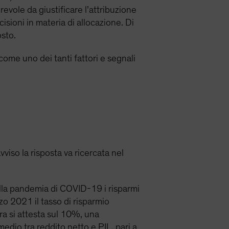
evole da giustificare l’attribuzione
isioni in materia di allocazione. Di
osto.
come uno dei tanti fattori e segnali
viso la risposta va ricercata nel
ella pandemia di COVID-19 i risparmi
zo 2021 il tasso di risparmio
ra si attesta sul 10%, una
dio tra reddito netto e PIL, pari a